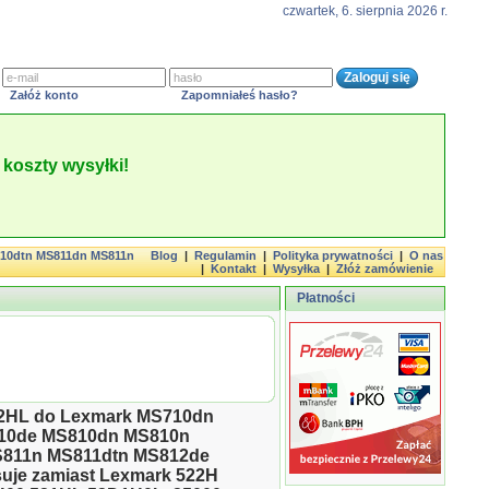
czwartek, 6. sierpnia 2026 r.
Załóż konto
Zapomniałeś hasło?
koszty wysyłki!
10dtn MS811dn MS811n
Blog
|
Regulamin
|
Polityka prywatności
|
O nas
|
Kontakt
|
Wysyłka
|
Złóż zamówienie
Płatności
22HL do Lexmark MS710dn
10de MS810dn MS810n
811n MS811dtn MS812de
uje zamiast Lexmark 522H