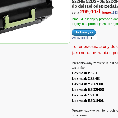
522HE 52D2H0E 52D2H0
do dalszej odsprzedaż
299,00zł
cena
brutto
, 24
Produkt jest objęty promocją d
objętych tą promocją za co najmn
Wpisz ilość:
HL do Lexmark MS710dn MS710n
Toner przeznaczony do 
0dn MS810n MS810dtn...
jako noname, w białe pu
Prezentowany zamiennik jest o
wkładów:
Lexmark 522H
Lexmark 522HE
Lexmark 52D2H0E
Lexmark 52D2H00
Lexmark 521HL
Lexmark 52D1H0L
Proszek użyty w tych tonerach j
proszkiem.