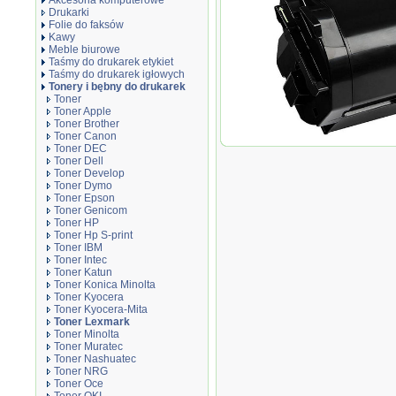
Akcesoria komputerowe
Drukarki
Folie do faksów
Kawy
Meble biurowe
Taśmy do drukarek etykiet
Taśmy do drukarek igłowych
Tonery i bębny do drukarek
Toner
Toner Apple
Toner Brother
Toner Canon
Toner zamiennik NO522
Toner DEC
MS711dn MS810de MS81
Toner Dell
Toner Develop
Toner Dymo
Toner Epson
Toner Genicom
Toner HP
Toner Hp S-print
Toner IBM
Toner Intec
Toner Katun
Toner Konica Minolta
Toner Kyocera
Toner Kyocera-Mita
Toner Lexmark
Toner Minolta
Toner Muratec
Toner Nashuatec
Toner NRG
Toner Oce