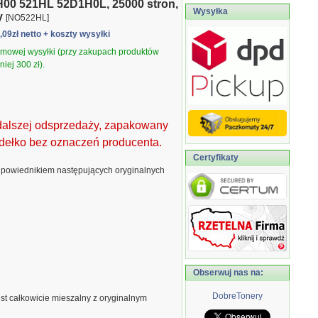
0 521HL 52D1H0L, 25000 stron,
Wysyłka
y
[NO522HL]
3,09zł netto
+ koszty wysyłki
armowej wysyłki (przy zakupach produktów
iej 300 zł).
dalszej odsprzedaży, zapakowany
dełko bez oznaczeń producenta.
Certyfikaty
dpowiednikiem następujących oryginalnych
Obserwuj nas na:
DobreTonery
est całkowicie mieszalny z oryginalnym