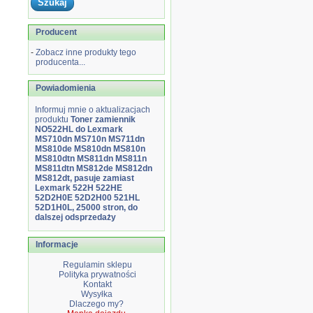
Producent
-
Zobacz inne produkty tego
producenta...
Powiadomienia
Informuj mnie o aktualizacjach
produktu
Toner zamiennik
NO522HL do Lexmark
MS710dn MS710n MS711dn
MS810de MS810dn MS810n
MS810dtn MS811dn MS811n
MS811dtn MS812de MS812dn
MS812dt, pasuje zamiast
Lexmark 522H 522HE
52D2H0E 52D2H00 521HL
52D1H0L, 25000 stron, do
dalszej odsprzedaży
Informacje
Regulamin sklepu
Polityka prywatności
Kontakt
Wysyłka
Dlaczego my?