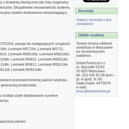
 z drukarką identycznie jak chip oryginalny.
obrazów. Długotrwała niezawodność systemu.
Recenzje
owacyjny system drukowania niewymagający
Napisz recenzję o tym
produkcie!
Odbiór osobisty
Tonery można odebrać
k DT522HL pasuje do następujących urządzeń:
osobiście w Warszawie
0dn, Lexmark MS710n, Lexmark MS711,
po wcześniejszym
810, Lexmark MS810de, Lexmark MS810dn,
ustaleniu.
10dtn, Lexmark MS811, Lexmark MS811dn,
DobreTonery.pl s.c.
11dtn, Lexmark MS812, Lexmark MS812de,
ul. Wyczółki 51/53
812dt, Lexmark MS812dtn
02-820
Warszawa
tel. (22) 435 92 08 (pon.-
pt. w godz. 8-16)
waniem przeszedł kontrolę jakości wydruku.
Gadu-Gadu: 8475678
ą gwarancją producenta.
e-mail:
biuro@dobretonery.pl
u zostały użyte dedykowane surowce
kości.
jwyższej jakości