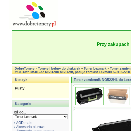
Przy zakupach 
DobreTonery
»
Tonery i bębny do drukarek
»
Toner Lexmark
»
Toner zamie
MS811dtn MS812de MS812dn MS812dt, pasuje zamiast Lexmark 522H 522HE 
Koszyk
Toner zamiennik NO522HL do Le
Pusty
Kategorie
Idź do...
AGD małe
Akcesoria biurowe