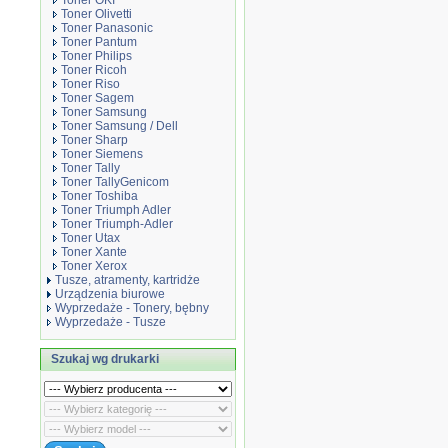
Toner OKI
Toner Olivetti
Toner Panasonic
Toner Pantum
Toner Philips
Toner Ricoh
Toner Riso
Toner Sagem
Toner Samsung
Toner Samsung / Dell
Toner Sharp
Toner Siemens
Toner Tally
Toner TallyGenicom
Toner Toshiba
Toner Triumph Adler
Toner Triumph-Adler
Toner Utax
Toner Xante
Toner Xerox
Tusze, atramenty, kartridże
Urządzenia biurowe
Wyprzedaże - Tonery, bębny
Wyprzedaże - Tusze
Szukaj wg drukarki