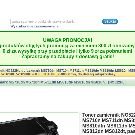
Wyszukiwanie zaawansowane
UWAGA PROMOCJA!
produktów objętych promocją za minimum 300 zł obniżamy 
0 zł za wysyłkę przy przedpłacie i tylko 9 zł za pobraniem!
Zapraszamy na zakupy z dostawą gratis!
nnik NO522HL do Lexmark MS710dn MS710n MS711dn MS810de MS810dn MS810n MS8
52D2H0E 52D2H00 521HL 52D1H0L, 25000 stron, do dalszej odsprzedaży
xmark MS710dn MS710n MS711dn MS810de MS810dn MS810n...
[NO522HL]
Toner zamiennik NO5
MS710n MS711dn MS8
MS810dtn MS811dn MS
MS812dn MS812dt, pas