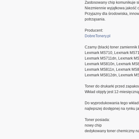
Zastosowany chip komunikuje się
Niezmiennie wyjątkowa jakość 
Przyjazny dla środowiska, inn
potrząsania.
Producent:
DobreTonery.pl
Czarny (black) toner zamienni
Lexmark MS710, Lexmark MS71
Lexmark MS711dn, Lexmark MS
Lexmark MS810n, Lexmark MS8
Lexmark MS811n, Lexmark MS8
Lexmark MS812dn, Lexmark MS
Toner do drukarki przed zapako
Wkład objęty jest 12-miesięczn
Do wyprodukowania tego wkład
najlepszej dostępnej na rynku ja
Toner posiada:
nowy chip
dedykowany toner chemiczny na