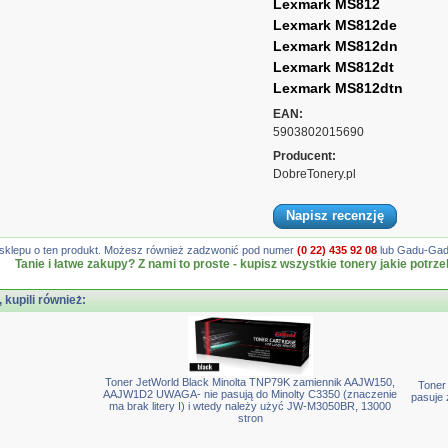
Lexmark MS812
Lexmark MS812de
Lexmark MS812dn
Lexmark MS812dt
Lexmark MS812dtn
EAN:
5903802015690
Producent:
DobreTonery.pl
Napisz recenzję
gę sklepu o ten produkt. Możesz również zadzwonić pod numer
(0 22) 435 92 08
lub Gadu-Gadu
Tanie i łatwe zakupy? Z nami to proste - kupisz wszystkie tonery jakie potrze
, kupili również:
Toner JetWorld Black Minolta TNP79K zamiennik AAJW150,
Toner
AAJW1D2 UWAGA- nie pasują do Minolty C3350 (znaczenie
pasuje 
ma brak litery I) i wtedy należy użyć JW-M3050BR, 13000
stron