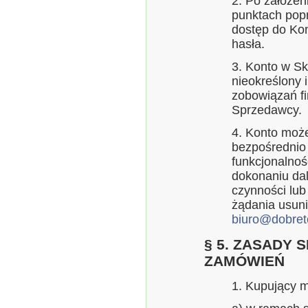
2. Po założe
punktach pop
dostęp do Kon
hasła.
3. Konto w Sk
nieokreślony 
zobowiązań f
Sprzedawcy.
4. Konto moż
bezpośrednio
funkcjonalnoś
dokonaniu da
czynności lub
żądania usuni
biuro@dobret
§ 5. ZASADY 
ZAMÓWIEŃ
1. Kupujący 