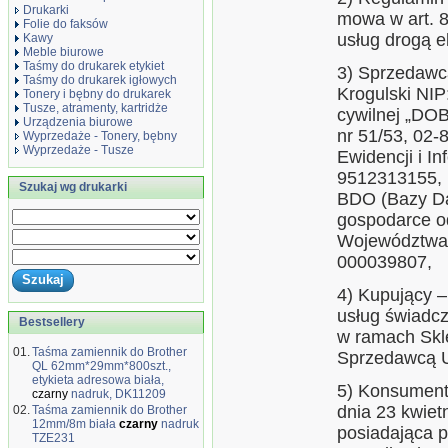
Drukarki
mowa w art. 8
Folie do faksów
usług drogą e
Kawy
Meble biurowe
Taśmy do drukarek etykiet
3) Sprzedawca
Taśmy do drukarek igłowych
Krogulski NIP
Tonery i bębny do drukarek
Tusze, atramenty, kartridże
cywilnej „DO
Urządzenia biurowe
nr 51/53, 02-
Wyprzedaże - Tonery, bębny
Wyprzedaże - Tusze
Ewidencji i I
9512313155, 
Szukaj wg drukarki
BDO (Bazy Da
gospodarce o
Województwa 
000039807,
4) Kupujący –
usług świadc
Bestsellery
w ramach Skle
01.
Taśma zamiennik do Brother
Sprzedawcą 
QL 62mm*29mm*800szt.,
etykieta adresowa biała,
5) Konsument
czarny
nadruk, DK11209
dnia 23 kwietn
02.
Taśma zamiennik do Brother
12mm/8m biała
czarny
nadruk
posiadająca p
TZE231