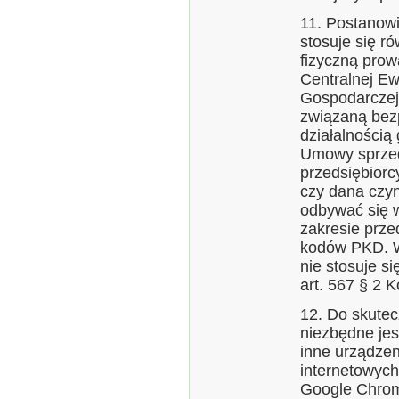
11. Postanow
stosuje się r
fizyczną pro
Centralnej Ewi
Gospodarczej
związaną bez
działalnością
Umowy sprzeda
przedsiębiorc
czy dana czy
odbywać się 
zakresie prze
kodów PKD. W
nie stosuje si
art. 567 § 2 
12. Do skutec
niezbędne jest
inne urządzen
internetowych 
Google Chrome