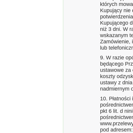
których mowa 
Kupujący nie 
potwierdzeni
Kupującego do
niż 3 dni. W 
wskazanym te
Zamówienie, 
lub telefonicz
9. W razie op
będącego Prze
ustawowe za 
koszty odzysk
ustawy z dnia
nadmiernym o
10. Płatności
pośrednictwe
pkt 6 lit. d n
pośrednictwem
www.przelewy2
pod adresem: