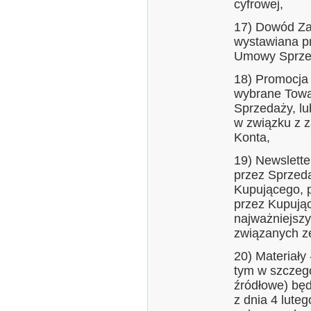
cyfrowej,
17) Dowód Zak
wystawiana p
Umowy Sprze
18) Promocja 
wybrane Towa
Sprzedaży, lu
w związku z 
Konta,
19) Newslette
przez Sprzed
Kupującego, 
przez Kupując
najważniejszy
związanych z
20) Materiały
tym w szczegól
źródłowe) bę
z dnia 4 lute