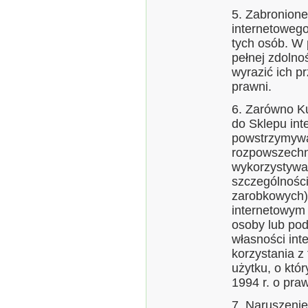
5. Zabronione
internetoweg
tych osób. W 
pełnej zdolno
wyrazić ich p
prawni.
6. Zarówno Ku
do Sklepu int
powstrzymywa
rozpowszechni
wykorzystywan
szczególnośc
zarobkowych)
internetowym
osoby lub pod
własności int
korzystania 
użytku, o któ
1994 r. o pra
7. Naruszeni