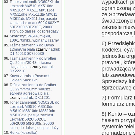
wypadkach pr
03.
Toner zamiennik NO602XL do
Lexmark MX510 MX510de
ograniczoną 
MX510dn MX511 MX511de
ze Sprzedawc
MX511dhe MX511dte MX611
MX611de MX611dhe, pasuje
świadczonych
zamiast Lexmark 602X 602XE
zakresie niez
60F2X00 60F2X0E, 20000
stron, do dalszej odsprzedaży
gospodarczą 
04.
Skoroszyt, PP, A4, miękki,
100/170mikr., wpinany, czarny
6) Przedsiębi
05.
Taśma zamiennik do Dymo
Kodeksu cywil
12mm/7m biała
czarny
nadruk
D1 45013 S0720530
jednostka org
06.
Taśma zamiennik do Brother
prawnej, któr
QL 29mm*30.48m, taśma
ciągła biała,
czarny
nadruk,
prowadząca w
DK22210
lub zawodową
07.
Kawa ziarnista Pascucci
Golden Sack 1kg
Sprzedaży lub
08.
Taśma zamiennik do Brother
Sprzedawcę d
QL 29mm*90mm*400szt.,
etykieta adresowa biała,
7) Formularz 
czarny
nadruk, DK11201
09.
Toner zamiennik NO502UL do
formularz umo
Lexmark MS510 MS510dn
MS610 MS610de MS610dn
8) Konto – oz
MS610dte, pasuje zamiast
Lexmark 502U 502UE
hasłem przyp
50F2U00 50F2U0E, 20000
systemie tel
stron, do dalszej odsprzedaży
gromadzone s
10.
Rurka (koszulka)