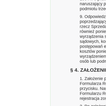
naruszający p
podmiotu trze
9. Odpowiedz
poprzedzając
rzecz Sprzeda
również ponie
wyrządzenia 
sądowych, ko
postępowań e
kosztów poni
wyrządzeniem
osób lub podm
§ 4. ZAŁOŻEN
1. Założenie
Formularza Re
przycisku. N
Formularzu Re
rejestracja z