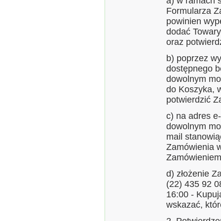
a) w ramach 
Formularza Z
powinien wype
dodać Towary
oraz potwier
b) poprzez w
dostępnego b
dowolnym mom
do Koszyka, 
potwierdzić 
c) na adres e
dowolnym mom
mail stanowią
Zamówienia w
Zamówieniem
d) złożenie Z
(22) 435 92 0
16:00 - Kupuj
wskazać, któ