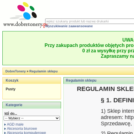
Wyszukiwanie zaawansowane
UWA
Przy zakupach produktów objętych pro
0 zł za wysyłkę przy pr
Zapraszamy na
DobreTonery
»
Regulamin sklepu
Koszyk
Regulamin sklepu
REGULAMIN SKL
Pusty
§ 1. DEFIN
Kategorie
1) Sklep inte
Idź do...
adresem: http
Sprzedawcę,
AGD małe
Akcesoria biurowe
2) Regulamin 
Akcesoria komputerowe