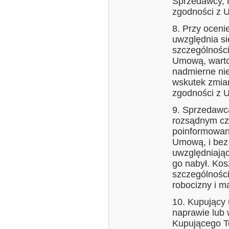
Sprzedawcy, 
zgodności z 
8. Przy ocen
uwzględnia si
szczególnośc
Umową, wart
nadmierne ni
wskutek zmia
zgodności z 
9. Sprzedawc
rozsądnym cza
poinformowan
Umową, i bez
uwzględniając
go nabył. Kos
szczególności
robocizny i m
10. Kupujący
naprawie lub
Kupującego T