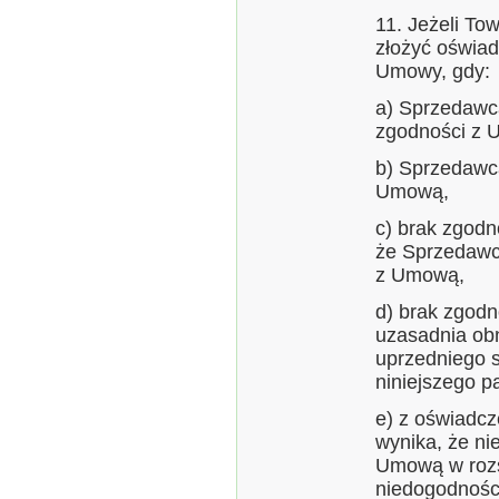
11. Jeżeli To
złożyć oświad
Umowy, gdy:
a) Sprzedawc
zgodności z U
b) Sprzedawc
Umową,
c) brak zgod
że Sprzedawc
z Umową,
d) brak zgodn
uzasadnia ob
uprzedniego s
niniejszego p
e) z oświadcz
wynika, że ni
Umową w rozs
niedogodnośc