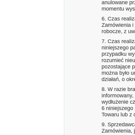
anulowane p
momentu wysy
6. Czas reali
Zamówienia i 
robocze, z uw
7. Czas reali
niniejszego p
przypadku wys
rozumieć nieu
pozostające p
można było u
działań, o okr
8. W razie br
informowany,
wydłużenie cz
6 niniejszeg
Towaru lub z 
9. Sprzedawc
Zamówienia, j