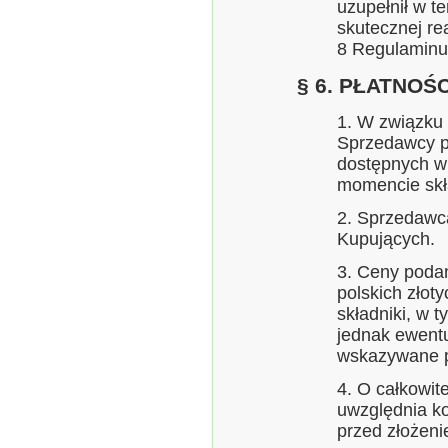
uzupełnił w t
skutecznej re
8 Regulaminu
§ 6. PŁATNOŚC
1. W związku
Sprzedawcy p
dostępnych w
momencie skł
2. Sprzedawca
Kupujących.
3. Ceny poda
polskich złoty
składniki, w 
jednak ewent
wskazywane p
4. O całkowit
uwzględnia ko
przed złożen