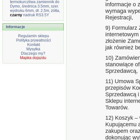
termokurczliwa zamiennik do
informacje o 
Dymo, średnica 3.5mm, szer.
wymaga wypeł
wydruku 6mm, dł. 2.5m, żółta,
czarny
nadruk RS3.5Y
Rejestracji,
Informacje
9) Formularz
internetowym
Regulamin sklepu
złożenie Zamó
Polityka prywatności
Kontakt
jak również b
Wysyłka
Dlaczego my?
10) Zamówien
Mapka dojazdu
stanowiące o
Sprzedawcą,
11) Umowa Sp
przepisów Ko
Sprzedawcą i
Sklepu intern
Towarów.
12) Koszyk – 
Kupującemu a
zakupem oraz 
dokonując wy