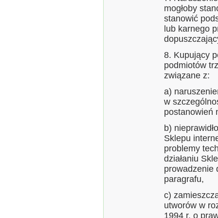
mogłoby stan
stanowić pod
lub karnego 
dopuszczający
8. Kupujący 
podmiotów trz
związane z:
a) naruszeni
w szczególnoś
postanowień 
b) nieprawid
Sklepu intern
problemy tech
działaniu Skl
prowadzenie d
paragrafu,
c) zamieszcza
utworów w roz
1994 r. o pra