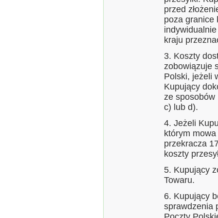
przed złożen
poza granice 
indywidualnie
kraju przezna
3. Koszty do
zobowiązuje s
Polski, jeżel
Kupujący doko
ze sposobów pł
c) lub d).
4. Jeżeli Kup
którym mowa w
przekracza 17
koszty przesył
5. Kupujący z
Towaru.
6. Kupujący b
sprawdzenia p
Poczty Polski