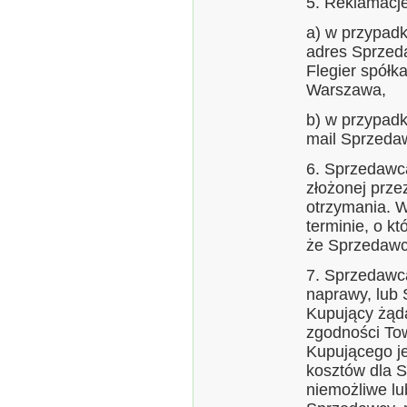
5. Reklamacje
a) w przypadk
adres Sprzeda
Flegier spółk
Warszawa,
b) w przypadk
mail Sprzeda
6. Sprzedawca
złożonej prze
otrzymania. W
terminie, o k
że Sprzedawc
7. Sprzedawc
naprawy, lub
Kupujący żąd
zgodności To
Kupującego j
kosztów dla S
niemożliwe l