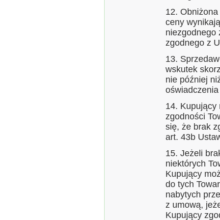
12. Obniżona 
ceny wynikają
niezgodnego 
zgodnego z 
13. Sprzedaw
wskutek skorz
nie później ni
oświadczenia
14. Kupujący 
zgodności To
się, że brak 
art. 43b Ustaw
15. Jeżeli br
niektórych T
Kupujący moż
do tych Towar
nabytych prz
z umową, jeże
Kupujący zgod