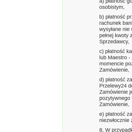
a) płatność g
osobistym,
b) płatność 
rachunek ban
wysyłane nie
pełnej kwoty
Sprzedawcy,
c) płatność k
lub Maestro -
momencie poz
Zamówienie,
d) płatność z
Przelewy24 do
Zamówienie j
pozytywnego w
Zamówienie,
e) płatność z
niezwłocznie 
8. W przypad