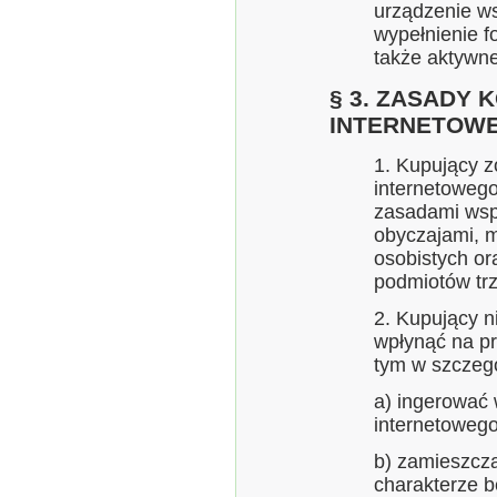
urządzenie w
wypełnienie fo
także aktywne
§ 3. ZASADY 
INTERNETOW
1. Kupujący z
internetoweg
zasadami wsp
obyczajami, 
osobistych or
podmiotów trz
2. Kupujący 
wpłynąć na pr
tym w szczeg
a) ingerować 
internetowego
b) zamieszcza
charakterze 