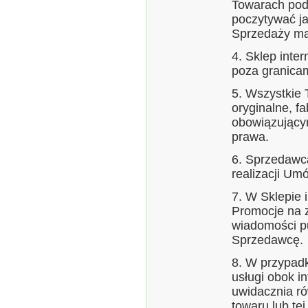
Towarach pod
poczytywać j
Sprzedaży maj
4. Sklep inte
poza granicam
5. Wszystkie 
oryginalne, f
obowiązujący
prawa.
6. Sprzedawca
realizacji U
7. W Sklepie
Promocje na 
wiadomości pu
Sprzedawcę.
8. W przypadk
usługi obok i
uwidacznia ró
towaru lub te