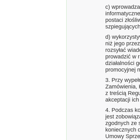
c) wprowadza
informatyczn
postaci złośl
szpiegujących 
d) wykorzysty
niż jego prze
rozsyłać wia
prowadzić w r
działalności 
promocyjnej n
3. Przy wypeł
Zamówienia, 
z treścią Regu
akceptacji ich 
4. Podczas ko
jest zobowią
zgodnych ze s
koniecznych d
Umowy Sprze