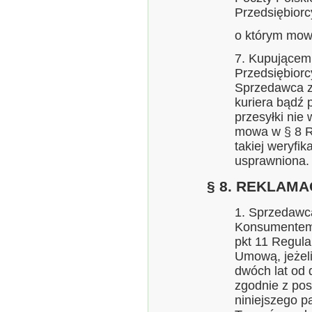
Przedsiębiorc
o którym mow
7. Kupujące
Przedsiębiorc
Sprzedawca z
kuriera bądź 
przesyłki nie 
mowa w § 8 R
takiej weryfi
usprawniona.
§ 8. REKLAM
1. Sprzedawc
Konsumentem 
pkt 11 Regula
Umową, jeżel
dwóch lat od
zgodnie z pos
niniejszego p