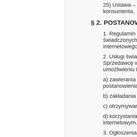
25) Ustawa – 
konsumenta.
§ 2. POSTANO
1. Regulamin
świadczonych
internetowego
2. Usługi świ
Sprzedawcę w
umożliwieniu
a) zawierani
postanowieni
b) zakładania
c) otrzymywan
d) korzystani
internetowym
3. Ogłoszenia,