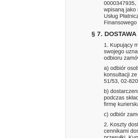
0000347935,
wpisaną jako 
Usług Płatni
Finansowego
§ 7. DOSTAWA
1. Kupujący 
swojego uzna
odbioru zamó
a) odbiór os
konsultacji z
51/53, 02-82
b) dostarcze
podczas skła
firmę kuriersk
c) odbiór za
2. Koszty dos
cennikami dos
przesyłki. Ku