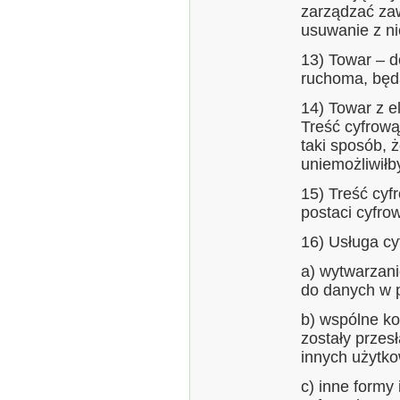
zarządzać za
usuwanie z n
13) Towar – d
ruchoma, będ
14) Towar z e
Treść cyfrową
taki sposób, ż
uniemożliwiłb
15) Treść cyf
postaci cyfrow
16) Usługa cy
a) wytwarzani
do danych w p
b) wspólne ko
zostały przes
innych użytko
c) inne formy