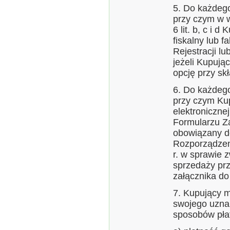
5. Do każdeg
przy czym w w
6 lit. b, c i
fiskalny lub 
Rejestracji l
jeżeli Kupują
opcję przy sk
6. Do każdeg
przy czym Ku
elektroniczne
Formularzu Za
obowiązany do
Rozporządzeni
r. w sprawie 
sprzedaży prz
załącznika d
7. Kupujący 
swojego uzna
sposobów pła