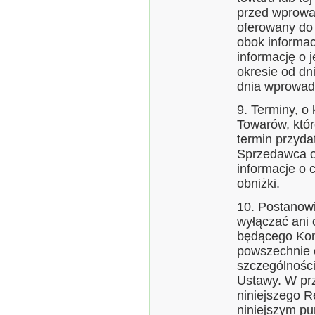
przed wprowad
oferowany do 
obok informac
informację o 
okresie od dn
dnia wprowadz
9. Terminy, o
Towarów, któr
termin przyda
Sprzedawca ob
informacje o 
obniżki.
10. Postanowi
wyłączać ani 
będącego Kon
powszechnie 
szczególnośc
Ustawy. W pr
niniejszego R
niniejszym pu