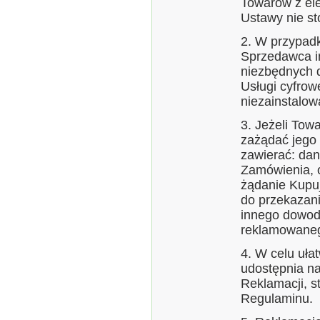
Towarów z ele
Ustawy nie st
2. W przypad
Sprzedawca i
niezbędnych d
Usługi cyfro
niezainstalowa
3. Jeżeli Tow
zażądać jego
zawierać: dan
Zamówienia, o
żądanie Kupu
do przekazani
innego dowod
reklamowane
4. W celu uła
udostępnia na
Reklamacji, s
Regulaminu.