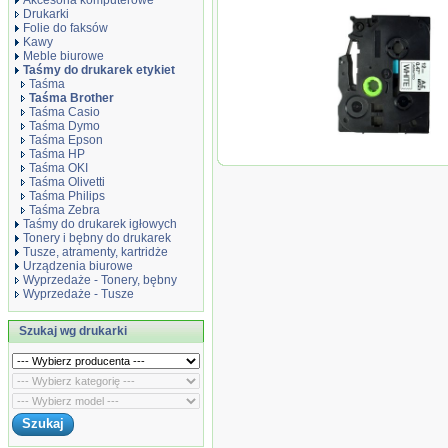
Akcesoria komputerowe
Drukarki
Folie do faksów
Kawy
Meble biurowe
Taśmy do drukarek etykiet
Taśma
Taśma Brother
Taśma Casio
Taśma Dymo
Taśma Epson
Taśma HP
Taśma zamiennik 
Taśma OKI
Taśma Olivetti
Taśma Philips
Taśma Zebra
Taśmy do drukarek igłowych
Tonery i bębny do drukarek
Tusze, atramenty, kartridże
Urządzenia biurowe
Wyprzedaże - Tonery, bębny
Wyprzedaże - Tusze
Szukaj wg drukarki