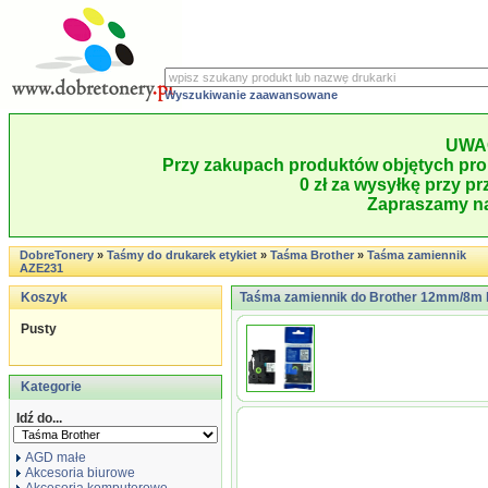
Wyszukiwanie zaawansowane
UWA
Przy zakupach produktów objętych pro
0 zł za wysyłkę przy pr
Zapraszamy na
DobreTonery
»
Taśmy do drukarek etykiet
»
Taśma Brother
»
Taśma zamiennik
AZE231
Koszyk
Taśma zamiennik do Brother 12mm/8m b
Pusty
Kategorie
Idź do...
AGD małe
Akcesoria biurowe