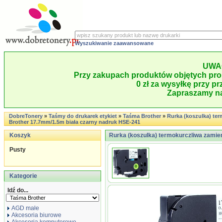
Wyszukiwanie zaawansowane
UWA
Przy zakupach produktów objętych pro
0 zł za wysyłkę przy pr
Zapraszamy na
DobreTonery
»
Taśmy do drukarek etykiet
»
Taśma Brother
»
Rurka (koszulka) te
Brother 17.7mm/1.5m biała czarny nadruk HSE-241
Koszyk
Rurka (koszulka) termokurczliwa zamien
Pusty
Kategorie
Idź do...
AGD małe
Akcesoria biurowe