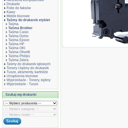
Akcesoria komputerowe
Drukarki
Folie do faksów
Kawy
Meble biurowe
Taśmy do drukarek etykiet
Taśma
Taśma Brother
Taśma Casio
Taśma Dymo
Taśma Epson
Taśma HP
Rurka (koszulka) term
Taśma OKI
Brother 17.7mm/1.5m bi
Taśma Olivetti
Taśma Philips
Taśma Zebra
Taśmy do drukarek igłowych
Tonery i bębny do drukarek
Tusze, atramenty, kartridże
Urządzenia biurowe
Wyprzedaże - Tonery, bębny
Wyprzedaże - Tusze
Szukaj wg drukarki