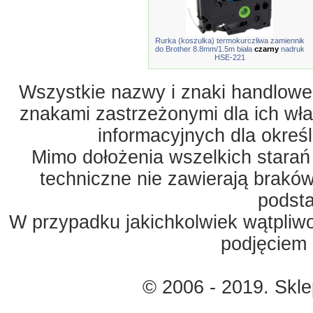
Rurka (koszulka) termokurczliwa zamiennik
do Brother 8.8mm/1.5m biała
czarny
nadruk
HSE-221
Wszystkie nazwy i znaki handlowe 
znakami zastrzeżonymi dla ich właś
informacyjnych dla okreś
Mimo dołożenia wszelkich starań
techniczne nie zawierają braków
podst
W przypadku jakichkolwiek wątpliw
podjęciem 
© 2006 - 2019. Skl