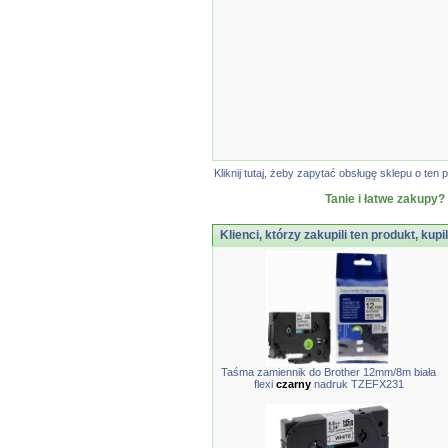
Kliknij tutaj, żeby zapytać obsługę sklepu o t
Tanie i łatwe zakupy?
Klienci, którzy zakupili ten produkt, kupi
Taśma zamiennik do Brother 12mm/8m biała
flexi
czarny
nadruk TZEFX231