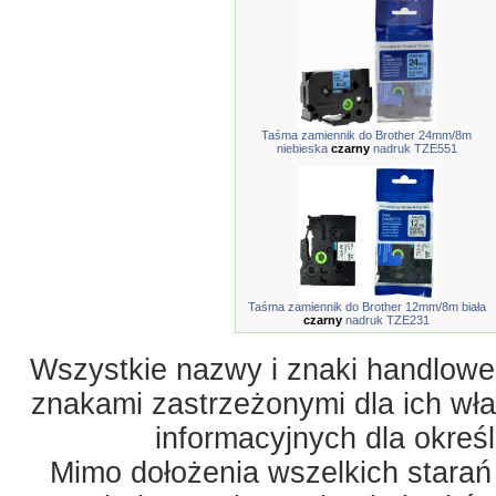
Taśma zamiennik do Brother 24mm/8m
niebieska
czarny
nadruk TZE551
Taśma zamiennik do Brother 12mm/8m biała
czarny
nadruk TZE231
Wszystkie nazwy i znaki handlowe 
znakami zastrzeżonymi dla ich właś
informacyjnych dla okreś
Mimo dołożenia wszelkich starań