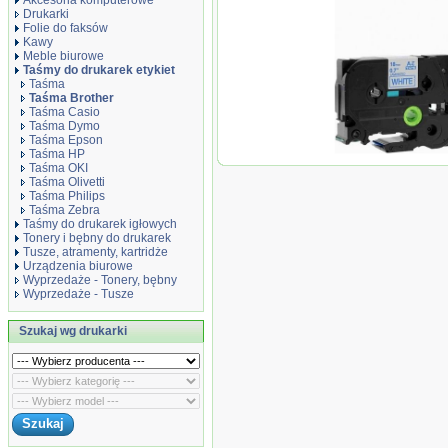
Akcesoria komputerowe
Drukarki
Folie do faksów
Kawy
Meble biurowe
Taśmy do drukarek etykiet
Taśma
Taśma Brother
Taśma Casio
Taśma Dymo
Taśma Epson
Taśma HP
Taśma zamiennik A
Taśma OKI
Taśma Olivetti
Taśma Philips
Taśma Zebra
Taśmy do drukarek igłowych
Tonery i bębny do drukarek
Tusze, atramenty, kartridże
Urządzenia biurowe
Wyprzedaże - Tonery, bębny
Wyprzedaże - Tusze
Szukaj wg drukarki