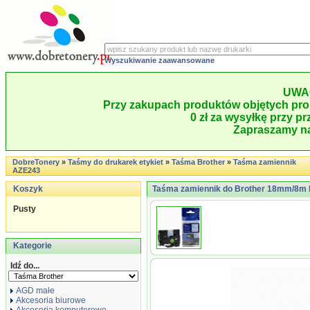
Wyszukiwanie zaawansowane
UWA
Przy zakupach produktów objętych pro
0 zł za wysyłkę przy pr
Zapraszamy na
DobreTonery
»
Taśmy do drukarek etykiet
»
Taśma Brother
»
Taśma zamiennik
AZE243
Koszyk
Taśma zamiennik do Brother 18mm/8m b
Pusty
Kategorie
Idź do...
AGD małe
Akcesoria biurowe