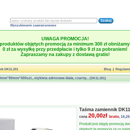
Wyszukiwanie zaawansowane
UWAGA PROMOCJA!
produktów objętych promocją za minimum 300 zł obniżamy 
0 zł za wysyłkę przy przedpłacie i tylko 9 zł za pobraniem!
Zapraszamy na zakupy z dostawą gratis!
ik DK11.201
Blog
|
Regulam
mm*90mm*400szt., etykieta adresowa biała, czarny...
[DK11.201]
Taśma zamiennik DK11
20,00zł
cena
brutto
, 16,26
Produkt jest objęty promocją d
objętych tą promocją za co najmn