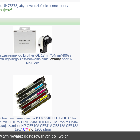
: 8475678, aby dowiedzieć się o inne tonery.
bujesz!
 zamiennik do Brother QL 17mm*54mm*400szt.,
eta ogólnego zastosowania biała,
czarny
nadruk,
DK11204
t tonerów zamienników DT1025KPLH do HP Color
t Pro CP1025 CP1025nw 100 M175 M175a M175nw
asuje zamiast HP CE310A CE311A CE312A CE313A
126A
C
M
Y
K
, 1200 stron
, w tym również dostosowanych do Twoich