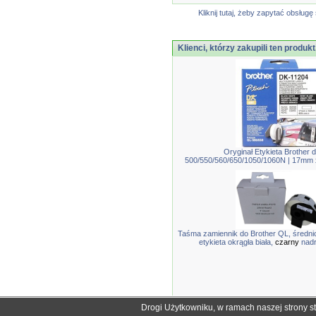
Kliknij tutaj, żeby zapytać obsłu
Klienci, którzy zakupili ten produkt
Oryginał Etykieta Brother 
500/550/560/650/1050/1060N | 17mm 
Taśma zamiennik do Brother QL, średni
etykieta okrągła biała,
czarny
nadr
Drogi Użytkowniku, w ramach naszej strony s