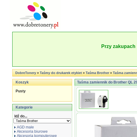
Przy zakupach 
DobreTonery
»
Taśmy do drukarek etykiet
»
Taśma Brother
»
Taśma zamienn
Koszyk
Taśma zamiennik do Brother QL 29
Pusty
Kategorie
Idź do...
AGD małe
Akcesoria biurowe
Akcesoria komputerowe