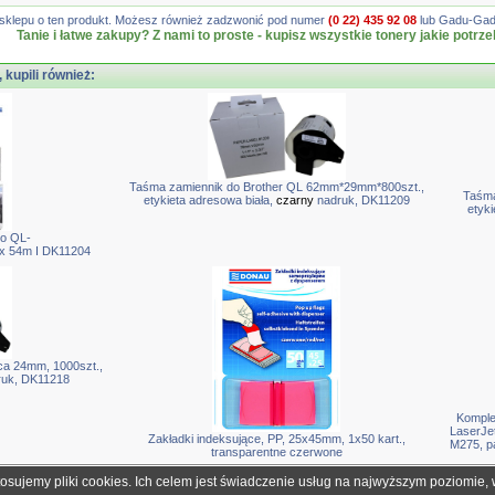
gę sklepu o ten produkt. Możesz również zadzwonić pod numer
(0 22) 435 92 08
lub Gadu-Gadu
Tanie i łatwe zakupy? Z nami to proste - kupisz wszystkie tonery jakie potrze
, kupili również:
Taśma zamiennik do Brother QL 62mm*29mm*800szt.,
Taśma
etykieta adresowa biała,
czarny
nadruk, DK11209
etyki
do QL-
x 54m I DK11204
ca 24mm, 1000szt.,
uk, DK11218
Komple
LaserJe
Zakładki indeksujące, PP, 25x45mm, 1x50 kart.,
M275, p
transparentne czerwone
tosujemy pliki cookies. Ich celem jest świadczenie usług na najwyższym poziomie