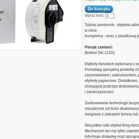
Wpisz ilość:
Taśma zamiennik - etykieta adr
w rolce.
Kompletna - wraz z plastikową 
Pasuje zamiast:
201
Brother DK-11201
Etykiety Aimotech wykonane z wy
Posiadają specjalną powłokę c
zarysowaniem i zabrudzeniem, pr
etykiety papierowe. Dodatkowo,
drukującej podczas drukowania,
i zanieczyszczeń.
Zastosowanie technologii bezpo
niezależnie od ilości drukowanyc
związane z zakupem tonera lub 
Wszystkie rolki etykiet firmy A
Mechanizm ten nie tylko zapewni
informuje drukarkę oraz oprogra