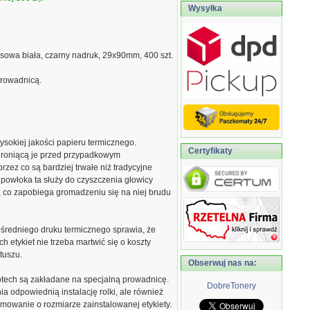
Wysyłka
esowa biała, czarny nadruk, 29x90mm, 400 szt.
prowadnicą.
sokiej jakości papieru termicznego.
Certyfikaty
hroniącą je przed przypadkowym
zez co są bardziej trwałe niż tradycyjne
 powłoka ta służy do czyszczenia głowicy
 co zapobiega gromadzeniu się na niej brudu
średniego druku termicznego sprawia, że
h etykiet nie trzeba martwić się o koszty
tuszu.
Obserwuj nas na:
imotech są zakładane na specjalną prowadnicę.
DobreTonery
a odpowiednią instalację rolki, ale również
mowanie o rozmiarze zainstalowanej etykiety.