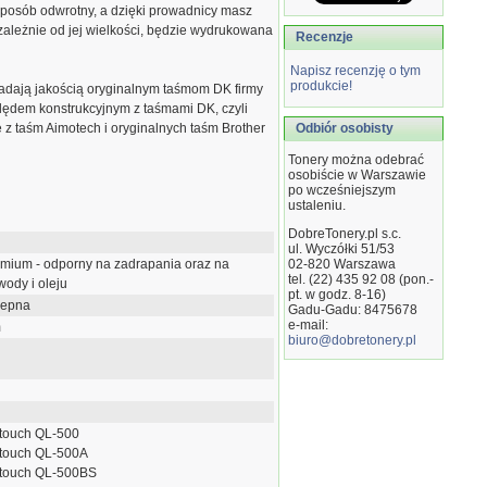
 sposób odwrotny, a dzięki prowadnicy masz
zależnie od jej wielkości, będzie wydrukowana
Recenzje
Napisz recenzję o tym
produkcie!
adają jakością oryginalnym taśmom DK firmy
ględem konstrukcyjnym z taśmami DK, czyli
e z taśm Aimotech i oryginalnych taśm Brother
Odbiór osobisty
Tonery można odebrać
osobiście w Warszawie
po wcześniejszym
ustaleniu.
DobreTonery.pl s.c.
ul. Wyczółki 51/53
emium - odporny na zadrapania oraz na
02-820
Warszawa
tel. (22) 435 92 08 (pon.-
wody i oleju
pt. w godz. 8-16)
lepna
Gadu-Gadu: 8475678
e-mail:
m
biuro@dobretonery.pl
-touch QL-500
-touch QL-500A
-touch QL-500BS