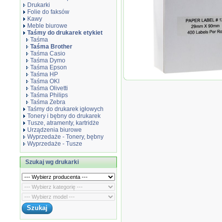
Drukarki
Folie do faksów
Kawy
Meble biurowe
Taśmy do drukarek etykiet
Taśma
Taśma Brother
Taśma Casio
Taśma Dymo
Taśma Epson
Taśma HP
Taśma zamiennik DK11.
Taśma OKI
Taśma Olivetti
Taśma Philips
Taśma Zebra
Taśmy do drukarek igłowych
Tonery i bębny do drukarek
Tusze, atramenty, kartridże
Urządzenia biurowe
Wyprzedaże - Tonery, bębny
Wyprzedaże - Tusze
Szukaj wg drukarki