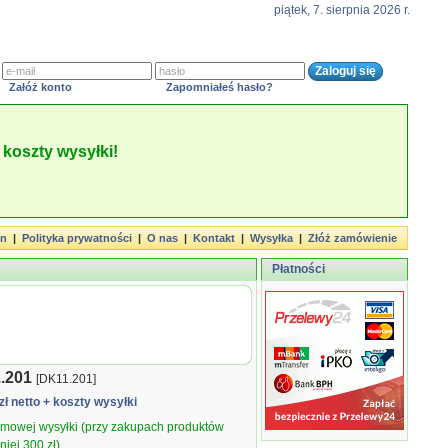
piątek, 7. sierpnia 2026 r.
Załóż konto
Zapomniałeś hasło?
koszty wysyłki!
in
|
Polityka prywatności
|
O nas
|
Kontakt
|
Wysyłka
|
Złóż zamówienie
Płatności
.201
[DK11.201]
zł netto
+ koszty wysyłki
armowej wysyłki (przy zakupach produktów
iej 300 zł).