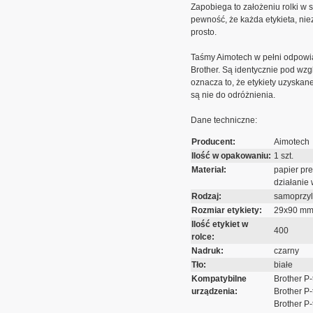
Zapobiega to założeniu rolki w
pewność, że każda etykieta, nie
prosto.
Taśmy Aimotech w pełni odpowi
Brother. Są identycznie pod wz
oznacza to, że etykiety uzyskan
są nie do odróżnienia.
Dane techniczne:
Producent:
Aimotech
Ilość w opakowaniu:
1 szt.
Materiał:
papier pr
działanie 
Rodzaj:
samoprzy
Rozmiar etykiety:
29x90 m
Ilość etykiet w
400
rolce:
Nadruk:
czarny
Tło:
białe
Kompatybilne
Brother P
urządzenia:
Brother P
Brother P