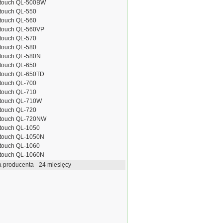
-touch QL-500BW
-touch QL-550
-touch QL-560
-touch QL-560VP
-touch QL-570
-touch QL-580
-touch QL-580N
-touch QL-650
-touch QL-650TD
-touch QL-700
-touch QL-710
-touch QL-710W
-touch QL-720
-touch QL-720NW
-touch QL-1050
-touch QL-1050N
-touch QL-1060
-touch QL-1060N
 producenta - 24 miesięcy