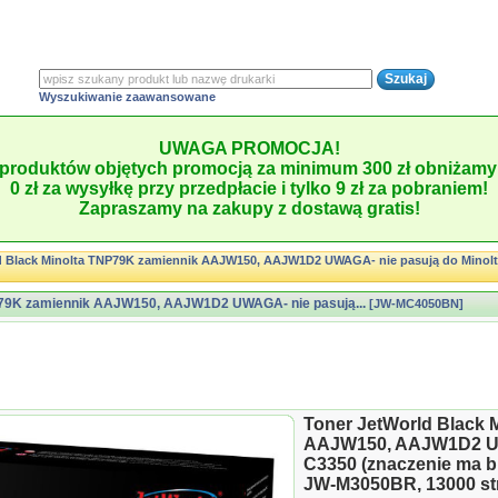
Wyszukiwanie zaawansowane
UWAGA PROMOCJA!
produktów objętych promocją za minimum 300 zł obniżamy 
0 zł za wysyłkę przy przedpłacie i tylko 9 zł za pobraniem!
Zapraszamy na zakupy z dostawą gratis!
d Black Minolta TNP79K zamiennik AAJW150, AAJW1D2 UWAGA- nie pasują do Minol
NP79K zamiennik AAJW150, AAJW1D2 UWAGA- nie pasują...
[JW-MC4050BN]
Toner JetWorld Black 
AAJW150, AAJW1D2 UW
C3350 (znaczenie ma bra
JW-M3050BR, 13000 st