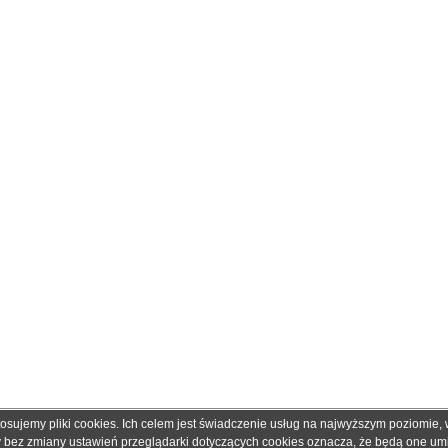
tosujemy pliki cookies. Ich celem jest świadczenie usług na najwyższym poziomie
obretonery.pl są znakami zastrzeżonymi dla ich właścicieli i zostały użyte wyłącznie w cela
ny bez zmiany ustawień przeglądarki dotyczących cookies oznacza, że będą one u