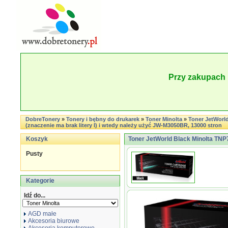
Przy zakupach 
DobreTonery
»
Tonery i bębny do drukarek
»
Toner Minolta
»
Toner JetWorl
(znaczenie ma brak litery I) i wtedy należy użyć JW-M3050BR, 13000 stron
Koszyk
Toner JetWorld Black Minolta T
Pusty
Kategorie
Idź do...
AGD małe
Akcesoria biurowe