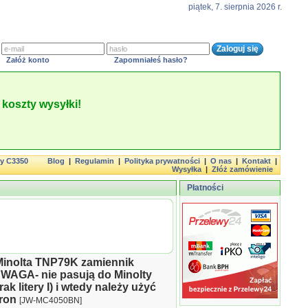
piątek, 7. sierpnia 2026 r.
Załóż konto
Zapomniałeś hasło?
koszty wysyłki!
ty C3350
Blog
|
Regulamin
|
Polityka prywatności
|
O nas
|
Kontakt
|
Wysyłka
|
Złóż zamówienie
Płatności
Minolta TNP79K zamiennik
AGA- nie pasują do Minolty
k litery I) i wtedy należy użyć
ron
[JW-MC4050BN]