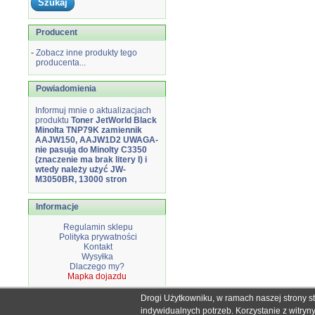
Producent
-
Zobacz inne produkty tego
producenta...
Powiadomienia
Informuj mnie o aktualizacjach
produktu
Toner JetWorld Black
Minolta TNP79K zamiennik
AAJW150, AAJW1D2 UWAGA-
nie pasują do Minolty C3350
(znaczenie ma brak litery I) i
wtedy należy użyć JW-
M3050BR, 13000 stron
Informacje
Regulamin sklepu
Polityka prywatności
Kontakt
Wysyłka
Dlaczego my?
Mapka dojazdu
Drogi Użytkowniku, w ramach naszej strony s
Wszystkie nazwy i znaki handlowe użyte na stronie sklepu d
indywidualnych potrzeb. Korzystanie z witry