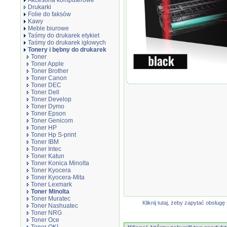
Akcesoria komputerowe
Drukarki
Folie do faksów
Kawy
Meble biurowe
Taśmy do drukarek etykiet
Taśmy do drukarek igłowych
Tonery i bębny do drukarek
Toner
Toner Apple
Toner Brother
Toner Canon
Toner JetWorld Black Minolta
Toner DEC
UWAGA- nie pasują do...
Toner Dell
Toner Develop
Toner Dymo
Toner Epson
Toner Genicom
Toner HP
Toner Hp S-print
Toner IBM
Toner Intec
Toner Katun
Toner Konica Minolta
Toner Kyocera
Toner Kyocera-Mita
Toner Lexmark
Toner Minolta
Toner Muratec
Kliknij tutaj, żeby zapytać obsłu
Toner Nashuatec
Toner NRG
Toner Oce