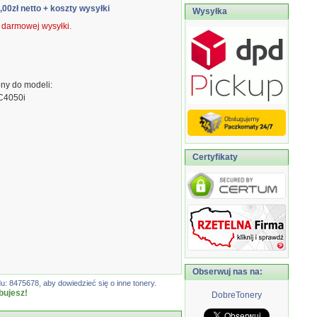
0,00zł netto
+ koszty wysyłki
Wysyłka
ą darmowej wysyłki.
ny do modeli:
 C4050i
Certyfikaty
Obserwuj nas na:
: 8475678, aby dowiedzieć się o inne tonery.
bujesz!
DobreTonery