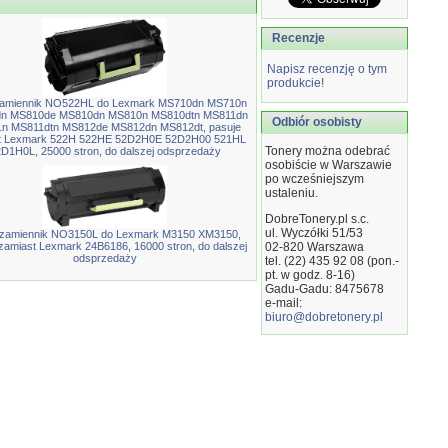
Recenzje
Napisz recenzję o tym
produkcie!
zamiennik NO522HL do Lexmark MS710dn MS710n
n MS810de MS810dn MS810n MS810dtn MS811dn
Odbiór osobisty
n MS811dtn MS812de MS812dn MS812dt, pasuje
t Lexmark 522H 522HE 52D2H0E 52D2H00 521HL
Tonery można odebrać
D1H0L, 25000 stron, do dalszej odsprzedaży
osobiście w Warszawie
po wcześniejszym
ustaleniu.
DobreTonery.pl s.c.
ul. Wyczółki 51/53
 zamiennik NO3150L do Lexmark M3150 XM3150,
zamiast Lexmark 24B6186, 16000 stron, do dalszej
02-820
Warszawa
odsprzedaży
tel. (22) 435 92 08 (pon.-
pt. w godz. 8-16)
Gadu-Gadu: 8475678
e-mail:
biuro@dobretonery.pl