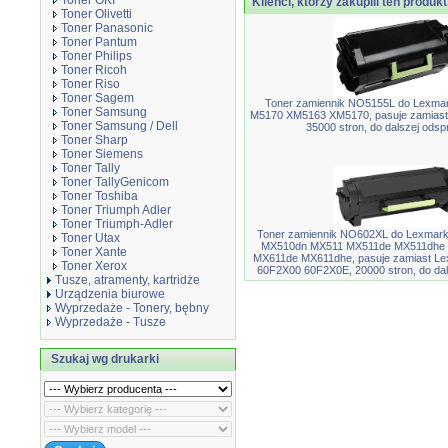
Toner OKI
Klienci, którzy zakupili ten produkt
Toner Olivetti
Toner Panasonic
Toner Pantum
Toner Philips
Toner Ricoh
Toner Riso
Toner Sagem
Toner zamiennik NO5155L do Lexma
Toner Samsung
M5170 XM5163 XM5170, pasuje zamiast
Toner Samsung / Dell
35000 stron, do dalszej ods
Toner Sharp
Toner Siemens
Toner Tally
Toner TallyGenicom
Toner Toshiba
Toner Triumph Adler
Toner Triumph-Adler
Toner zamiennik NO602XL do Lexma
Toner Utax
MX510dn MX511 MX511de MX511dhe 
Toner Xante
MX611de MX611dhe, pasuje zamiast L
Toner Xerox
60F2X00 60F2X0E, 20000 stron, do da
Tusze, atramenty, kartridże
Urządzenia biurowe
Wyprzedaże - Tonery, bębny
Wyprzedaże - Tusze
Szukaj wg drukarki