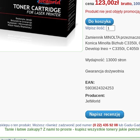
123,00zł
cena
brutto
, 10
Produkt nie jest objęty promocj
Wpisz ilość:
Zamiennik MINOLTA przeznaczo
Konica Minolta Bizhub C3350i,
Develop Ineo + C3350i, C4050i
 TNP79K zamiennik AAJW150, AAJW1D2
Wydajność: 13000 stron
Gwarancja dożywotnia
EAN:
5903624324253
Producent:
JetWorld
Napisz recenzję
gę sklepu o ten produkt. Możesz również zadzwonić pod numer
(0 22) 435 92 08
lub Gadu-Gadu
Tanie i łatwe zakupy? Z nami to proste - kupisz wszystkie tonery jakie potrze