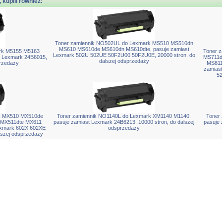
, kupili również:
Toner zamiennik NO502UL do Lexmark MS510 MS510dn
MS610 MS610de MS610dn MS610dte, pasuje zamiast
rk M5155 M5163
Toner 
Lexmark 502U 502UE 50F2U00 50F2U0E, 20000 stron, do
 Lexmark 24B6015,
MS711d
dalszej odsprzedaży
przedaży
MS811
zamias
52
rk MX510 MX510de
Toner zamiennik NO1140L do Lexmark XM1140 M1140,
Toner
MX511dte MX611
pasuje zamiast Lexmark 24B6213, 10000 stron, do dalszej
pasuje 
exmark 602X 602XE
odsprzedaży
lszej odsprzedaży