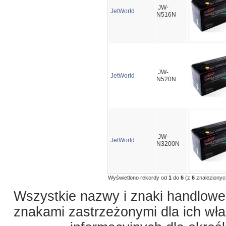
JW-
JetWorld
N516N
JW-
JetWorld
N520N
JW-
JetWorld
N3200N
Wyświetlono rekordy od
1
do
6
(z
6
znalezionyc
Wszystkie nazwy i znaki handlowe 
znakami zastrzeżonymi dla ich właś