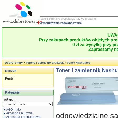
Wyszukiwanie zaawansowane
UWA
Przy zakupach produktów objętych pro
0 zł za wysyłkę przy pr
Zapraszamy na
DobreTonery
»
Tonery i bębny do drukarek
»
Toner Nashuatec
Toner i zamiennik Nashu
Koszyk
Pusty
Kategorie
Idź do...
AGD małe
odpowiedzialne s
Akcesoria biurowe
Akcesoria komputerowe