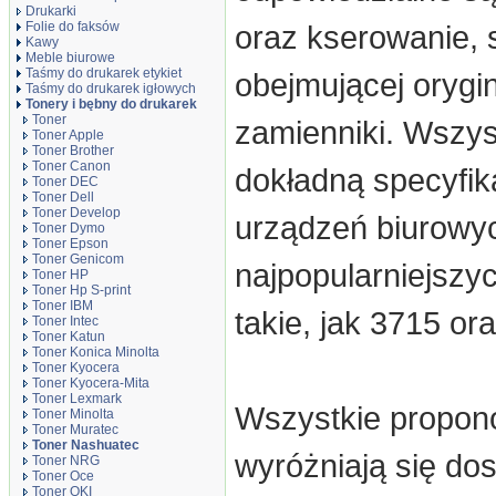
Drukarki
Folie do faksów
oraz kserowanie, s
Kawy
Meble biurowe
Taśmy do drukarek etykiet
obejmującej orygi
Taśmy do drukarek igłowych
Tonery i bębny do drukarek
Toner
zamienniki. Wszys
Toner Apple
Toner Brother
Toner Canon
dokładną specyfika
Toner DEC
Toner Dell
Toner Develop
urządzeń biurowy
Toner Dymo
Toner Epson
Toner Genicom
najpopularniejszyc
Toner HP
Toner Hp S-print
Toner IBM
takie, jak 3715 or
Toner Intec
Toner Katun
Toner Konica Minolta
Toner Kyocera
Toner Kyocera-Mita
Toner Lexmark
Wszystkie propon
Toner Minolta
Toner Muratec
Toner Nashuatec
wyróżniają się do
Toner NRG
Toner Oce
Toner OKI