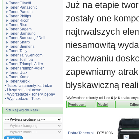
Już na etapie twor
Toner Olivetti
Toner Panasonic
Toner Pantum
zostały one komp
Toner Philips
Toner Ricoh
Toner Riso
najtrwalszych ele
Toner Sagem
Toner Samsung
Toner Samsung / Dell
niesamowitą wyda
Toner Sharp
Toner Siemens
Toner Tally
Toner TallyGenicom
zachowaniu doskon
Toner Toshiba
Toner Triumph Adler
Toner Triumph-Adler
zapewniamy atrak
Toner Utax
Toner Xante
Toner Xerox
błyskawiczną real
Tusze, atramenty, kartridże
Urządzenia biurowe
Wyprzedaże - Tonery, bębny
Wyświetlono rekordy od
1
do
6
(z
6
znalezionyc
Wyprzedaże - Tusze
Producent
Model
Zdjęc
Szukaj wg drukarki
DobreTonery.pl
DT5100N