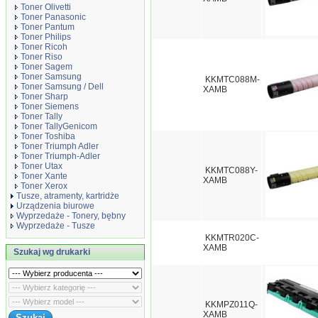
Toner Olivetti
Toner Panasonic
Toner Pantum
Toner Philips
Toner Ricoh
Toner Riso
Toner Sagem
Toner Samsung
KKMTC088M-
Toner Samsung / Dell
XAMB
Toner Sharp
Toner Siemens
Toner Tally
Toner TallyGenicom
Toner Toshiba
Toner Triumph Adler
Toner Triumph-Adler
Toner Utax
KKMTC088Y-
Toner Xante
XAMB
Toner Xerox
Tusze, atramenty, kartridże
Urządzenia biurowe
Wyprzedaże - Tonery, bębny
Wyprzedaże - Tusze
KKMTR020C-
XAMB
Szukaj wg drukarki
KKMPZ011Q-
XAMB