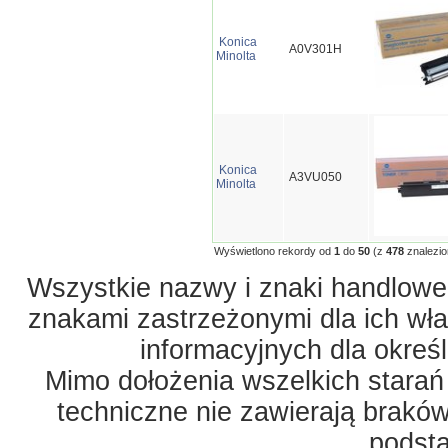
Konica
A0V301H
Minolta
Konica
A3VU050
Minolta
Wyświetlono rekordy od
1
do
50
(z
478
znalezio
Wszystkie nazwy i znaki handlowe 
znakami zastrzeżonymi dla ich właś
informacyjnych dla okreś
Mimo dołożenia wszelkich starań
techniczne nie zawierają braków
podst