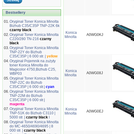
Bestsellery
01.
Oryginał Toner Konica Minolta
Bizhub C35/C35P TNP-22K 6k
czarny black
Konica
02.
Oryginał Toner Konica Minolta
A0WG0KJ
Minolta
C220/280 TN-216
czarny
black
03.
Oryginał Toner Konica Minolta
TNP-22Y do Bizhub
C35/C35P | 6 000 str. |
yellow
04.
Oryginał Pojemnik na zużyty
toner Konica Minolta do
Magicolor 4750,Bizhub C25,
Konica
A0WG08J
WBP03
Minolta
05.
Oryginał Toner Konica Minolta
TNP-22C do Bizhub
C35/C35P | 6 000 str.|
cyan
06.
Oryginał Toner Konica Minolta
TNP-22M do Bizhub
C35/C35P | 6 000 str.|
magenta
07.
Oryginał Toner Konica Minolta
Konica
A0WG0EJ
TNP-51K do Bizhub C3110 |
Minolta
5000 str. |
czarny black
I
08.
Oryginał Toner Konica Minolta
do MC-4650/4690/4695 | 8
000 str. |
czarny black