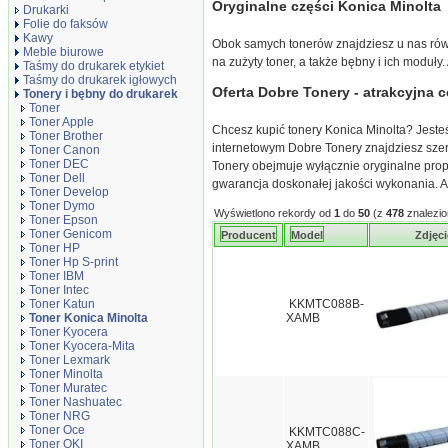
Oryginalne części Konica Minolta
Drukarki
Folie do faksów
Kawy
Obok samych tonerów znajdziesz u nas rów
Meble biurowe
na zużyty toner, a także bębny i ich moduły.
Taśmy do drukarek etykiet
Taśmy do drukarek igłowych
Oferta Dobre Tonery - atrakcyjna c
Tonery i bębny do drukarek
Toner
Toner Apple
Chcesz kupić tonery Konica Minolta? Jesteś
Toner Brother
internetowym Dobre Tonery znajdziesz szer
Toner Canon
Toner DEC
Tonery obejmuje wyłącznie oryginalne prop
Toner Dell
gwarancja doskonałej jakości wykonania. A
Toner Develop
Toner Dymo
Wyświetlono rekordy od
1
do
50
(z
478
znalezio
Toner Epson
Toner Genicom
Producent
Model
Zdjęc
Toner HP
Toner Hp S-print
Toner IBM
Toner Intec
Toner Katun
KKMTC088B-
Toner Konica Minolta
XAMB
Toner Kyocera
Toner Kyocera-Mita
Toner Lexmark
Toner Minolta
Toner Muratec
Toner Nashuatec
Toner NRG
Toner Oce
KKMTC088C-
Toner OKI
XAMB