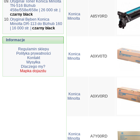
09.
Oryginał Toner Konica Minolta
TN-516 Bizhub
458e/558e/658e | 26 000 str. |
Konica
czarny black
A85Y0RD
Minolta
10.
Oryginał Bęben Konica
Minolta DR-113 do Bizhub 160
| 16 000 str. |
czarny black
Informacje
Regulamin sklepu
Polityka prywatności
Konica
A0XV0TD
Kontakt
Minolta
Wysyłka
Dlaczego my?
Mapka dojazdu
Konica
A0XV0RD
Minolta
Konica
A7Y00RD
Minolta