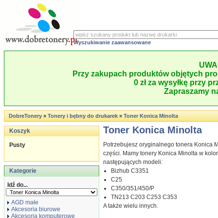
Wyszukiwanie zaawansowane
UWA
Przy zakupach produktów objętych pro
0 zł za wysyłkę przy pr
Zapraszamy na
DobreTonery
»
Tonery i bębny do drukarek
»
Toner Konica Minolta
Toner Konica Minolta
Koszyk
Potrzebujesz oryginalnego tonera Konica M
Pusty
części. Mamy tonery Konica Minolta w kolo
następujących modeli:
Kategorie
Bizhub C3351
C25
Idź do...
C350/351/450/P
TN213 C203 C253 C353
AGD małe
A także wielu innych.
Akcesoria biurowe
Akcesoria komputerowe