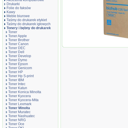
Akcesoria komputerowe
Drukarki
Folie do faksów
Kawy
Meble biurowe
Taśmy do drukarek etykiet
Taśmy do drukarek igłowych
Tonery i bębny do drukarek
Toner
Toner Apple
Toner Brother
Oryginał Toner 
Toner Canon
TNP-22C do Biz
Toner DEC
000 str.| cyan
Toner Dell
Toner Develop
Toner Dymo
Toner Epson
Toner Genicom
Toner HP
Toner Hp S-print
Toner IBM
Toner Intec
Toner Katun
Toner Konica Minolta
Toner Kyocera
Toner Kyocera-Mita
Toner Lexmark
Toner Minolta
Toner Muratec
Toner Nashuatec
Toner NRG
Toner Oce