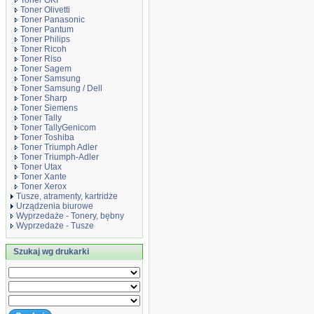
Toner OKI
Toner Olivetti
Toner Panasonic
Toner Pantum
Toner Philips
Toner Ricoh
Toner Riso
Toner Sagem
Toner Samsung
Toner Samsung / Dell
Toner Sharp
Toner Siemens
Toner Tally
Toner TallyGenicom
Toner Toshiba
Toner Triumph Adler
Toner Triumph-Adler
Toner Utax
Toner Xante
Toner Xerox
Tusze, atramenty, kartridże
Urządzenia biurowe
Wyprzedaże - Tonery, bębny
Wyprzedaże - Tusze
Szukaj wg drukarki