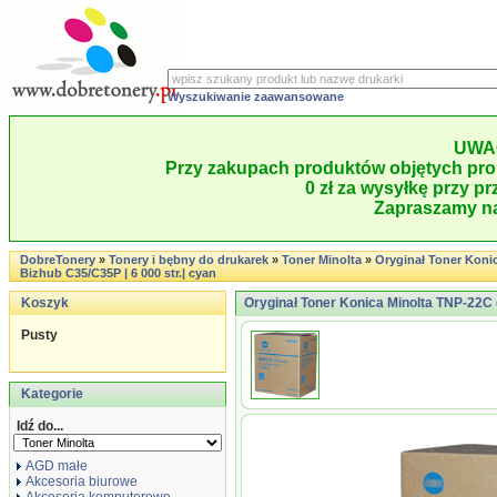
Wyszukiwanie zaawansowane
UWA
Przy zakupach produktów objętych pro
0 zł za wysyłkę przy pr
Zapraszamy na
DobreTonery
»
Tonery i bębny do drukarek
»
Toner Minolta
»
Oryginał Toner Koni
Bizhub C35/C35P | 6 000 str.| cyan
Koszyk
Oryginał Toner Konica Minolta TNP-22C d
Pusty
Kategorie
Idź do...
AGD małe
Akcesoria biurowe