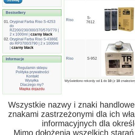
Bestsellery
S-
Riso
01.
Oryginał Farba Riso S-4253
7612
do
RZ200/230/300/370/570/770 |
2 x 1000ml |
czarny black
02.
Oryginał Farba Riso S-4386E
do RP3700/3790 | 2 x 1000ml
|
czarny black
Riso
S-952
Informacje
Regulamin sklepu
Polityka prywatności
Kontakt
Wysyłka
Wyświetlono rekordy od
1
do
10
(z
10
znalezion
Dlaczego my?
Mapka dojazdu
Wszystkie nazwy i znaki handlowe 
znakami zastrzeżonymi dla ich właś
informacyjnych dla okreś
Mimo dołożenia wszelkich starań