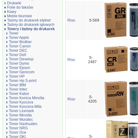
Drukarki
Folie do faksów
Kawy
Meble biurowe
Taśmy do drukarek etykiet
Riso
S-569
Taśmy do drukarek igłowych
Tonery i bębny do drukarek
Toner
Toner Apple
Toner Brother
Toner Canon
Toner DEC
Toner Dell
S-
Toner Develop
Riso
2487
Toner Dymo
Toner Epson
Toner Genicom
Toner HP
Toner Hp S-print
Toner IBM
Toner Intec
Toner Katun
S-
Toner Konica Minolta
Riso
4205
Toner Kyocera
Toner Kyocera-Mita
Toner Lexmark
Toner Minolta
Toner Muratec
Toner Nashuatec
Toner NRG
Toner Oce
S-
Toner OKI