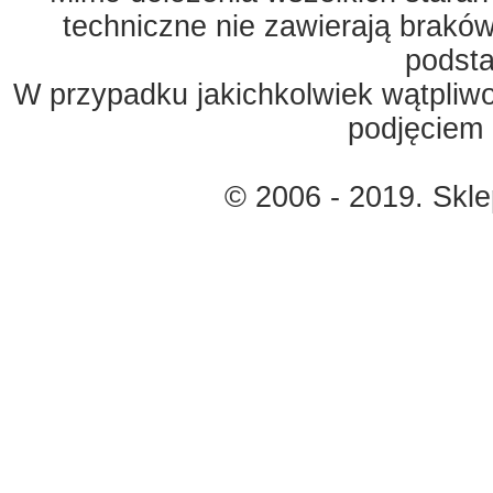
techniczne nie zawierają braków
podst
W przypadku jakichkolwiek wątpliw
podjęciem 
© 2006 - 2019. Skl