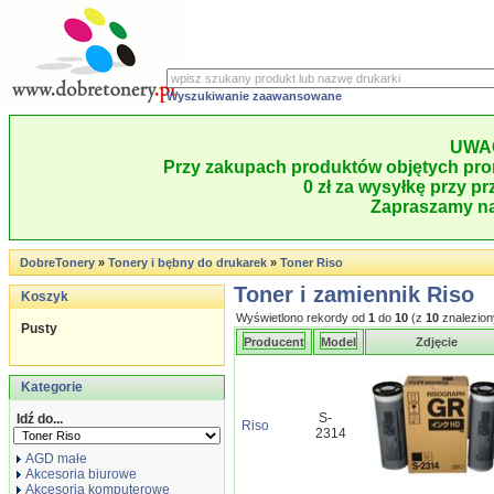
Wyszukiwanie zaawansowane
UWA
Przy zakupach produktów objętych pro
0 zł za wysyłkę przy pr
Zapraszamy na
DobreTonery
»
Tonery i bębny do drukarek
»
Toner Riso
Toner i zamiennik Riso
Koszyk
Wyświetlono rekordy od
1
do
10
(z
10
znalezion
Pusty
Producent
Model
Zdjęcie
Kategorie
S-
Idź do...
Riso
2314
AGD małe
Akcesoria biurowe
Akcesoria komputerowe