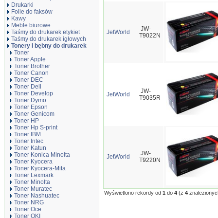
Drukarki
Folie do faksów
Kawy
Meble biurowe
JW-
Taśmy do drukarek etykiet
JetWorld
T9022N
Taśmy do drukarek igłowych
Tonery i bębny do drukarek
Toner
Toner Apple
Toner Brother
Toner Canon
Toner DEC
Toner Dell
JW-
Toner Develop
JetWorld
T9035R
Toner Dymo
Toner Epson
Toner Genicom
Toner HP
Toner Hp S-print
Toner IBM
Toner Intec
Toner Katun
JW-
Toner Konica Minolta
JetWorld
T9220N
Toner Kyocera
Toner Kyocera-Mita
Toner Lexmark
Toner Minolta
Toner Muratec
Wyświetlono rekordy od
1
do
4
(z
4
znalezionyc
Toner Nashuatec
Toner NRG
Toner Oce
Toner OKI