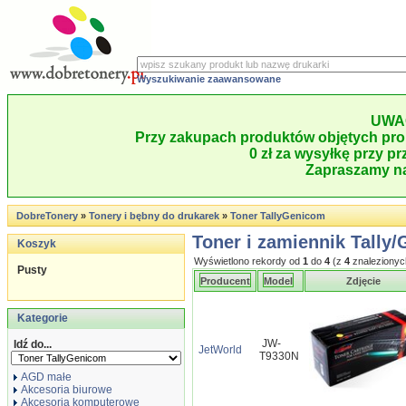
Wyszukiwanie zaawansowane
UWA
Przy zakupach produktów objętych pro
0 zł za wysyłkę przy pr
Zapraszamy na
DobreTonery
»
Tonery i bębny do drukarek
»
Toner TallyGenicom
Toner i zamiennik Tally
Koszyk
Wyświetlono rekordy od
1
do
4
(z
4
znalezionyc
Pusty
Producent
Model
Zdjęcie
Kategorie
JW-
Idź do...
JetWorld
T9330N
AGD małe
Akcesoria biurowe
Akcesoria komputerowe