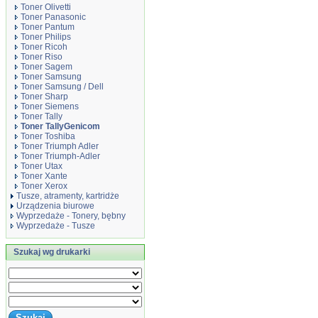
Toner Olivetti
Toner Panasonic
Toner Pantum
Toner Philips
Toner Ricoh
Toner Riso
Toner Sagem
Toner Samsung
Toner Samsung / Dell
Toner Sharp
Toner Siemens
Toner Tally
Toner TallyGenicom
Toner Toshiba
Toner Triumph Adler
Toner Triumph-Adler
Toner Utax
Toner Xante
Toner Xerox
Tusze, atramenty, kartridże
Urządzenia biurowe
Wyprzedaże - Tonery, bębny
Wyprzedaże - Tusze
Szukaj wg drukarki