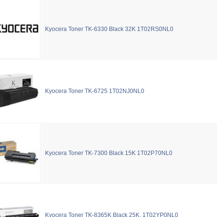
Kyocera Toner TK-6330 Black 32K 1T02RS0NL0
Kyocera Toner TK-6725 1T02NJ0NL0
Kyocera Toner TK-7300 Black 15K 1T02P70NL0
Kyocera Toner TK-8365K Black 25K, 1T02YP0NL0