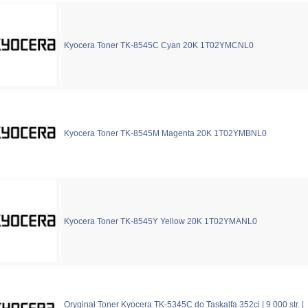
Kyocera Toner TK-8545C Cyan 20K 1T02YMCNL0
Kyocera Toner TK-8545M Magenta 20K 1T02YMBNL0
Kyocera Toner TK-8545Y Yellow 20K 1T02YMANL0
Oryginał Toner Kyocera TK-5345C do Taskalfa 352ci | 9 000 str. |