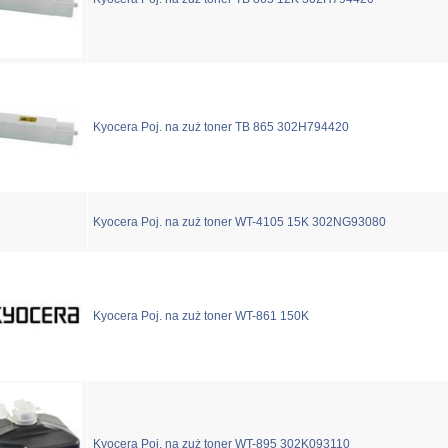
Kyocera Poj. na zuż toner TB 865 302H794420
Kyocera Poj. na zuż toner WT-4105 15K 302NG93080
Kyocera Poj. na zuż toner WT-861 150K
Kyocera Poj. na zuż toner WT-895 302K093110