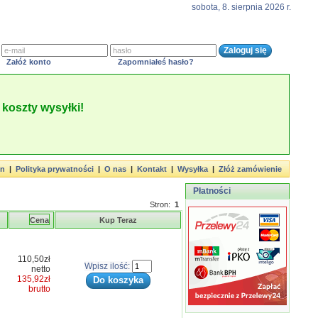
sobota, 8. sierpnia 2026 r.
Załóż konto
Zapomniałeś hasło?
koszty wysyłki!
in
|
Polityka prywatności
|
O nas
|
Kontakt
|
Wysyłka
|
Złóż zamówienie
Płatności
Stron:
1
Cena
Kup Teraz
110,50zł
Wpisz ilość:
netto
135,92zł
brutto