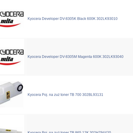
Kyocera Developer DV-8305K Black 600K 302LK93010
Kyocera Developer DV-8305M Magenta 600K 302LK93040
Kyocera Poj. na zuż toner TB 700 302BL93131
Kyocera Poj. na zuż toner TB 865 12K 302H794420