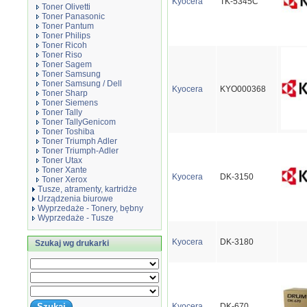
Kyocera
TK-5345C
Toner Olivetti
Toner Panasonic
Toner Pantum
Toner Philips
Toner Ricoh
Toner Riso
Toner Sagem
Toner Samsung
Toner Samsung / Dell
Kyocera
KYO000368
Toner Sharp
Toner Siemens
Toner Tally
Toner TallyGenicom
Toner Toshiba
Toner Triumph Adler
Toner Triumph-Adler
Toner Utax
Toner Xante
Kyocera
DK-3150
Toner Xerox
Tusze, atramenty, kartridże
Urządzenia biurowe
Wyprzedaże - Tonery, bębny
Wyprzedaże - Tusze
Kyocera
DK-3180
Szukaj wg drukarki
Kyocera
DK-670