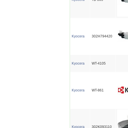
Kyocera
302H794420
Kyocera
WT-4105
Kyocera
WT-861
Kyocera
302K093110