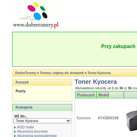
Przy zakupach 
DobreTonery
»
Tonery i bębny do drukarek
»
Toner Kyocera
Toner Kyocera
Koszyk
Wyświetlono rekordy od
1
do
36
(z
36
zna
Pusty
Producent
Model
Kategorie
Idź do...
Kyocera
KYO000338
AGD małe
Akcesoria biurowe
Akcesoria komputerowe