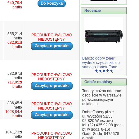
640,79zł
brutto
Recenzje
555,21zł
PRODUKT CHWILOWO
netto
NIEDOSTĘPNY
682,91zł
Zapytaj o produkt
brutto
Bardzo dobry toner
wydruki czyściutkie do
samego końca. Tone ..
582,97zł
PRODUKT CHWILOWO
netto
NIEDOSTĘPNY
Odbiór osobisty
717,05zł
Zapytaj o produkt
brutto
Tonery można odebrać
osobiście w Warszawie
po wcześniejszym
836,45zł
PRODUKT CHWILOWO
ustaleniu.
netto
NIEDOSTĘPNY
1028,84zł
DobreTonery.pl s.c.
Zapytaj o produkt
brutto
ul. Wyczółki 51/53
02-820
Warszawa
tel. (22) 435 92 08 (pon.-
pt. w godz. 8-16)
1041,73zł
PRODUKT CHWILOWO
Gadu-Gadu: 8475678
netto
NIEDOSTĘPNY
e-mail: