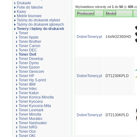
Drukarki
Wyświetlono rekordy od
1
do
50
(z
405
zn
Folie do faksów
Kawy
Producent
Model
Meble biurowe
Taśmy do drukarek etykiet
Taśmy do drukarek igłowych
Tonery i bębny do drukarek
Toner
DobreTonery.pl
14xNO2360HD
Toner Apple
Toner Brother
Toner Canon
Toner DEC
Toner Dell
Toner Develop
Toner Dymo
Toner Epson
Toner Genicom
Toner HP
DobreTonery.pl
DT1230KPLD
Toner Hp S-print
Toner IBM
Toner Intec
Toner Katun
Toner Konica Minolta
Toner Kyocera
Toner Kyocera-Mita
Toner Lexmark
Toner Minolta
DobreTonery.pl
DT2130KPLD
Toner Muratec
Toner Nashuatec
Toner NRG
Toner Oce
Toner OKI