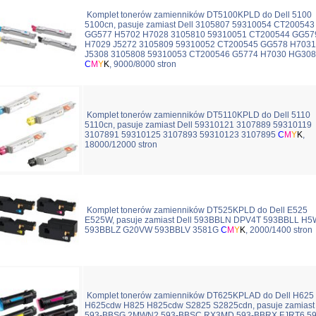
Komplet tonerów zamienników DT5100KPLD do Dell 5100
5100cn, pasuje zamiast Dell 3105807 59310054 CT200543
GG577 H5702 H7028 3105810 59310051 CT200544 GG57
H7029 J5272 3105809 59310052 CT200545 GG578 H7031
J5308 3105808 59310053 CT200546 G5774 H7030 HG308
C
M
Y
K
, 9000/8000 stron
Komplet tonerów zamienników DT5110KPLD do Dell 5110
5110cn, pasuje zamiast Dell 59310121 3107889 59310119
3107891 59310125 3107893 59310123 3107895
C
M
Y
K
,
18000/12000 stron
Komplet tonerów zamienników DT525KPLD do Dell E525
E525W, pasuje zamiast Dell 593BBLN DPV4T 593BBLL H
593BBLZ G20VW 593BBLV 3581G
C
M
Y
K
, 2000/1400 stron
Komplet tonerów zamienników DT625KPLAD do Dell H625
H625cdw H825 H825cdw S2825 S2825cdn, pasuje zamiast 
593-BBSG 2MWN2 593-BBSC RX3MD 593-BBRX FJRT6 59