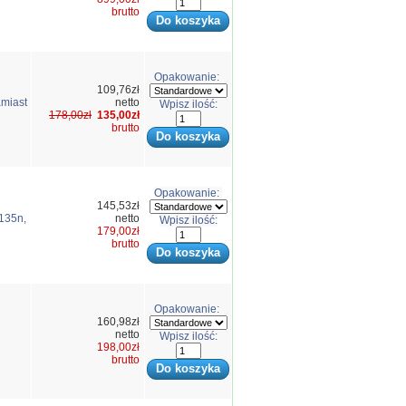
brutto
Opakowanie:
109,76zł
amiast
netto
Wpisz ilość:
178,00zł
135,00zł
brutto
Opakowanie:
145,53zł
135n,
netto
Wpisz ilość:
179,00zł
brutto
Opakowanie:
160,98zł
netto
Wpisz ilość:
n
198,00zł
brutto