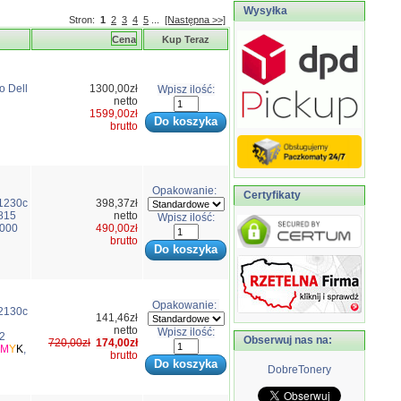
Wysyłka
Stron:
1
2
3
4
5
...
[Następna >>]
Cena
Kup Teraz
o Dell
1300,00zł
Wpisz ilość:
netto
1599,00zł
brutto
Opakowanie:
Certyfikaty
1230c
398,37zł
815
netto
Wpisz ilość:
1000
490,00zł
brutto
Opakowanie:
2130c
141,46zł
netto
Wpisz ilość:
2
Obserwuj nas na:
720,00zł
174,00zł
M
Y
K
,
brutto
DobreTonery