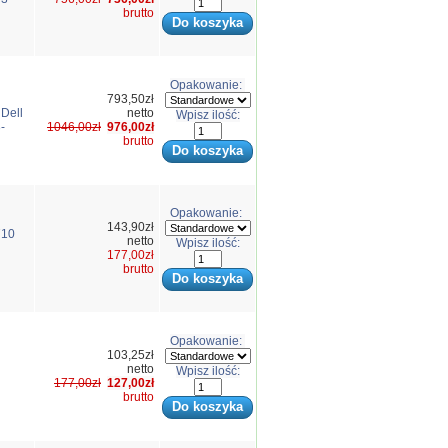
brutto
Opakowanie:
793,50zł
Dell
netto
Wpisz ilość:
-
1046,00zł
976,00zł
brutto
Opakowanie:
143,90zł
710
netto
Wpisz ilość:
177,00zł
brutto
Opakowanie:
103,25zł
netto
Wpisz ilość:
177,00zł
127,00zł
brutto