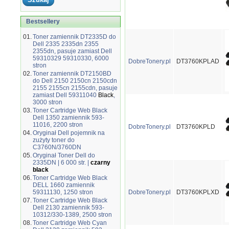
Bestsellery
01.
Toner zamiennik DT2335D do
Dell 2335 2335dn 2355
2355dn, pasuje zamiast Dell
59310329 59310330, 6000
DobreTonery.pl
DT3760KPLAD
stron
02.
Toner zamiennik DT2150BD
do Dell 2150 2150cn 2150cdn
2155 2155cn 2155cdn, pasuje
zamiast Dell 59311040
Black
,
3000 stron
03.
Toner Cartridge Web Black
Dell 1350 zamiennik 593-
11016, 2200 stron
DobreTonery.pl
DT3760KPLD
04.
Oryginał Dell pojemnik na
zużyty toner do
C3760N/3760DN
05.
Oryginał Toner Dell do
2335DN | 6 000 str. |
czarny
black
06.
Toner Cartridge Web Black
DELL 1660 zamiennik
59311130, 1250 stron
DobreTonery.pl
DT3760KPLXD
07.
Toner Cartridge Web Black
Dell 2130 zamiennik 593-
10312/330-1389, 2500 stron
08.
Toner Cartridge Web Cyan