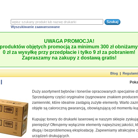
Wyszukiwanie zaawansowane
UWAGA PROMOCJA!
produktów objętych promocją za minimum 300 zł obniżamy 
0 zł za wysyłkę przy przedpłacie i tylko 9 zł za pobraniem!
Zapraszamy na zakupy z dostawą gratis!
Blog
|
Regulam
l
Poka
Duży asortyment bębnów i tonerów opracowanych specjalnie dla
Sprzedajemy części oryginalne (sygnowane znakiem producenta 
zamienniki, które idealnie zastąpią zużyte elementy. Warto zaz
objęte są całoroczną gwarancją, obowiązującą od momentu ku
Kupując tonery do drukarki laserowej w naszym sklepie zysk
pieniędzy! Oferujemy wyłącznie elementy najwyższej jakości,
długą i bezproblemową eksploatację. Zapewniamy atrakcyjne 
urządzeń drukujących.