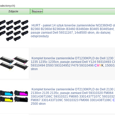
alezionych)
Zdjęcie
Nazwa+
HURT - pakiet 14 sztuk tonerów zamienników NO2360HD d
B2360 B2360d B2360dn B3460 B3460dn B3465 B3465dnf,
pasuje zamiast Dell 59311167, 14x8500 stron, do dalszej
odsprzedaży
Komplet tonerów zamienników DT1230KPLD do Dell 1230 
1235 1235c 1235cn, pasuje zamiast Dell Y124 59310493 C
59310494 D593 593104952 F479 59310496
C
M
Y
K
, 1500/
stron
Komplet tonerów zamienników DT2130KPLD do Dell 2130 
2130cn 2135 2135c, pasuje zamiast Dell 59310320 FM064
3301436T106C 59310321 FM065 3301437T107C 5931032
FM067 3301433T109C 59310323 FM066 3301438T108C
C
2500 stron