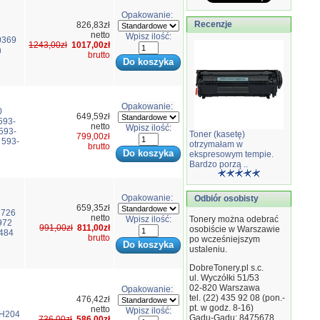
Opakowanie:
Recenzje
826,83zł
netto
Wpisz ilość:
0369
1243,00zł
1017,00zł
n
brutto
Opakowanie:
0
649,59zł
593-
netto
Wpisz ilość:
593-
Toner (kasetę)
799,00zł
593-
otrzymałam w
brutto
ekspresowym tempie.
Bardzo porzą ..
Opakowanie:
Odbiór osobisty
659,35zł
5726
netto
Wpisz ilość:
Tonery można odebrać
972
991,00zł
811,00zł
osobiście w Warszawie
484
brutto
po wcześniejszym
ustaleniu.
DobreTonery.pl s.c.
ul. Wyczółki 51/53
02-820
Warszawa
Opakowanie:
tel. (22) 435 92 08 (pon.-
476,42zł
pt. w godz. 8-16)
netto
Wpisz ilość:
TH204
Gadu-Gadu: 8475678
736,00zł
586,00zł