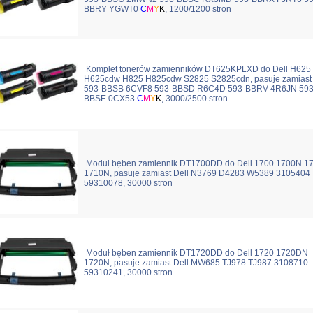
BBRY YGWT0
C
M
Y
K
, 1200/1200 stron
Komplet tonerów zamienników DT625KPLXD do Dell H625
H625cdw H825 H825cdw S2825 S2825cdn, pasuje zamiast 
593-BBSB 6CVF8 593-BBSD R6C4D 593-BBRV 4R6JN 593
BBSE 0CX53
C
M
Y
K
, 3000/2500 stron
Moduł bęben zamiennik DT1700DD do Dell 1700 1700N 1
1710N, pasuje zamiast Dell N3769 D4283 W5389 3105404
59310078, 30000 stron
Moduł bęben zamiennik DT1720DD do Dell 1720 1720DN
1720N, pasuje zamiast Dell MW685 TJ978 TJ987 3108710
59310241, 30000 stron