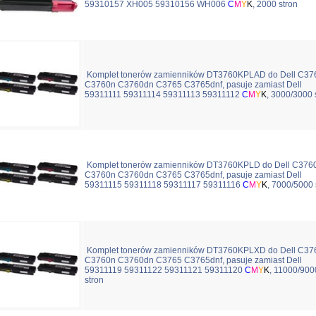
59310157 XH005 59310156 WH006
C
M
Y
K
, 2000 stron
Komplet tonerów zamienników DT3760KPLAD do Dell C37
C3760n C3760dn C3765 C3765dnf, pasuje zamiast Dell
59311111 59311114 59311113 59311112
C
M
Y
K
, 3000/3000 
Komplet tonerów zamienników DT3760KPLD do Dell C376
C3760n C3760dn C3765 C3765dnf, pasuje zamiast Dell
59311115 59311118 59311117 59311116
C
M
Y
K
, 7000/5000 
Komplet tonerów zamienników DT3760KPLXD do Dell C37
C3760n C3760dn C3765 C3765dnf, pasuje zamiast Dell
59311119 59311122 59311121 59311120
C
M
Y
K
, 11000/900
stron