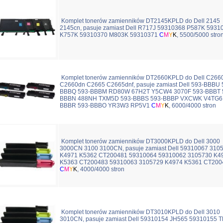
Komplet tonerów zamienników DT2145KPLD do Dell 2145
2145cn, pasuje zamiast Dell R717J 59310368 P587K 5931
K757K 59310370 M803K 59310371
C
M
Y
K
, 5500/5000 stro
Komplet tonerów zamienników DT2660KPLD do Dell C266
C2660dn C2665 C2665dnf, pasuje zamiast Dell 593-BBBU 
BBBQ 593-BBBM RD80W 67H2T Y5CW4 3070F 593-BBBT 
BBBN 488NH TXM5D 593-BBBS 593-BBBP VXCWK V4TG6 
BBBR 593-BBBO YR3W3 RP5V1
C
M
Y
K
, 6000/4000 stron
Komplet tonerów zamienników DT3000KPLD do Dell 3000
3000CN 3100 3100CN, pasuje zamiast Dell 59310067 310
K4971 K5362 CT200481 59310064 59310062 3105730 K4
K5363 CT200483 59310063 3105729 K4974 K5361 CT200
C
M
Y
K
, 4000/4000 stron
Komplet tonerów zamienników DT3010KPLD do Dell 3010
3010CN, pasuje zamiast Dell 59310154 JH565 59310155 