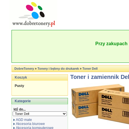
Przy zakupach 
DobreTonery
»
Tonery i bębny do drukarek
»
Toner Dell
Toner i zamiennik Del
Koszyk
Pusty
Kategorie
Idź do...
AGD małe
Akcesoria biurowe
Akcesoria komputerowe