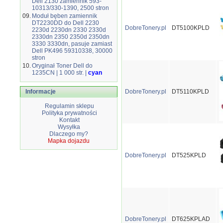
Dell 2130 zamiennik 593-
10313/330-1390, 2500 stron
09.
Moduł bęben zamiennik
DT2230DD do Dell 2230
DobreTonery.pl
DT5100KPLD
2230d 2230dn 2330 2330d
2330dn 2350 2350d 2350dn
3330 3330dn, pasuje zamiast
Dell PK496 59310338, 30000
stron
10.
Oryginał Toner Dell do
1235CN | 1 000 str. |
cyan
Informacje
DobreTonery.pl
DT5110KPLD
Regulamin sklepu
Polityka prywatności
Kontakt
Wysyłka
Dlaczego my?
Mapka dojazdu
DobreTonery.pl
DT525KPLD
DobreTonery.pl
DT625KPLAD