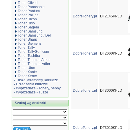
Toner Olivetti
Toner Panasonic
Toner Pantum
Toner Philips
DobreTonery.pl
DT2145KPLD
Toner Ricoh
Toner Riso
Toner Sagem
Toner Samsung
Toner Samsung / Dell
Toner Sharp
Toner Siemens
Toner Tally
Toner TallyGenicom
DobreTonery.pl
DT2660KPLD
Toner Toshiba
Toner Triumph Adler
Toner Triumph-Adler
Toner Utax
Toner Xante
Toner Xerox
Tusze, atramenty, kartridże
Urządzenia biurowe
Wyprzedaże - Tonery, bębny
DobreTonery.pl
DT3000KPLD
Wyprzedaże - Tusze
Szukaj wg drukarki
DobreTonery.pl
DT3010KPLD