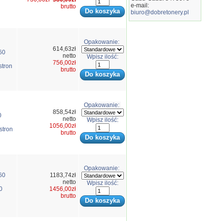
e-mail:
brutto
biuro@dobretonery.pl
Opakowanie:
614,63zł
60
netto
Wpisz ilość:
756,00zł
stron
brutto
Opakowanie:
858,54zł
0
netto
Wpisz ilość:
1056,00zł
stron
brutto
Opakowanie:
60
1183,74zł
netto
Wpisz ilość:
0
1456,00zł
brutto