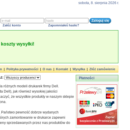
sobota, 8. sierpnia 2026 r.
Załóż konto
Zapomniałeś hasło?
koszty wysyłki!
in
|
Polityka prywatności
|
O nas
|
Kontakt
|
Wysyłka
|
Złóż zamówienie
ż:
Płatności
 różnych modeli drukarek firmy Dell.
Dell), jak również wysokiej jakości
naczyć, że wszystkie produkty w naszym sklepie
pna.
ują Państwo pewność dobrze wydanych
 których zamontowanie w drukarce zapewni
ceny sprzedawanych przez nas produktów do