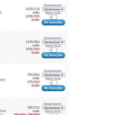
Opakowanie:
1029,27zł
9
netto
Wpisz ilość:
1266,00zł
brutto
Opakowanie:
1330,08zł
netto
Wpisz ilość:
1636,00zł
brutto
Opakowanie:
305,69zł
netto
Wpisz ilość:
5WFX
376,00zł
brutto
Opakowanie:
598,37zł
Dell
netto
Wpisz ilość:
3-
756,00zł
736,00zł