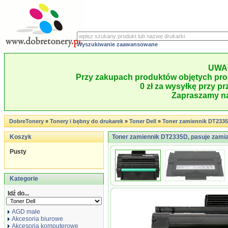
Wyszukiwanie zaawansowane
UWA
Przy zakupach produktów objętych pro
0 zł za wysyłkę przy pr
Zapraszamy na
DobreTonery
»
Tonery i bębny do drukarek
»
Toner Dell
»
Toner zamiennik DT233
Koszyk
Toner zamiennik DT2335D, pasuje zamia
Pusty
Kategorie
Idź do...
AGD małe
Akcesoria biurowe
Akcesoria komputerowe