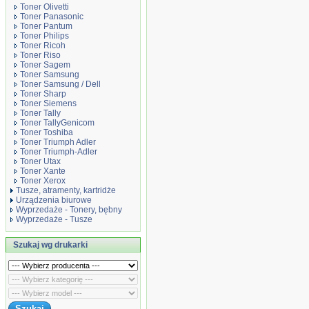
Toner Olivetti
Toner Panasonic
Toner Pantum
Toner Philips
Toner Ricoh
Toner Riso
Toner Sagem
Toner Samsung
Toner Samsung / Dell
Toner Sharp
Toner Siemens
Toner Tally
Toner TallyGenicom
Toner Toshiba
Toner Triumph Adler
Toner Triumph-Adler
Toner Utax
Toner Xante
Toner Xerox
Tusze, atramenty, kartridże
Urządzenia biurowe
Wyprzedaże - Tonery, bębny
Wyprzedaże - Tusze
Szukaj wg drukarki