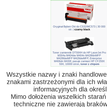
Oryginał Bęben Oki do C532/MC573 | 30 000
str. |
czarny black
Toner zamiennik DT59XH do HP LaserJet Pro
M304a M404dw M404n M428fdnMFP
M428fdwMFP M428dwMFP, Enterprise
M406dn M430f, pasuje zamiast HP CF259X
59X, 10000 stron,
toner z chipem
Wszystkie nazwy i znaki handlowe 
znakami zastrzeżonymi dla ich właś
informacyjnych dla okreś
Mimo dołożenia wszelkich starań
techniczne nie zawierają braków