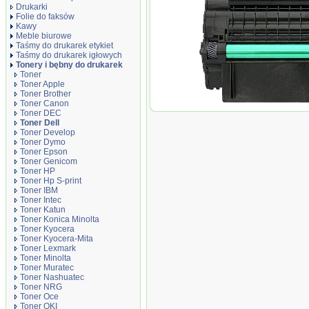
Drukarki
Folie do faksów
Kawy
Meble biurowe
Taśmy do drukarek etykiet
Taśmy do drukarek igłowych
Tonery i bębny do drukarek
Toner
Toner Apple
Toner Brother
Toner Canon
Toner zamiennik DT2335D
Toner DEC
Toner Dell
Toner Develop
Toner Dymo
Toner Epson
Toner Genicom
Toner HP
Toner Hp S-print
Toner IBM
Toner Intec
Toner Katun
Toner Konica Minolta
Toner Kyocera
Toner Kyocera-Mita
Toner Lexmark
Toner Minolta
Toner Muratec
Toner Nashuatec
Toner NRG
Toner Oce
Toner OKI