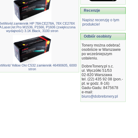
Recenzje
Napisz recenzję o tym
JetWorld zamiennik HP 78A CE278A, 78X CE278X
produkcie!
 LaserJet Pro M1536, P1566, P1606 (zwiększona
wydajność) 3.1K Black, 3100 stron
Odbiór osobisty
Tonery można odebrać
osobiście w Warszawie
po wcześniejszym
ustaleniu.
etWorld Yellow Oki C532 zamiennik 46490605, 6000
DobreTonery.pl s.c.
stron
ul. Wyczółki 51/53
02-820
Warszawa
tel. (22) 435 92 08 (pon.-
pt. w godz. 8-16)
Gadu-Gadu: 8475678
e-mail:
biuro@dobretonery.pl