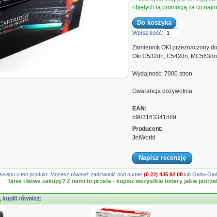
objętych tą promocją za co najmn
Wpisz ilość:
Zamiennik OKI przeznaczony do
Oki C532dn, C542dn, MC563d
Wydajność: 7000 stron
ck Oki C532 zamiennik
on
Gwarancja dożywotnia
EAN:
5903163341889
Producent:
JetWorld
Napisz recenzję
gę sklepu o ten produkt. Możesz również zadzwonić pod numer
(0 22) 435 92 08
lub Gadu-Gadu
Tanie i łatwe zakupy? Z nami to proste - kupisz wszystkie tonery jakie potrze
, kupili również: