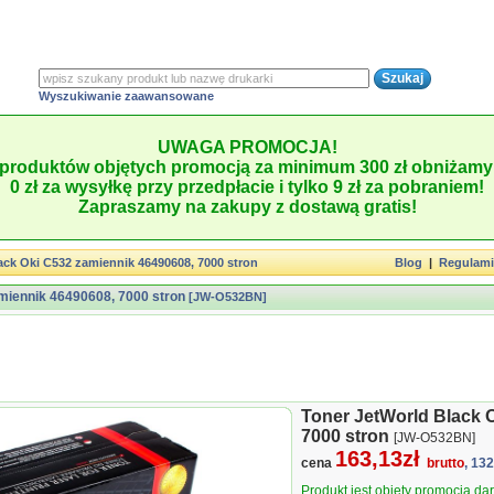
Wyszukiwanie zaawansowane
UWAGA PROMOCJA!
produktów objętych promocją za minimum 300 zł obniżamy 
0 zł za wysyłkę przy przedpłacie i tylko 9 zł za pobraniem!
Zapraszamy na zakupy z dostawą gratis!
ack Oki C532 zamiennik 46490608, 7000 stron
Blog
|
Regulam
miennik 46490608, 7000 stron
[JW-O532BN]
Toner JetWorld Black 
7000 stron
[JW-O532BN]
163,13zł
cena
brutto
, 13
Produkt jest objęty promocją d