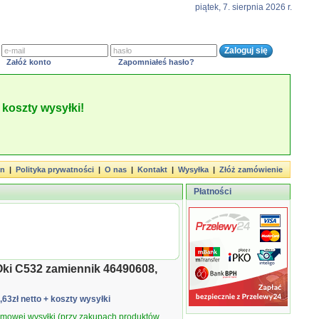
piątek, 7. sierpnia 2026 r.
Załóż konto
Zapomniałeś hasło?
koszty wysyłki!
in
|
Polityka prywatności
|
O nas
|
Kontakt
|
Wysyłka
|
Złóż zamówienie
Płatności
Oki C532 zamiennik 46490608,
2,63zł netto
+ koszty wysyłki
armowej wysyłki (przy zakupach produktów