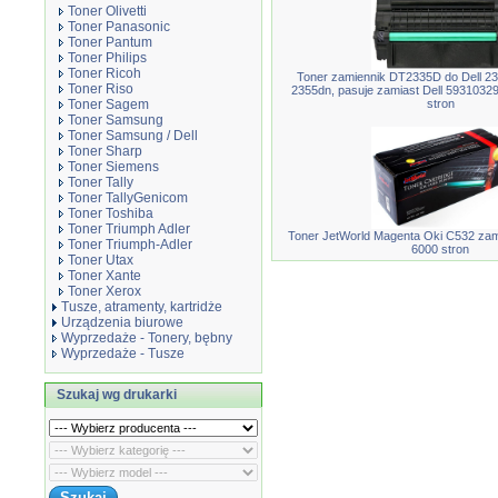
Toner Olivetti
Toner Panasonic
Toner Pantum
Toner Philips
Toner Ricoh
Toner zamiennik DT2335D do Dell 2
Toner Riso
2355dn, pasuje zamiast Dell 5931032
Toner Sagem
stron
Toner Samsung
Toner Samsung / Dell
Toner Sharp
Toner Siemens
Toner Tally
Toner TallyGenicom
Toner Toshiba
Toner Triumph Adler
Toner JetWorld Magenta Oki C532 zam
Toner Triumph-Adler
6000 stron
Toner Utax
Toner Xante
Toner Xerox
Tusze, atramenty, kartridże
Urządzenia biurowe
Wyprzedaże - Tonery, bębny
Wyprzedaże - Tusze
Szukaj wg drukarki