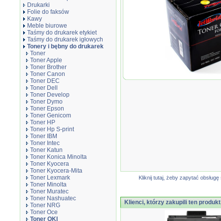
Drukarki
Folie do faksów
Kawy
Meble biurowe
Taśmy do drukarek etykiet
Taśmy do drukarek igłowych
Tonery i bębny do drukarek
Toner
Toner Apple
Toner Brother
Toner Canon
Toner JetWorld Bla
Toner DEC
46490608, 7000 str
Toner Dell
Toner Develop
Toner Dymo
Toner Epson
Toner Genicom
Toner HP
Toner Hp S-print
Toner IBM
Toner Intec
Toner Katun
Toner Konica Minolta
Toner Kyocera
Toner Kyocera-Mita
Toner Lexmark
Kliknij tutaj, żeby zapytać obsłu
Toner Minolta
Toner Muratec
Toner Nashuatec
Klienci, którzy zakupili ten produkt
Toner NRG
Toner Oce
Toner OKI