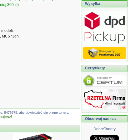
Wysyłka
iej 300 zł).
 modeli:
n, MC573dn
Certyfikaty
: 8475678, aby dowiedzieć się o inne tonery.
bujesz!
Obserwuj nas na:
DobreTonery