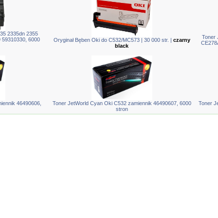
335 2335dn 2355
Toner 
9 59310330, 6000
Oryginał Bęben Oki do C532/MC573 | 30 000 str. |
czarny
CE278A
black
iennik 46490606,
Toner JetWorld Cyan Oki C532 zamiennik 46490607, 6000
Toner J
stron