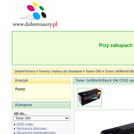
Przy zakupach 
DobreTonery
»
Tonery i bębny do drukarek
»
Toner OKI
»
Toner JetWorld Bl
Koszyk
Toner JetWorld Black Oki C532 za
Pusty
Kategorie
Idź do...
AGD małe
Akcesoria biurowe
Akcesoria komputerowe