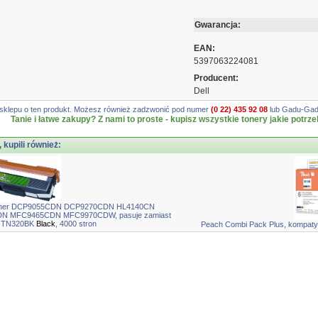
Gwarancja:
EAN:
5397063224081
Producent:
Dell
gę sklepu o ten produkt. Możesz również zadzwonić pod numer
(0 22) 435 92 08
lub Gadu-Gadu
Tanie i łatwe zakupy? Z nami to proste - kupisz wszystkie tonery jakie potrze
, kupili również:
rother DCP9055CDN DCP9270CDN HL4140CN
 MFC9465CDN MFC9970CDW, pasuje zamiast
K TN320BK
Black
, 4000 stron
Peach Combi Pack Plus, kompatyb