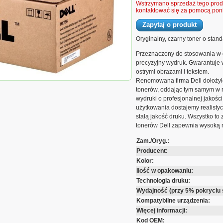
Wstrzymano sprzedaż tego produ
kontaktować się za pomocą poni
Zapytaj o produkt
Oryginalny, czarny toner o stan
Przeznaczony do stosowania w 
precyzyjny wydruk. Gwarantuje
ostrymi obrazami i tekstem.
Renomowana firma Dell dołożyła
 | 6 000 str. | czarny black
tonerów, oddając tym samym w r
wydruki o profesjonalnej jakości
użytkowania dostajemy realistyc
stałą jakość druku. Wszystko to
tonerów Dell zapewnia wysoką 
Zam./Oryg.:
Producent:
Kolor:
Ilość w opakowaniu:
Technologia druku:
Wydajność (przy 5% pokryciu 
Kompatybilne urządzenia:
Więcej informacji:
Kod OEM: