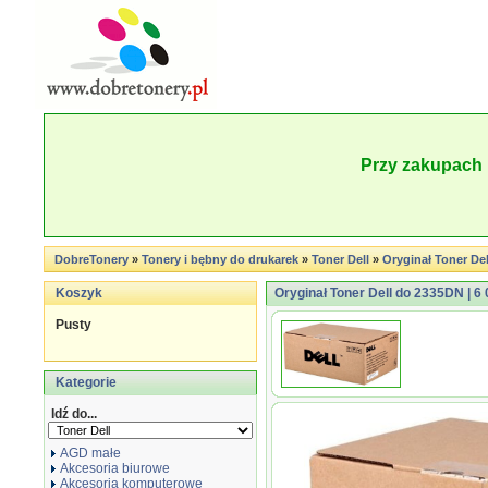
Przy zakupach 
DobreTonery
»
Tonery i bębny do drukarek
»
Toner Dell
»
Oryginał Toner Dell
Koszyk
Oryginał Toner Dell do 2335DN | 6 0
Pusty
Kategorie
Idź do...
AGD małe
Akcesoria biurowe
Akcesoria komputerowe