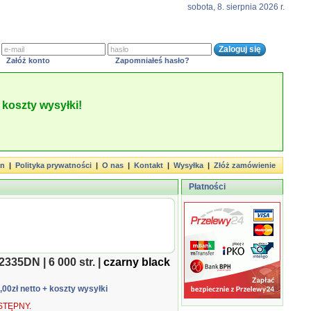
sobota, 8. sierpnia 2026 r.
Załóż konto
Zapomniałeś hasło?
koszty wysyłki!
in
|
Polityka prywatności
|
O nas
|
Kontakt
|
Wysyłka
|
Złóż zamówienie
Płatności
335DN | 6 000 str. |
czarny black
6,00zł netto
+ koszty wysyłki
TĘPNY.