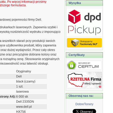
ktu. Po więcej informacji prosimy
Wysyłka
ższego formularza.
dardowej pojemności firmy Dell.
drukarkach laserowych. Zapewnia szybki i
 wysoką rozdzielczość wydruku z imponująco
 wszelkich starań przy produkcji swoich
ęce użytkownika produkt, który zapewnia
 oraz dużej wydajności. Przez cały okres
zne oraz precyzyjnie dobrane kolory oraz
Certyfikaty
 za rozsądną cenę. Stosowanie oryginalnych
niezawodność oraz łatwość obsługi.
Oryginalny
Dell
black (czarny)
1 szt.
laserowa
Obserwuj nas na:
strony A4):
6 000 str.
Dell 2335DN
DobreTonery
www.dell.pl
HX756