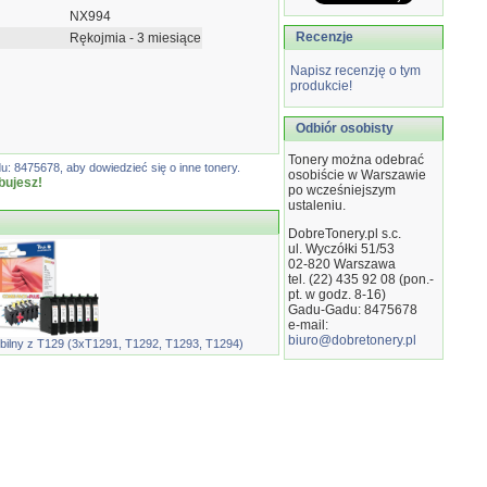
NX994
Recenzje
Rękojmia - 3 miesiące
Napisz recenzję o tym
produkcie!
Odbiór osobisty
Tonery można odebrać
: 8475678, aby dowiedzieć się o inne tonery.
osobiście w Warszawie
bujesz!
po wcześniejszym
ustaleniu.
DobreTonery.pl s.c.
ul. Wyczółki 51/53
02-820
Warszawa
tel. (22) 435 92 08 (pon.-
pt. w godz. 8-16)
Gadu-Gadu: 8475678
e-mail:
biuro@dobretonery.pl
ilny z T129 (3xT1291, T1292, T1293, T1294)