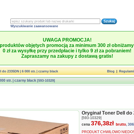
Wyszukiwanie zaawansowane
UWAGA PROMOCJA!
produktów objętych promocją za minimum 300 zł obniżamy 
0 zł za wysyłkę przy przedpłacie i tylko 9 zł za pobraniem!
Zapraszamy na zakupy z dostawą gratis!
 do 2335DN | 6 000 str. | czarny black
Blog
|
Regulam
00 str. | czarny black
[593-10329]
Oryginał Toner Dell do 2
[593-10329]
376,38zł
cena
brutto
, 30
PRODUKT CHWILOWO NIEDOS