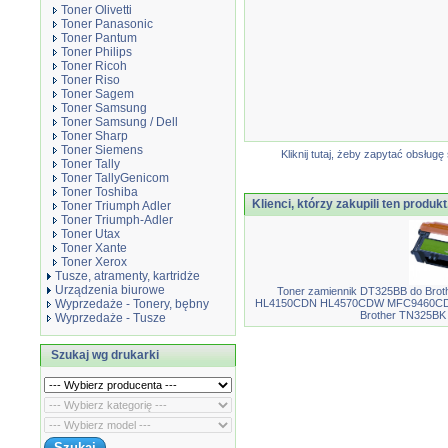
Toner Olivetti
Toner Panasonic
Toner Pantum
Toner Philips
Toner Ricoh
Toner Riso
Toner Sagem
Toner Samsung
Toner Samsung / Dell
Toner Sharp
Toner Siemens
Kliknij tutaj, żeby zapytać obsłu
Toner Tally
Toner TallyGenicom
Toner Toshiba
Klienci, którzy zakupili ten produkt
Toner Triumph Adler
Toner Triumph-Adler
Toner Utax
Toner Xante
Toner Xerox
Tusze, atramenty, kartridże
Urządzenia biurowe
Toner zamiennik DT325BB do B
Wyprzedaże - Tonery, bębny
HL4150CDN HL4570CDW MFC9460CDN
Brother TN325B
Wyprzedaże - Tusze
Szukaj wg drukarki