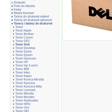
Drukarki
Folie do faksów
Kawy
Meble biurowe
Taśmy do drukarek etykiet
Taśmy do drukarek igłowych
Tonery i bębny do drukarek
Toner
Toner Apple
Toner Brother
Toner Canon
Oryginał Toner Dell do 2335DN
Toner DEC
Toner Dell
Toner Develop
Toner Dymo
Toner Epson
Toner Genicom
Toner HP
Toner Hp S-print
Toner IBM
Toner Intec
Toner Katun
Toner Konica Minolta
Toner Kyocera
Toner Kyocera-Mita
Toner Lexmark
Toner Minolta
Toner Muratec
Toner Nashuatec
Toner NRG
Toner Oce
Toner OKI