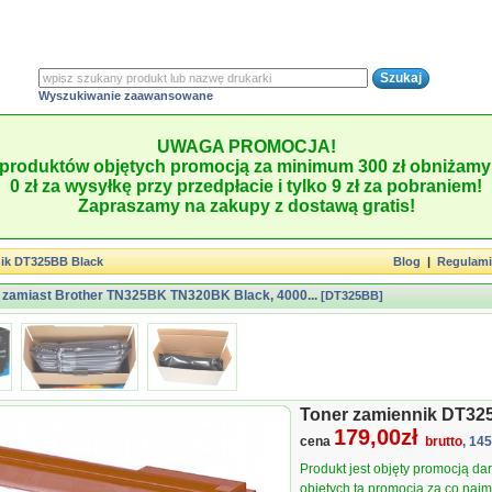
Wyszukiwanie zaawansowane
UWAGA PROMOCJA!
produktów objętych promocją za minimum 300 zł obniżamy 
0 zł za wysyłkę przy przedpłacie i tylko 9 zł za pobraniem!
Zapraszamy na zakupy z dostawą gratis!
ik DT325BB Black
Blog
|
Regulam
 zamiast Brother TN325BK TN320BK Black, 4000...
[DT325BB]
Toner zamiennik DT3
179,00zł
cena
brutto
, 14
Produkt jest objęty promocją d
objętych tą promocją za co najmn