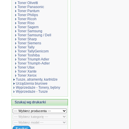
Toner Olivetti
Toner Panasonic
Toner Pantum
Toner Philips
Toner Ricoh
Toner Riso
Toner Sagem
Toner Samsung
Toner Samsung / Dell
Toner Sharp
Toner Siemens
Toner Tally
Toner TallyGenicom
Toner Toshiba
Toner Triumph Adler
Toner Triumph-Adler
Toner Utax
Toner Xante
Toner Xerox
Tusze, atramenty, kartridże
Urządzenia biurowe
Wyprzedaże - Tonery, bębny
Wyprzedaże - Tusze
Szukaj wg drukarki