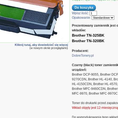
Wpisz ilość:
Opakowanie:
Prezentowany zamiennik jest 
wkładów:
Brother TN-325BK
Brother TN-320BK
ck
Kliknij tutaj, aby dowiedzieć się więcej
(w nowym oknie przeglądarki)
Producent:
DobreTonery.pl
Czarny (black) toner zamienn
urządzeń:
Brother DCP-9055, Brother DC
9270CDN, Brother HL-4140, Bro
HL-4150CDN, Brother HL-4570,
Brother MFC-9460CDN, Brother
MFC-9970, Brother MFC-9970
Toner do drukarki przed zapako
Wkład objęty jest 12-miesięczn
Do wyprodukowania tego wkład