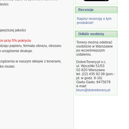
kości.
Recenzje
Napisz recenzję o tym
produkcie!
jwyższej jakości
Odbiór osobisty
on przy 5% pokryciu
Tonery można odebrać
dzaju papieru, formatu obrazu, obszaru
osobiście w Warszawie
po wcześniejszym
m urządzenie drukuje.
ustaleniu.
ządzenia w naszym sklepie z tonerami,
DobreTonery.pl s.c.
ul. Wyczółki 51/53
dni model.
02-820
Warszawa
tel. (22) 435 92 08 (pon.-
pt. w godz. 8-16)
Gadu-Gadu: 8475678
e-mail:
biuro@dobretonery.pl