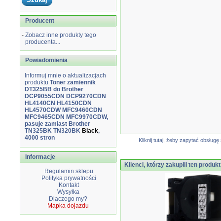
Producent
-
Zobacz inne produkty tego
producenta...
Powiadomienia
Informuj mnie o aktualizacjach
produktu
Toner zamiennik
DT325BB do Brother
DCP9055CDN DCP9270CDN
HL4140CN HL4150CDN
HL4570CDW MFC9460CDN
MFC9465CDN MFC9970CDW,
pasuje zamiast Brother
TN325BK TN320BK
Black
,
4000 stron
Kliknij tutaj, żeby zapytać obsłu
Informacje
Klienci, którzy zakupili ten produkt
Regulamin sklepu
Polityka prywatności
Kontakt
Wysyłka
Dlaczego my?
Mapka dojazdu