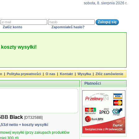
sobota, 8. sierpnia 2026 r.
Załóż konto
Zapomniałeś hasło?
koszty wysyłki!
in
|
Polityka prywatności
|
O nas
|
Kontakt
|
Wysyłka
|
Złóż zamówienie
Płatności
25BB
Black
[DT325BB]
5,53zł netto
+ koszty wysyłki
armowej wysyłki (przy zakupach produktów
iej 300 zł).