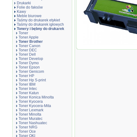
Drukarki
Folie do faksów
Kawy
Meble biurowe
Taśmy do drukarek etykiet
Taśmy do drukarek igłowych
Tonery i bębny do drukarek
Toner
Toner Apple
Toner Brother
Toner Canon
Toner zamiennik DT325BB Bla
Toner DEC
Toner Dell
Toner Develop
Toner Dymo
Toner Epson
Toner Genicom
Toner HP
Toner Hp S-print
Toner IBM
Toner Intec
Toner Katun
Toner Konica Minolta
Toner Kyocera
Toner Kyocera-Mita
Toner Lexmark
Toner Minolta
Toner Muratec
Toner Nashuatec
Toner NRG
Toner Oce
Toner OKI