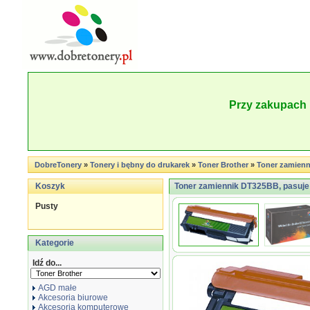
Przy zakupach 
DobreTonery
»
Tonery i bębny do drukarek
»
Toner Brother
»
Toner zamienn
Koszyk
Toner zamiennik DT325BB, pasuje
Pusty
Kategorie
Idź do...
AGD małe
Akcesoria biurowe
Akcesoria komputerowe