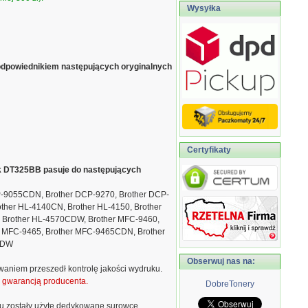
Wysyłka
odpowiednikiem następujących oryginalnych
Certyfikaty
ik DT325BB pasuje do następujących
P-9055CDN, Brother DCP-9270, Brother DCP-
ther HL-4140CN, Brother HL-4150, Brother
 Brother HL-4570CDW, Brother MFC-9460,
 MFC-9465, Brother MFC-9465CDN, Brother
CDW
Obserwuj nas na:
waniem przeszedł kontrolę jakości wydruku.
ą gwarancją producenta.
DobreTonery
u zostały użyte dedykowane surowce