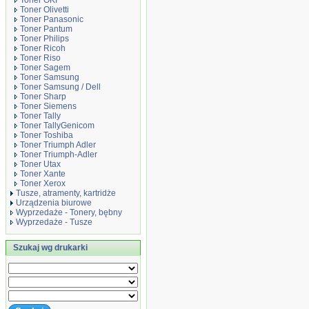
Toner OKI
Toner Olivetti
Toner Panasonic
Toner Pantum
Toner Philips
Toner Ricoh
Toner Riso
Toner Sagem
Toner Samsung
Toner Samsung / Dell
Toner Sharp
Toner Siemens
Toner Tally
Toner TallyGenicom
Toner Toshiba
Toner Triumph Adler
Toner Triumph-Adler
Toner Utax
Toner Xante
Toner Xerox
Tusze, atramenty, kartridże
Urządzenia biurowe
Wyprzedaże - Tonery, bębny
Wyprzedaże - Tusze
Szukaj wg drukarki