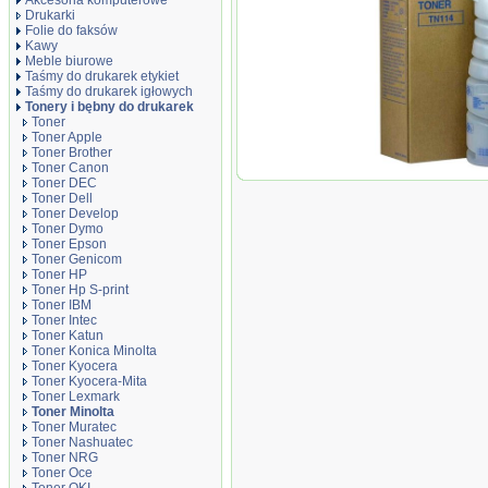
Akcesoria komputerowe
Drukarki
Folie do faksów
Kawy
Meble biurowe
Taśmy do drukarek etykiet
Taśmy do drukarek igłowych
Tonery i bębny do drukarek
Toner
Toner Apple
Toner Brother
Toner Canon
Oryginał Toner Ko
Toner DEC
152/162/183/186 
Toner Dell
Toner Develop
Toner Dymo
Toner Epson
Toner Genicom
Toner HP
Toner Hp S-print
Toner IBM
Toner Intec
Toner Katun
Toner Konica Minolta
Toner Kyocera
Toner Kyocera-Mita
Toner Lexmark
Toner Minolta
Toner Muratec
Toner Nashuatec
Toner NRG
Toner Oce