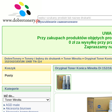
Wyszukiwanie zaawansowane
UWA
Przy zakupach produktów objętych pro
0 zł za wysyłkę przy pr
Zapraszamy na
DobreTonery
»
Tonery i bębny do drukarek
»
Toner Minolta
»
Oryginał Toner Konic
152/162/183/186 106B TN-114
Koszyk
Oryginał Toner Konica Minolta Di 152/1
Pusty
Kategorie
Idź do...
AGD małe
Akcesoria biurowe