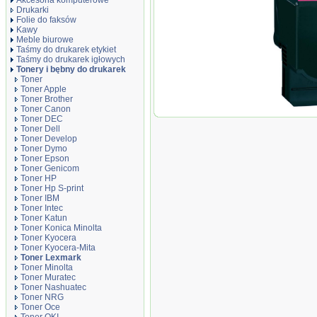
Akcesoria komputerowe
Drukarki
Folie do faksów
Kawy
Meble biurowe
Taśmy do drukarek etykiet
Taśmy do drukarek igłowych
Tonery i bębny do drukarek
Toner
Toner Apple
Toner Brother
Toner Canon
Toner zami
Toner DEC
DT540ML M
Toner Dell
Toner Develop
Toner Dymo
Toner Epson
Toner Genicom
Toner HP
Toner Hp S-print
Toner IBM
Toner Intec
Toner Katun
Toner Konica Minolta
Toner Kyocera
Toner Kyocera-Mita
Toner Lexmark
Toner Minolta
Toner Muratec
Toner Nashuatec
Toner NRG
Toner Oce