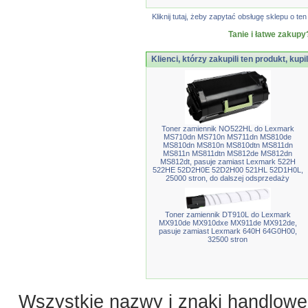
Kliknij tutaj, żeby zapytać obsługę sklepu o 
Tanie i łatwe zakupy
Klienci, którzy zakupili ten produkt, kupi
Toner zamiennik NO522HL do Lexmark
MS710dn MS710n MS711dn MS810de
MS810dn MS810n MS810dtn MS811dn
MS811n MS811dtn MS812de MS812dn
MS812dt, pasuje zamiast Lexmark 522H
522HE 52D2H0E 52D2H00 521HL 52D1H0L,
25000 stron, do dalszej odsprzedaży
Toner zamiennik DT910L do Lexmark
MX910de MX910dxe MX911de MX912de,
pasuje zamiast Lexmark 640H 64G0H00,
32500 stron
Wszystkie nazwy i znaki handlowe 