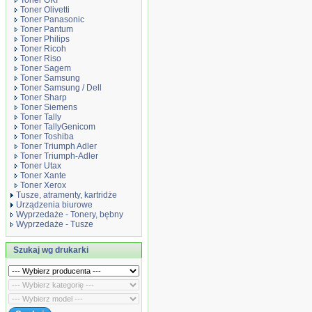
Toner OKI
Toner Olivetti
Toner Panasonic
Toner Pantum
Toner Philips
Toner Ricoh
Toner Riso
Toner Sagem
Toner Samsung
Toner Samsung / Dell
Toner Sharp
Toner Siemens
Toner Tally
Toner TallyGenicom
Toner Toshiba
Toner Triumph Adler
Toner Triumph-Adler
Toner Utax
Toner Xante
Toner Xerox
Tusze, atramenty, kartridże
Urządzenia biurowe
Wyprzedaże - Tonery, bębny
Wyprzedaże - Tusze
Szukaj wg drukarki