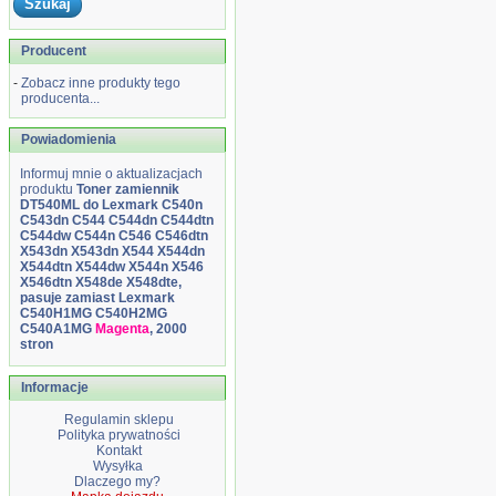
Producent
-
Zobacz inne produkty tego
producenta...
Powiadomienia
Informuj mnie o aktualizacjach
produktu
Toner zamiennik
DT540ML do Lexmark C540n
C543dn C544 C544dn C544dtn
C544dw C544n C546 C546dtn
X543dn X543dn X544 X544dn
X544dtn X544dw X544n X546
X546dtn X548de X548dte,
pasuje zamiast Lexmark
C540H1MG C540H2MG
C540A1MG
Magenta
, 2000
stron
Informacje
Regulamin sklepu
Polityka prywatności
Kontakt
Wysyłka
Dlaczego my?