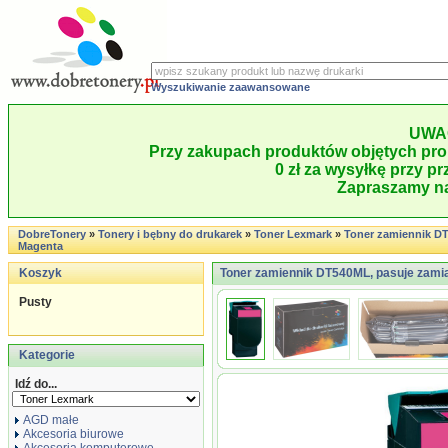
Wyszukiwanie zaawansowane
UWA
Przy zakupach produktów objętych pro
0 zł za wysyłkę przy pr
Zapraszamy na
DobreTonery
»
Tonery i bębny do drukarek
»
Toner Lexmark
»
Toner zamiennik D
Magenta
Koszyk
Toner zamiennik DT540ML, pasuje za
Pusty
Kategorie
Idź do...
AGD małe
Akcesoria biurowe