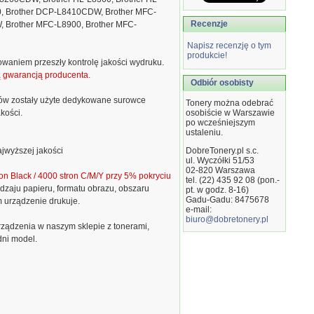
, Brother DCP-L8410CDW, Brother MFC-
Recenzje
 Brother MFC-L8900, Brother MFC-
Napisz recenzję o tym
produkcie!
owaniem przeszły kontrolę jakości wydruku.
ą gwarancją producenta.
Odbiór osobisty
ów zostały użyte dedykowane surowce
Tonery można odebrać
kości.
osobiście w Warszawie
po wcześniejszym
ustaleniu.
jwyższej jakości
DobreTonery.pl s.c.
ul. Wyczółki 51/53
02-820
Warszawa
on Black / 4000 stron C/M/Y przy 5% pokryciu
tel. (22) 435 92 08 (pon.-
dzaju papieru, formatu obrazu, obszaru
pt. w godz. 8-16)
Gadu-Gadu: 8475678
m urządzenie drukuje.
e-mail:
biuro@dobretonery.pl
ządzenia w naszym sklepie z tonerami,
dni model.