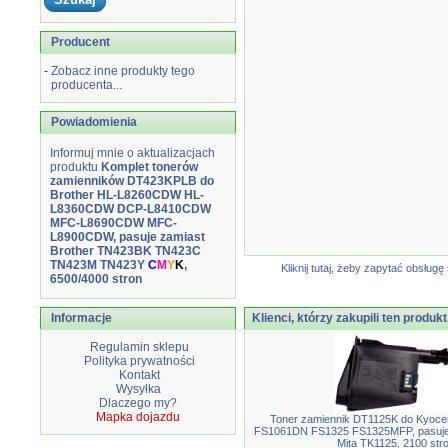
Producent
-
Zobacz inne produkty tego
producenta...
Powiadomienia
Informuj mnie o aktualizacjach
produktu
Komplet tonerów
zamienników DT423KPLB do
Brother HL-L8260CDW HL-
L8360CDW DCP-L8410CDW
MFC-L8690CDW MFC-
L8900CDW, pasuje zamiast
Brother TN423BK TN423C
TN423M TN423Y
C
M
Y
K
,
Kliknij tutaj, żeby zapytać obsłu
6500/4000 stron
Informacje
Klienci, którzy zakupili ten produkt
Regulamin sklepu
Polityka prywatności
Kontakt
Wysyłka
Dlaczego my?
Mapka dojazdu
Toner zamiennik DT1125K do Kyoce
FS1061DN FS1325 FS1325MFP, pasuje 
Mita TK1125, 2100 str