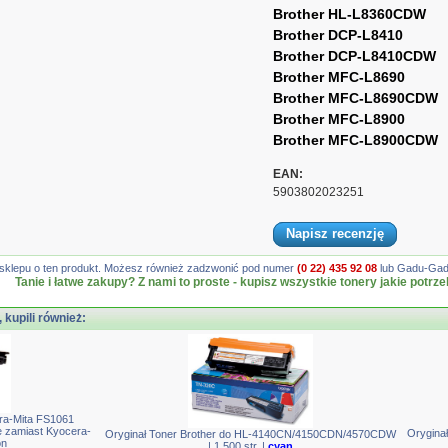
Brother HL-L8360CDW
Brother DCP-L8410
Brother DCP-L8410CDW
Brother MFC-L8690
Brother MFC-L8690CDW
Brother MFC-L8900
Brother MFC-L8900CDW
EAN:
5903802023251
Napisz recenzję
gę sklepu o ten produkt. Możesz również zadzwonić pod numer
(0 22) 435 92 08
lub Gadu-Gadu
Tanie i łatwe zakupy? Z nami to proste - kupisz wszystkie tonery jakie potrze
, kupili również:
ra-Mita FS1061
zamiast Kyocera-
Orygina
Oryginał Toner Brother do HL-4140CN/4150CDN/4570CDW
on
| 1 500 str. |
cyan