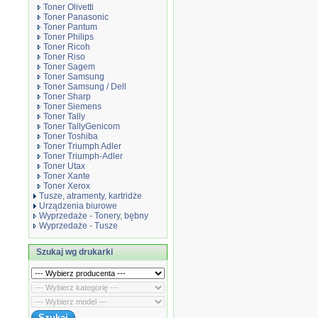
Toner Olivetti
Toner Panasonic
Toner Pantum
Toner Philips
Toner Ricoh
Toner Riso
Toner Sagem
Toner Samsung
Toner Samsung / Dell
Toner Sharp
Toner Siemens
Toner Tally
Toner TallyGenicom
Toner Toshiba
Toner Triumph Adler
Toner Triumph-Adler
Toner Utax
Toner Xante
Toner Xerox
Tusze, atramenty, kartridże
Urządzenia biurowe
Wyprzedaże - Tonery, bębny
Wyprzedaże - Tusze
Szukaj wg drukarki