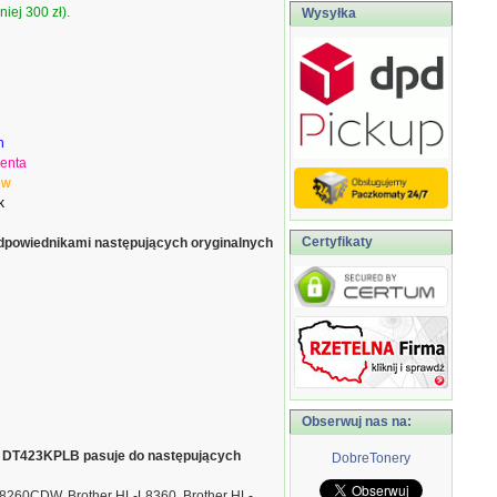
iej 300 zł).
Wysyłka
n
enta
ow
k
Certyfikaty
dpowiednikami następujących oryginalnych
Obserwuj nas na:
 DT423KPLB pasuje do następujących
DobreTonery
L8260CDW, Brother HL-L8360, Brother HL-