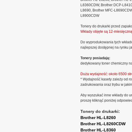
L8360CDW, Brother DCP-L8410
L8690, Brother MFC-L8690CDW,
L8900CDW
Tonery do drukarki przed zapak
Wkłady objęte są 12-miesięczn
Do wyprodukowania tych wkład
najlepszej dostępnej na rynku ja
Tonery posiadają:
dedykowany toner chemiczny na
Duża wydajność: około 6500 str
* Wydajność kasety zależy od ro
zadrukowania oraz trybu w jaki
Aby wyszukać inne wkłady do ur
proszę kliknąć poniżej odpowie
Tonery do drukarki:
Brother HL-L8260
Brother HL-L8260CDW
Brother HL-L8360