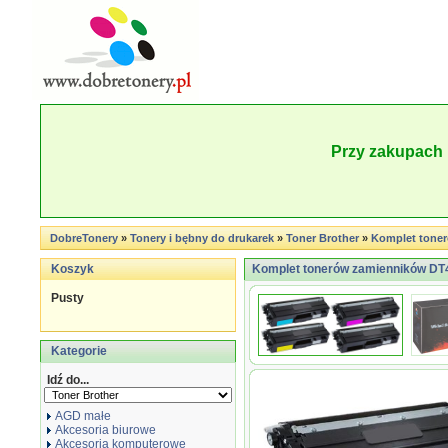
Przy zakupach 
DobreTonery
»
Tonery i bębny do drukarek
»
Toner Brother
»
Komplet tone
Koszyk
Komplet tonerów zamienników DT
Pusty
Kategorie
Idź do...
AGD małe
Akcesoria biurowe
Akcesoria komputerowe