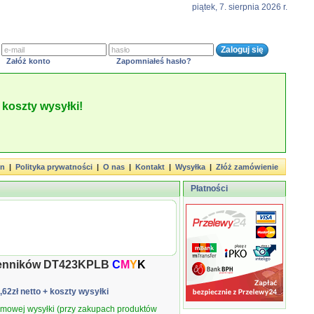
piątek, 7. sierpnia 2026 r.
Załóż konto
Zapomniałeś hasło?
koszty wysyłki!
in
|
Polityka prywatności
|
O nas
|
Kontakt
|
Wysyłka
|
Złóż zamówienie
Płatności
ienników DT423KPLB
C
M
Y
K
8,62zł netto
+ koszty wysyłki
armowej wysyłki (przy zakupach produktów