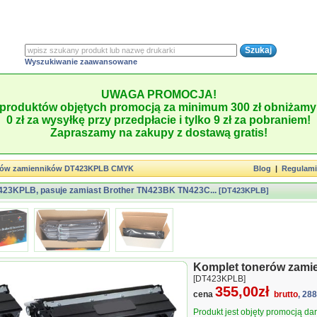
Wyszukiwanie zaawansowane
UWAGA PROMOCJA!
produktów objętych promocją za minimum 300 zł obniżamy 
0 zł za wysyłkę przy przedpłacie i tylko 9 zł za pobraniem!
Zapraszamy na zakupy z dostawą gratis!
rów zamienników DT423KPLB CMYK
Blog
|
Regulam
423KPLB, pasuje zamiast Brother TN423BK TN423C...
[DT423KPLB]
Komplet tonerów zam
[DT423KPLB]
355,00zł
cena
brutto
, 28
Produkt jest objęty promocją d