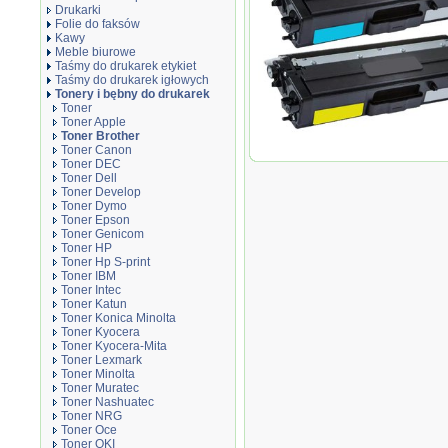
Drukarki
Folie do faksów
Kawy
Meble biurowe
Taśmy do drukarek etykiet
Taśmy do drukarek igłowych
Tonery i bębny do drukarek
Toner
Toner Apple
Toner Brother
Komplet tonerów zamienników
Toner Canon
Toner DEC
Toner Dell
Toner Develop
Toner Dymo
Toner Epson
Toner Genicom
Toner HP
Toner Hp S-print
Toner IBM
Toner Intec
Toner Katun
Toner Konica Minolta
Toner Kyocera
Toner Kyocera-Mita
Toner Lexmark
Toner Minolta
Toner Muratec
Toner Nashuatec
Toner NRG
Toner Oce
Toner OKI