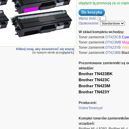
objętych tą promocją za co najmn
Wpisz ilość:
Opakowanie:
W skład kompletu wchodzą:
Toner zamiennik
DT423CB
Cya
 DT423KPLB CMYK
Toner zamiennik
DT423MB
Mag
Toner zamiennik
DT423YB
Yell
Kliknij tutaj, aby dowiedzieć się więcej
(w nowym oknie przeglądarki)
Toner zamiennik
DT423BB
Blac
Prezentowane zamienniki są o
wkładów:
Brother TN423BK
Brother TN423C
Brother TN423M
Brother TN423Y
Producent:
DobreTonery.pl
Komplet tonerów zamienników
urządzeń:
Brother HL-L8260, Brother HL-