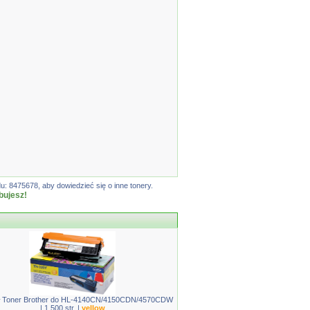
: 8475678, aby dowiedzieć się o inne tonery.
bujesz!
ł Toner Brother do HL-4140CN/4150CDN/4570CDW
| 1 500 str. |
yellow