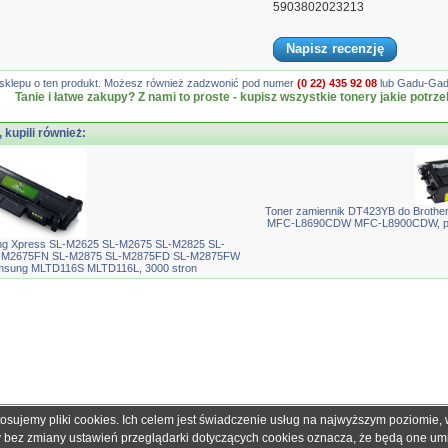
5903802023213
Napisz recenzję
gę sklepu o ten produkt. Możesz również zadzwonić pod numer
(0 22) 435 92 08
lub Gadu-Gadu
Tanie i łatwe zakupy? Z nami to proste - kupisz wszystkie tonery jakie potrze
, kupili również:
Toner zamiennik DT423YB do Bro
MFC-L8690CDW MFC-L8900CDW, pas
ng Xpress SL-M2625 SL-M2675 SL-M2825 SL-
-M2675FN SL-M2875 SL-M2875FD SL-M2875FW
amsung MLTD116S MLTD116L, 3000 stron
tosujemy pliki cookies. Ich celem jest świadczenie usług na najwyższym poziomie
obretonery.pl są znakami zastrzeżonymi dla ich właścicieli i zostały użyte wyłącznie w cela
ny bez zmiany ustawień przeglądarki dotyczących cookies oznacza, że będą one u
 gwarantujemy, że publikowane dane techniczne nie zawierają braków lub błędów, które je