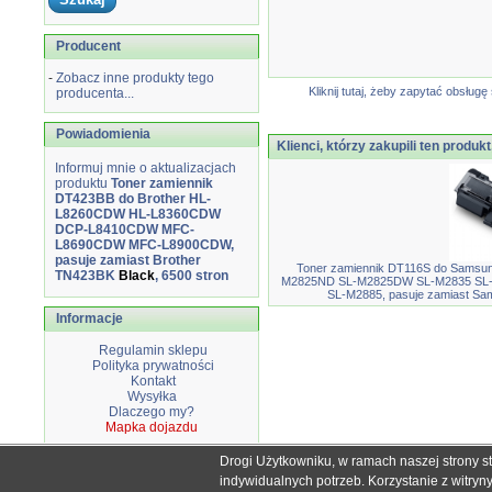
Producent
-
Zobacz inne produkty tego
Kliknij tutaj, żeby zapytać obsłu
producenta...
Powiadomienia
Klienci, którzy zakupili ten produkt
Informuj mnie o aktualizacjach
produktu
Toner zamiennik
DT423BB do Brother HL-
L8260CDW HL-L8360CDW
DCP-L8410CDW MFC-
L8690CDW MFC-L8900CDW,
pasuje zamiast Brother
Toner zamiennik DT116S do Samsu
TN423BK
Black
, 6500 stron
M2825ND SL-M2825DW SL-M2835 SL
SL-M2885, pasuje zamiast S
Informacje
Regulamin sklepu
Polityka prywatności
Kontakt
Wysyłka
Dlaczego my?
Mapka dojazdu
Drogi Użytkowniku, w ramach naszej strony s
Wszystkie nazwy i znaki handlowe użyte na stronie sklepu d
indywidualnych potrzeb. Korzystanie z witry
Mimo dołożenia wszelkich starań nie