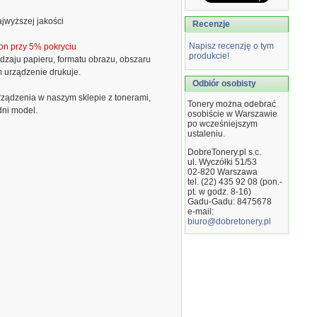
jwyższej jakości
Recenzje
Napisz recenzję o tym
on przy 5% pokryciu
produkcie!
dzaju papieru, formatu obrazu, obszaru
m urządzenie drukuje.
Odbiór osobisty
ządzenia w naszym sklepie z tonerami,
Tonery można odebrać
dni model.
osobiście w Warszawie
po wcześniejszym
ustaleniu.
DobreTonery.pl s.c.
ul. Wyczółki 51/53
02-820
Warszawa
tel. (22) 435 92 08 (pon.-
pt. w godz. 8-16)
Gadu-Gadu: 8475678
e-mail:
biuro@dobretonery.pl