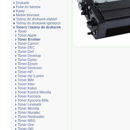
Drukarki
Folie do faksów
Kawy
Meble biurowe
Taśmy do drukarek etykiet
Taśmy do drukarek igłowych
Tonery i bębny do drukarek
Toner
Toner Apple
Toner Brother
Toner Canon
Toner zamiennik DT423BB Black
Toner DEC
Toner Dell
Toner Develop
Toner Dymo
Toner Epson
Toner Genicom
Toner HP
Toner Hp S-print
Toner IBM
Toner Intec
Toner Katun
Toner Konica Minolta
Toner Kyocera
Toner Kyocera-Mita
Toner Lexmark
Toner Minolta
Toner Muratec
Toner Nashuatec
Toner NRG
Toner Oce
Toner OKI