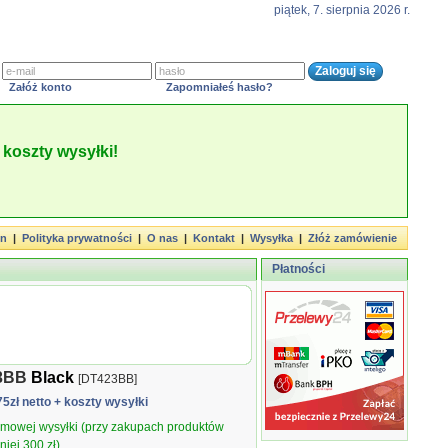
piątek, 7. sierpnia 2026 r.
Załóż konto
Zapomniałeś hasło?
koszty wysyłki!
in
|
Polityka prywatności
|
O nas
|
Kontakt
|
Wysyłka
|
Złóż zamówienie
Płatności
23BB
Black
[DT423BB]
75zł netto
+ koszty wysyłki
armowej wysyłki (przy zakupach produktów
iej 300 zł).