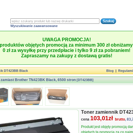
Wyszukiwanie zaawansowane
UWAGA PROMOCJA!
produktów objętych promocją za minimum 300 zł obniżamy 
0 zł za wysyłkę przy przedpłacie i tylko 9 zł za pobraniem!
Zapraszamy na zakupy z dostawą gratis!
ik DT423BB Black
Blog
|
Regulam
 zamiast Brother TN423BK Black, 6500 stron
[DT423BB]
Toner zamiennik DT4
103,01zł
cena
brutto
, 83,
Produkt jest objęty promocją d
objętych tą promocją za co najmn