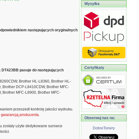
Wysyłka
odpowiednikiem następujących oryginalnych
Certyfikaty
ik DT423BB pasuje do następujących
L8260CDW, Brother HL-L8360, Brother HL-
, Brother DCP-L8410CDW, Brother MFC-
 Brother MFC-L8900, Brother MFC-
waniem przeszedł kontrolę jakości wydruku.
ą gwarancją producenta.
Obserwuj nas na:
u zostały użyte dedykowane surowce
DobreTonery
kości.