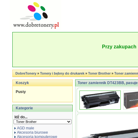
Przy zakupach 
DobreTonery
»
Tonery i bębny do drukarek
»
Toner Brother
»
Toner zamienn
Koszyk
Toner zamiennik DT423BB, pasuje
Pusty
Kategorie
Idź do...
AGD małe
Akcesoria biurowe
Akcesoria komputerowe