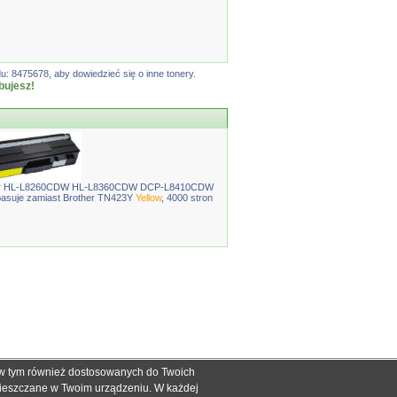
: 8475678, aby dowiedzieć się o inne tonery.
bujesz!
ther HL-L8260CDW HL-L8360CDW DCP-L8410CDW
uje zamiast Brother TN423Y
Yellow
, 4000 stron
, w tym również dostosowanych do Twoich
ch informacyjnych dla określenia kompatybilności produktów.
mieszczane w Twoim urządzeniu. W każdej
dnak nie mogą być podstawą roszczeń.