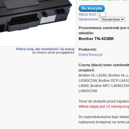
Wpisz ilość:
Opakowanie:
Prezentowany zamiennik jest 
wkładów:
Brother TN-423BK
Kliknij tutaj, aby dowiedzieć się więcej
Producent:
(w nowym oknie przeglądarki)
DobreTonery.pl
Czarny (black) toner zamienn
urządzeń:
Brother HL-L8260, Brother HL-
L8360CDW, Brother DCP-L8410
L8690, Brother MFC-L8690CDW,
L8900CDW
Toner do drukarki przed zapako
Wkład objęty jest 12-miesięczn
Do wyprodukowania tego wkład
najlepszej dostępnej na rynku ja