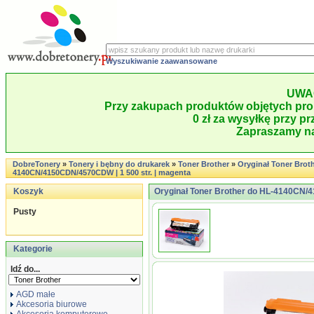
Wyszukiwanie zaawansowane
UWA
Przy zakupach produktów objętych pro
0 zł za wysyłkę przy pr
Zapraszamy na
DobreTonery
»
Tonery i bębny do drukarek
»
Toner Brother
»
Oryginał Toner Brot
4140CN/4150CDN/4570CDW | 1 500 str. | magenta
Koszyk
Oryginał Toner Brother do HL-4140CN/4
Pusty
Kategorie
Idź do...
AGD małe
Akcesoria biurowe