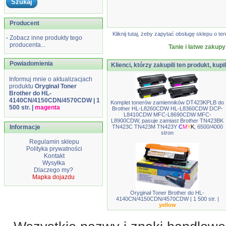
Producent
Kliknij tutaj, żeby zapytać obsługę sklepu o
-
Zobacz inne produkty tego
producenta...
Tanie i łatwe zakupy
Powiadomienia
Klienci, którzy zakupili ten produkt, kupi
Informuj mnie o aktualizacjach
produktu
Oryginał Toner
Brother do HL-
4140CN/4150CDN/4570CDW | 1
Komplet tonerów zamienników DT423KPLB do
500 str. |
magenta
Brother HL-L8260CDW HL-L8360CDW DCP-
L8410CDW MFC-L8690CDW MFC-
L8900CDW, pasuje zamiast Brother TN423BK
Informacje
TN423C TN423M TN423Y
C
M
Y
K
, 6500/4000
stron
Regulamin sklepu
Polityka prywatności
Kontakt
Wysyłka
Dlaczego my?
Mapka dojazdu
Oryginał Toner Brother do HL-
4140CN/4150CDN/4570CDW | 1 500 str. |
yellow