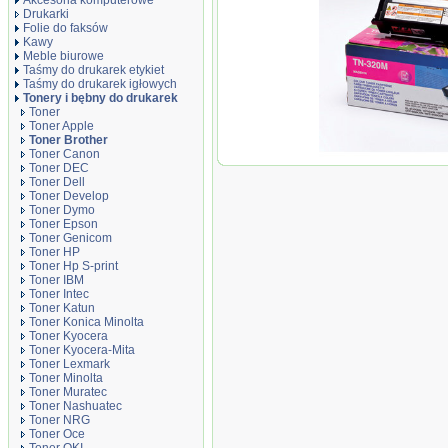
Akcesoria komputerowe
Drukarki
Folie do faksów
Kawy
Meble biurowe
Taśmy do drukarek etykiet
Taśmy do drukarek igłowych
Tonery i bębny do drukarek
Toner
Toner Apple
Toner Brother
Toner Canon
Oryginał Toner Brother
Toner DEC
4140CN/4150CDN/4570C
Toner Dell
magenta
Toner Develop
Toner Dymo
Toner Epson
Toner Genicom
Toner HP
Toner Hp S-print
Toner IBM
Toner Intec
Toner Katun
Toner Konica Minolta
Toner Kyocera
Toner Kyocera-Mita
Toner Lexmark
Toner Minolta
Toner Muratec
Toner Nashuatec
Toner NRG
Toner Oce