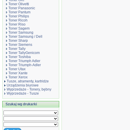
Toner OKI
Toner Olivetti
Toner Panasonic
Toner Pantum
Toner Philips
Toner Ricoh
Toner Riso
Toner Sagem
Toner Samsung
Toner Samsung / Dell
Toner Sharp
Toner Siemens
Toner Tally
Toner TallyGenicom
Toner Toshiba
Toner Triumph Adler
Toner Triumph-Adler
Toner Utax
Toner Xante
Toner Xerox
Tusze, atramenty, kartridże
Urządzenia biurowe
Wyprzedaże - Tonery, bębny
Wyprzedaże - Tusze
Szukaj wg drukarki