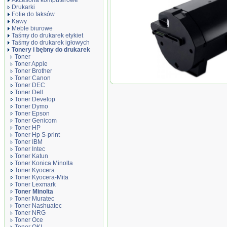
Akcesoria komputerowe
Drukarki
Folie do faksów
Kawy
Meble biurowe
Taśmy do drukarek etykiet
Taśmy do drukarek igłowych
Tonery i bębny do drukarek
Toner
Toner Apple
Toner Brother
Toner Canon
Toner zamiennik NO4700M 
Toner DEC
4700 4700M 4700P, pasuje 
Toner Dell
Toner Develop
Toner Dymo
Toner Epson
Toner Genicom
Toner HP
Toner Hp S-print
Toner IBM
Toner Intec
Toner Katun
Toner Konica Minolta
Toner Kyocera
Toner Kyocera-Mita
Toner Lexmark
Toner Minolta
Toner Muratec
Toner Nashuatec
Toner NRG
Toner Oce