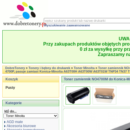
Wyszukiwanie zaawansowane
UWA
Przy zakupach produktów objętych pro
0 zł za wysyłkę przy pr
Zapraszamy na
DobreTonery
»
Tonery i bębny do drukarek
»
Toner Minolta
»
Toner zamiennik NO
4700P, pasuje zamiast Konica-Minolta A63T00H A63T00W A63T01W TNP34 TN37 TN
Koszyk
Toner zamiennik NO4700M do Konica-Min
Pusty
Kategorie
Idź do...
AGD małe
Akcesoria biurowe