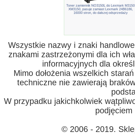
Toner zamiennik NO3150L do Lexmark M3150
XM3150, pasuje zamiast Lexmark 24B6186,
16000 stron, do dalszej odsprzedaży
Wszystkie nazwy i znaki handlowe 
znakami zastrzeżonymi dla ich właś
informacyjnych dla okreś
Mimo dołożenia wszelkich starań
techniczne nie zawierają braków
podst
W przypadku jakichkolwiek wątpliw
podjęciem 
© 2006 - 2019. Skl