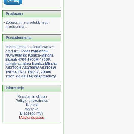
Producent
-
Zobacz inne produkty tego
producenta...
Powiadomienia
Informuj mnie o aktualizacjach
produktu
Toner zamiennik
NO4700M do Konica-Minolta
Bizhub 4700 4700M 4700P,
pasuje zamiast Konica-Minolta
A63T00H A63T00W A63T01W
TNP34 TN37 TNP37, 20000
stron, do dalszej odsprzedaży
Informacje
Regulamin sklepu
Polityka prywatności
Kontakt
Wysyłka
Dlaczego my?
Mapka dojazdu