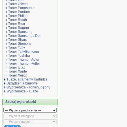
Toner OKI
Toner Olivetti
Toner Panasonic
Toner Pantum
Toner Philips
Toner Ricoh
Toner Riso
Toner Sagem
Toner Samsung
Toner Samsung / Dell
Toner Sharp
Toner Siemens
Toner Tally
Toner TallyGenicom
Toner Toshiba
Toner Triumph Adler
Toner Triumph-Adler
Toner Utax
Toner Xante
Toner Xerox
Tusze, atramenty, kartridże
Urządzenia biurowe
Wyprzedaże - Tonery, bębny
Wyprzedaże - Tusze
Szukaj wg drukarki