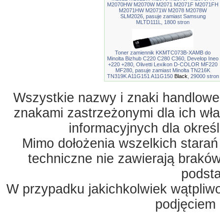
M2070HW M2070W M2071 M2071F M2071FH
M2071HW M2071W M2078 M2078W
SLM2026, pasuje zamiast Samsung
MLTD111L, 1800 stron
Toner zamiennik KKMTC073B-XAMB do
Minolta Bizhub C220 C280 C360, Develop Ineo
+220 +280, Olivetti Lexikon D-COLOR MF220
MF280, pasuje zamiast Minolta TN216K
TN319K A11G151 A11G150
Black
, 29000 stron
Wszystkie nazwy i znaki handlowe 
znakami zastrzeżonymi dla ich właś
informacyjnych dla okreś
Mimo dołożenia wszelkich starań
techniczne nie zawierają braków
podst
W przypadku jakichkolwiek wątpliw
podjęciem 