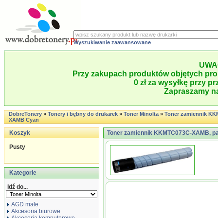
Wyszukiwanie zaawansowane
UWA
Przy zakupach produktów objętych pro
0 zł za wysyłkę przy pr
Zapraszamy na
DobreTonery
»
Tonery i bębny do drukarek
»
Toner Minolta
»
Toner zamiennik K
XAMB Cyan
Koszyk
Toner zamiennik KKMTC073C-XAMB, pas
Pusty
Kategorie
Idź do...
AGD małe
Akcesoria biurowe