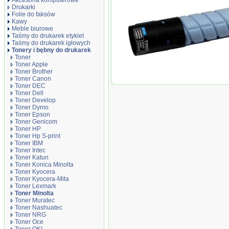
Akcesoria komputerowe
Drukarki
Folie do faksów
Kawy
Meble biurowe
Taśmy do drukarek etykiet
Taśmy do drukarek igłowych
Tonery i bębny do drukarek
Toner
Toner Apple
Toner zamiennik KKMTC073C-XAM
Toner Brother
Toner Canon
Toner DEC
Toner Dell
Toner Develop
Toner Dymo
Toner Epson
Toner Genicom
Toner HP
Toner Hp S-print
Toner IBM
Toner Intec
Toner Katun
Toner Konica Minolta
Toner Kyocera
Toner Kyocera-Mita
Toner Lexmark
Toner Minolta
Toner Muratec
Toner Nashuatec
Toner NRG
Toner Oce