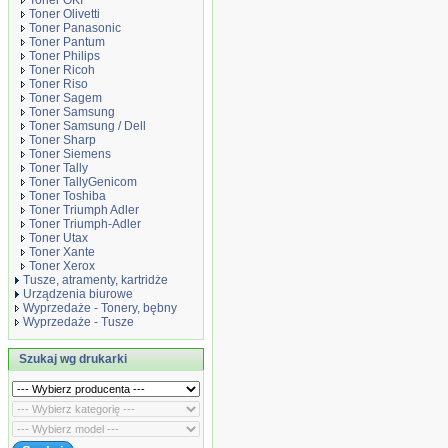
Toner OKI
Toner Olivetti
Toner Panasonic
Toner Pantum
Toner Philips
Toner Ricoh
Toner Riso
Toner Sagem
Toner Samsung
Toner Samsung / Dell
Toner Sharp
Toner Siemens
Toner Tally
Toner TallyGenicom
Toner Toshiba
Toner Triumph Adler
Toner Triumph-Adler
Toner Utax
Toner Xante
Toner Xerox
Tusze, atramenty, kartridże
Urządzenia biurowe
Wyprzedaże - Tonery, bębny
Wyprzedaże - Tusze
Szukaj wg drukarki