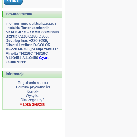
Powiadomienia
Informuj mnie o aktualizacjach
produktu
Toner zamiennik
KKMTC073C-XAMB do Minolta
Bizhub C220 C280 C360,
Develop Ineo +220 +280,
Olivetti Lexikon D-COLOR
MF220 MF280, pasuje zamiast
Minolta TN216C TN319C
A11G451 A11G450
Cyan
,
26000 stron
Informacje
Regulamin sklepu
Polityka prywatności
Kontakt
Wysyłka
Dlaczego my?
Mapka dojazdu