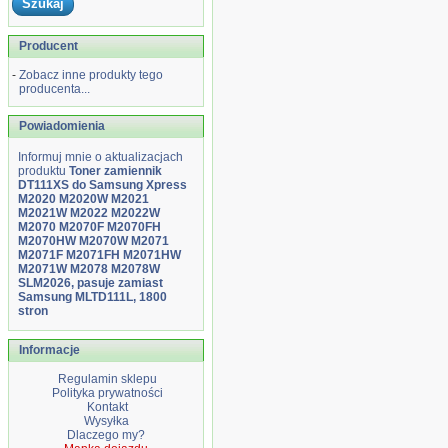
Producent
-
Zobacz inne produkty tego
producenta...
Powiadomienia
Informuj mnie o aktualizacjach
produktu
Toner zamiennik
DT111XS do Samsung Xpress
M2020 M2020W M2021
M2021W M2022 M2022W
M2070 M2070F M2070FH
M2070HW M2070W M2071
M2071F M2071FH M2071HW
M2071W M2078 M2078W
SLM2026, pasuje zamiast
Samsung MLTD111L, 1800
stron
Informacje
Regulamin sklepu
Polityka prywatności
Kontakt
Wysyłka
Dlaczego my?