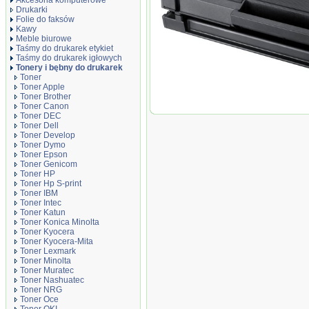
Akcesoria komputerowe
Drukarki
Folie do faksów
Kawy
Meble biurowe
Taśmy do drukarek etykiet
Taśmy do drukarek igłowych
Tonery i bębny do drukarek
Toner
Toner Apple
Toner Brother
Toner Canon
Toner zamiennik DT111XS
Toner DEC
Toner Dell
Toner Develop
Toner Dymo
Toner Epson
Toner Genicom
Toner HP
Toner Hp S-print
Toner IBM
Toner Intec
Toner Katun
Toner Konica Minolta
Toner Kyocera
Toner Kyocera-Mita
Toner Lexmark
Toner Minolta
Toner Muratec
Toner Nashuatec
Toner NRG
Toner Oce