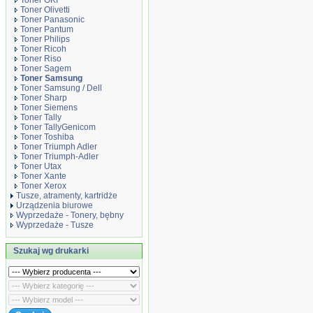
Toner OKI
Toner Olivetti
Toner Panasonic
Toner Pantum
Toner Philips
Toner Ricoh
Toner Riso
Toner Sagem
Toner Samsung
Toner Samsung / Dell
Toner Sharp
Toner Siemens
Toner Tally
Toner TallyGenicom
Toner Toshiba
Toner Triumph Adler
Toner Triumph-Adler
Toner Utax
Toner Xante
Toner Xerox
Tusze, atramenty, kartridże
Urządzenia biurowe
Wyprzedaże - Tonery, bębny
Wyprzedaże - Tusze
Szukaj wg drukarki