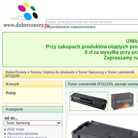
Wyszukiwanie zaawansowane
UWA
Przy zakupach produktów objętych pro
0 zł za wysyłkę przy pr
Zapraszamy na
DobreTonery
»
Tonery i bębny do drukarek
»
Toner Samsung
»
Toner zamiennik
DT111XS
Koszyk
Toner zamiennik DT111XS, pasuje zami
Pusty
Kategorie
Idź do...
AGD małe
Akcesoria biurowe