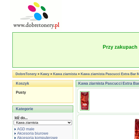
Przy zakupach 
DobreTonery
»
Kawy
»
Kawa ziarnista
»
Kawa ziarnista Pascucci Extra Bar M
Koszyk
Kawa ziarnista Pascucci Extra Bar
Pusty
Kategorie
Idź do...
AGD małe
Akcesoria biurowe
Akcesoria komputerowe