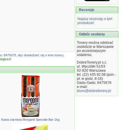
Recenzje
Napisz recenzję o tym
produkcie!
Odbiór osobisty
Tonery można odebrać
osobiście w Warszawie
po wcześniejszym
ustaleniu.
: 8475678, aby dowiedzieć się o inne tonery.
bujesz!
DobreTonery.pl s.c.
ul. Wyczółki 51/53
02-820
Warszawa
tel. (22) 435 92 08 (pon.-
pt. w godz. 8-16)
Gadu-Gadu: 8475678
e-mail:
biuro@dobretonery.pl
Kawa ziarnista Morganti Speciale Bar 1kg