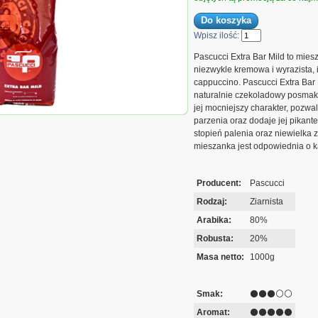
Wpisz ilość:
Pascucci Extra Bar Mild to mie
niezwykle kremowa i wyrazista, 
cappuccino. Pascucci Extra Bar 
naturalnie czekoladowy posmak,
jej mocniejszy charakter, pozw
wa ziarnista
parzenia oraz dodaje jej pikant
scucci Extra
stopień palenia oraz niewielka 
r Mild 1kg
mieszanka jest odpowiednia o k
Producent:
Pascucci
Rodzaj:
Ziarnista
Arabika:
80%
Robusta:
20%
Masa netto:
1000g
Smak:
⚫⚫⚫⚪⚪
Aromat:
⚫⚫⚫⚫⚫