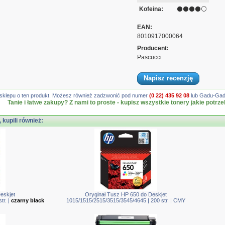
Kofeina:
⚫⚫⚫⚫⚪
EAN:
8010917000064
Producent:
Pascucci
Napisz recenzję
gę sklepu o ten produkt. Możesz również zadzwonić pod numer
(0 22) 435 92 08
lub Gadu-Gadu
Tanie i łatwe zakupy? Z nami to proste - kupisz wszystkie tonery jakie potrze
, kupili również:
eskjet
Oryginał Tusz HP 650 do Deskjet
tr. |
czarny black
1015/1515/2515/3515/3545/4645 | 200 str. | CMY