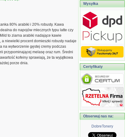
Wysyłka
szanka 80% arabiki i 20% robusty. Kawa
idealna do napojów mlecznych typu latte czy
Mild to ziarna arabiki nadające kawie
 a niewielki procent domieszki robusty nadaje
ala na wytworzenie gęstej cremy podczas
erii przypominającej melasę oraz rum. Średni
zawartość kofeiny sprawiają, że ta wyjątkowa
ażdej porze dnia.
Certyfikaty
Obserwuj nas na:
DobreTonery