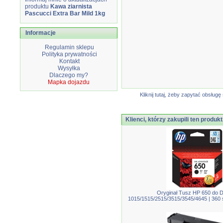
produktu
Kawa ziarnista
Pascucci Extra Bar Mild 1kg
Informacje
Regulamin sklepu
Polityka prywatności
Kontakt
Wysyłka
Dlaczego my?
Mapka dojazdu
Kliknij tutaj, żeby zapytać obsłu
Klienci, którzy zakupili ten produkt
Oryginał Tusz HP 650 do D
1015/1515/2515/3515/3545/4645 | 360 s