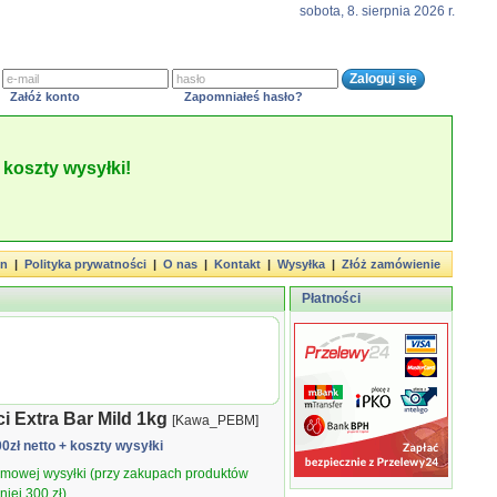
sobota, 8. sierpnia 2026 r.
Załóż konto
Zapomniałeś hasło?
koszty wysyłki!
in
|
Polityka prywatności
|
O nas
|
Kontakt
|
Wysyłka
|
Złóż zamówienie
Płatności
i Extra Bar Mild 1kg
[Kawa_PEBM]
00zł netto
+ koszty wysyłki
armowej wysyłki (przy zakupach produktów
iej 300 zł).