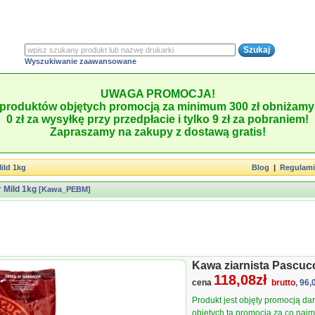
Wyszukiwanie zaawansowane
UWAGA PROMOCJA!
produktów objętych promocją za minimum 300 zł obniżamy 
0 zł za wysyłkę przy przedpłacie i tylko 9 zł za pobraniem!
Zapraszamy na zakupy z dostawą gratis!
ild 1kg
Blog
|
Regulam
 Mild 1kg
[Kawa_PEBM]
Kawa ziarnista Pascucc
118,08zł
cena
brutto
, 96,
Produkt jest objęty promocją d
objętych tą promocją za co najmn