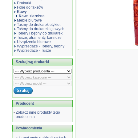
Drukarki
Folie do faksów
Kawy
Kawa ziarnista
Meble biurowe
Taśmy do drukarek etykiet
Taśmy do drukarek igłowych
Tonery i bębny do drukarek
Tusze, atramenty, kartridże
Urządzenia biurowe
Wyprzedaże - Tonery, bębny
Ka
Wyprzedaże - Tusze
Pa
Ba
Szukaj wg drukarki
Producent
-
Zobacz inne produkty tego
producenta...
Powiadomienia
Informuj mnie o aktualizacjach