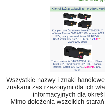
Tanie i łatwe zakupy?
Klienci, którzy zakupili ten produkt, kupi
Komplet tonerów zamienników DT6020KPLX
do Xerox Phaser 6020 6022, Workcenter 6025
6027, pasuje zamiast Xerox 106R02763
106R02760 106R02761 106R02762
C
M
Y
K
,
2000/1000 stron
Toner zamiennik DT6020MX do Xerox Phaser
6020 6022, Workcenter 6025 6027, pasuje
zamiast Xerox 106R02761
Magenta
, 1000
stron
Wszystkie nazwy i znaki handlowe 
znakami zastrzeżonymi dla ich właś
informacyjnych dla okreś
Mimo dołożenia wszelkich starań