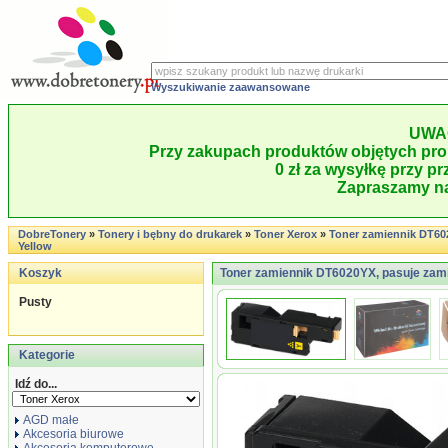
Wyszukiwanie zaawansowane
UWA
Przy zakupach produktów objętych pro
0 zł za wysyłkę przy pr
Zapraszamy na
DobreTonery
»
Tonery i bębny do drukarek
»
Toner Xerox
»
Toner zamiennik DT6
Yellow
Koszyk
Toner zamiennik DT6020YX, pasuje zami
Pusty
Kategorie
Idź do...
AGD małe
Akcesoria biurowe