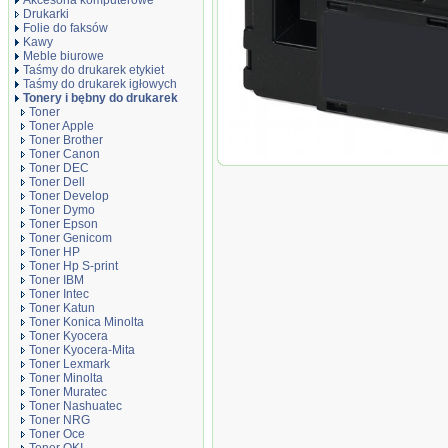
Akcesoria komputerowe
Drukarki
Folie do faksów
Kawy
Meble biurowe
Taśmy do drukarek etykiet
Taśmy do drukarek igłowych
Tonery i bębny do drukarek
Toner
Toner Apple
Toner Brother
Toner Canon
Toner zamiennik DT6020YX Yellow
Toner DEC
Toner Dell
Toner Develop
Toner Dymo
Toner Epson
Toner Genicom
Toner HP
Toner Hp S-print
Toner IBM
Toner Intec
Toner Katun
Toner Konica Minolta
Toner Kyocera
Toner Kyocera-Mita
Toner Lexmark
Toner Minolta
Toner Muratec
Toner Nashuatec
Toner NRG
Toner Oce