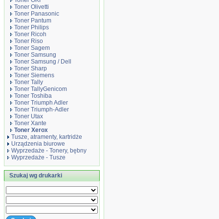
Toner OKI
Toner Olivetti
Toner Panasonic
Toner Pantum
Toner Philips
Toner Ricoh
Toner Riso
Toner Sagem
Toner Samsung
Toner Samsung / Dell
Toner Sharp
Toner Siemens
Toner Tally
Toner TallyGenicom
Toner Toshiba
Toner Triumph Adler
Toner Triumph-Adler
Toner Utax
Toner Xante
Toner Xerox
Tusze, atramenty, kartridże
Urządzenia biurowe
Wyprzedaże - Tonery, bębny
Wyprzedaże - Tusze
Szukaj wg drukarki