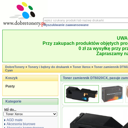
Wyszukiwanie zaawansowane
UWA
Przy zakupach produktów objętych pro
0 zł za wysyłkę przy pr
Zapraszamy na
DobreTonery
»
Tonery i bębny do drukarek
»
Toner Xerox
»
Toner zamiennik DT6
Cyan
Koszyk
Toner zamiennik DT6020CX, pasuje zam
Pusty
Kategorie
Idź do...
AGD małe
Akcesoria biurowe