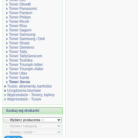
Toner OKI
Toner Olivetti
Toner Panasonic
Toner Pantum
Toner Philips
Toner Ricoh
Toner Riso
Toner Sagem
Toner Samsung
Toner Samsung / Dell
Toner Sharp
Toner Siemens
Toner Tally
Toner TallyGenicom
Toner Toshiba
Toner Triumph Adler
Toner Triumph-Adler
Toner Utax
Toner Xante
Toner Xerox
Tusze, atramenty, kartridże
Urządzenia biurowe
Wyprzedaże - Tonery, bębny
Wyprzedaże - Tusze
Szukaj wg drukarki