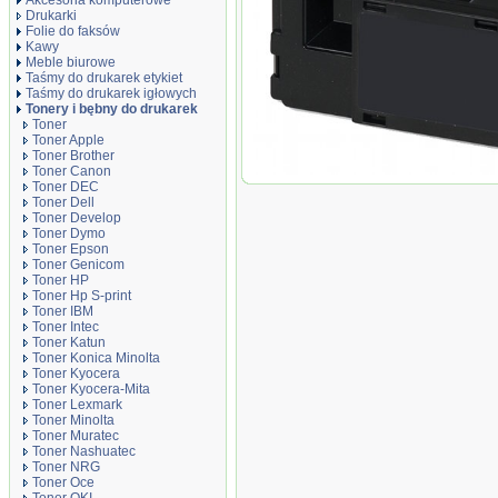
Akcesoria komputerowe
Drukarki
Folie do faksów
Kawy
Meble biurowe
Taśmy do drukarek etykiet
Taśmy do drukarek igłowych
Tonery i bębny do drukarek
Toner
Toner Apple
Toner Brother
Toner Canon
Toner zamiennik DT6020CX Cyan
Toner DEC
Toner Dell
Toner Develop
Toner Dymo
Toner Epson
Toner Genicom
Toner HP
Toner Hp S-print
Toner IBM
Toner Intec
Toner Katun
Toner Konica Minolta
Toner Kyocera
Toner Kyocera-Mita
Toner Lexmark
Toner Minolta
Toner Muratec
Toner Nashuatec
Toner NRG
Toner Oce