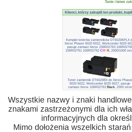
Tanie i łatwe za
Klienci, którzy zakupili ten produkt, kupi
Komplet tonerów zamienników DT6020KPLX 
Xerox Phaser 6020 6022, Workcenter 6025 60
pasuje zamiast Xerox 106R02763 106R0276
106R02761 106R02762
C
M
Y
K
, 2000/1000 str
Toner zamiennik DT6020BX do Xerox Phase
6020 6022, Workcenter 6025 6027, pasuje
zamiast Xerox 106R02763
Black
, 2000 stron
Wszystkie nazwy i znaki handlowe 
znakami zastrzeżonymi dla ich właś
informacyjnych dla okreś
Mimo dołożenia wszelkich starań