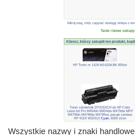
Kliknij tutaj, żeby zapytać obsługę sklepu o
Tanie i łatwe zakupy
Klienci, którzy zakupili ten produkt, kupi
HP Toner nr 142A W1420A BK 950str
Toner zamiennik DT415XCH do HP Color
LaserJet Pro M454dn M454dw M479dw MFP
M479fdn M479fdw M479fnw, pasuje zamiast
HP 415X W2031X
Cyan
, 6000 stron
Wszystkie nazwy i znaki handlowe 