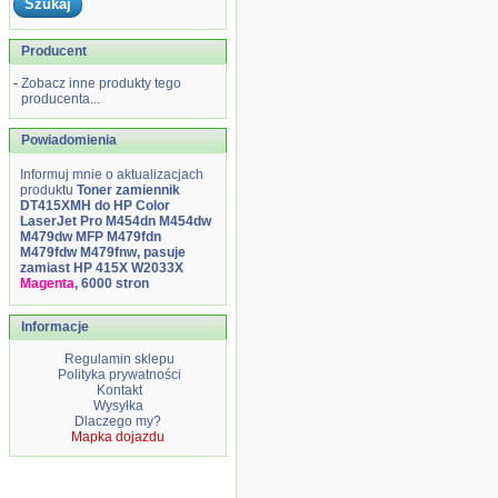
Producent
-
Zobacz inne produkty tego
producenta...
Powiadomienia
Informuj mnie o aktualizacjach
produktu
Toner zamiennik
DT415XMH do HP Color
LaserJet Pro M454dn M454dw
M479dw MFP M479fdn
M479fdw M479fnw, pasuje
zamiast HP 415X W2033X
Magenta
, 6000 stron
Informacje
Regulamin sklepu
Polityka prywatności
Kontakt
Wysyłka
Dlaczego my?
Mapka dojazdu