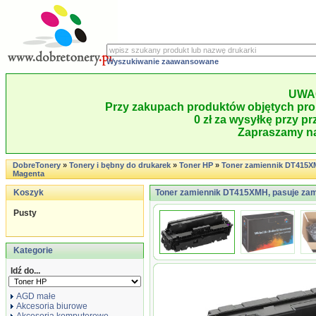
Wyszukiwanie zaawansowane
UWA
Przy zakupach produktów objętych pro
0 zł za wysyłkę przy pr
Zapraszamy na
DobreTonery
»
Tonery i bębny do drukarek
»
Toner HP
»
Toner zamiennik DT415
Magenta
Koszyk
Toner zamiennik DT415XMH, pasuje zam
Pusty
Kategorie
Idź do...
AGD małe
Akcesoria biurowe