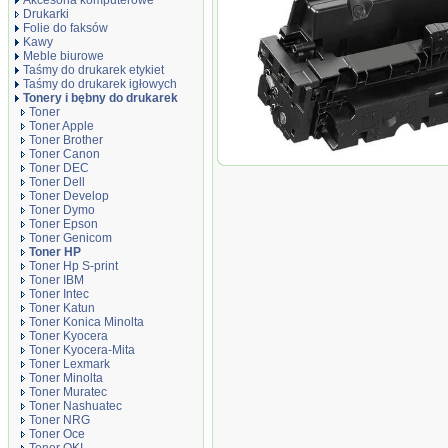
Akcesoria komputerowe
Drukarki
Folie do faksów
Kawy
Meble biurowe
Taśmy do drukarek etykiet
Taśmy do drukarek igłowych
Tonery i bębny do drukarek
Toner
Toner Apple
Toner Brother
Toner Canon
Toner zamiennik DT415XMH Mage
Toner DEC
Toner Dell
Toner Develop
Toner Dymo
Toner Epson
Toner Genicom
Toner HP
Toner Hp S-print
Toner IBM
Toner Intec
Toner Katun
Toner Konica Minolta
Toner Kyocera
Toner Kyocera-Mita
Toner Lexmark
Toner Minolta
Toner Muratec
Toner Nashuatec
Toner NRG
Toner Oce