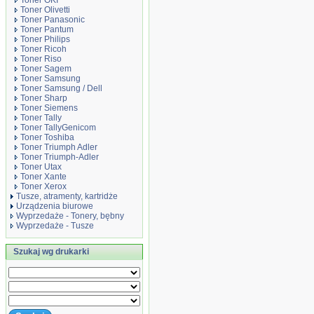
Toner OKI
Toner Olivetti
Toner Panasonic
Toner Pantum
Toner Philips
Toner Ricoh
Toner Riso
Toner Sagem
Toner Samsung
Toner Samsung / Dell
Toner Sharp
Toner Siemens
Toner Tally
Toner TallyGenicom
Toner Toshiba
Toner Triumph Adler
Toner Triumph-Adler
Toner Utax
Toner Xante
Toner Xerox
Tusze, atramenty, kartridże
Urządzenia biurowe
Wyprzedaże - Tonery, bębny
Wyprzedaże - Tusze
Szukaj wg drukarki