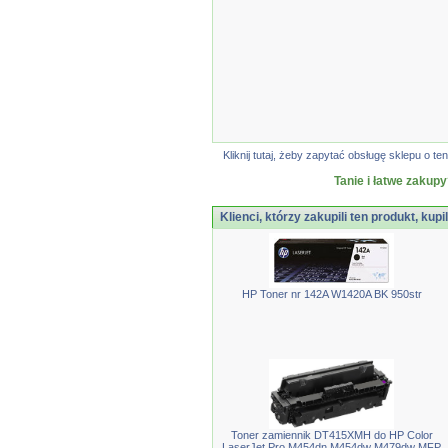
Kliknij tutaj, żeby zapytać obsługę sklepu o
Tanie i łatwe zakupy
Klienci, którzy zakupili ten produkt, kupi
HP Toner nr 142A W1420A BK 950str
Toner zamiennik DT415XMH do HP Color
LaserJet Pro M454dn M454dw M479dw MFP