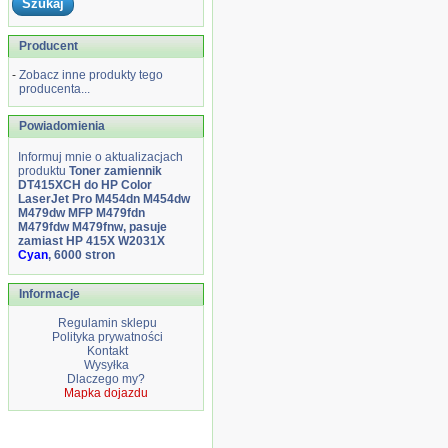
Producent
-
Zobacz inne produkty tego
producenta...
Powiadomienia
Informuj mnie o aktualizacjach
produktu
Toner zamiennik
DT415XCH do HP Color
LaserJet Pro M454dn M454dw
M479dw MFP M479fdn
M479fdw M479fnw, pasuje
zamiast HP 415X W2031X
Cyan
, 6000 stron
Informacje
Regulamin sklepu
Polityka prywatności
Kontakt
Wysyłka
Dlaczego my?
Mapka dojazdu