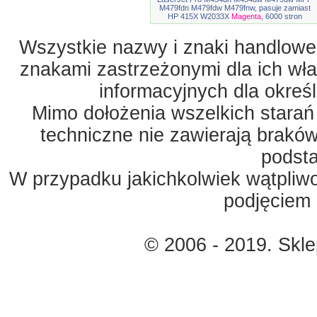
M479fdn M479fdw M479fnw, pasuje zamiast
HP 415X W2033X
Magenta
, 6000 stron
Wszystkie nazwy i znaki handlowe 
znakami zastrzeżonymi dla ich właś
informacyjnych dla okreś
Mimo dołożenia wszelkich starań
techniczne nie zawierają braków
podst
W przypadku jakichkolwiek wątpliw
podjęciem 
© 2006 - 2019. Skl