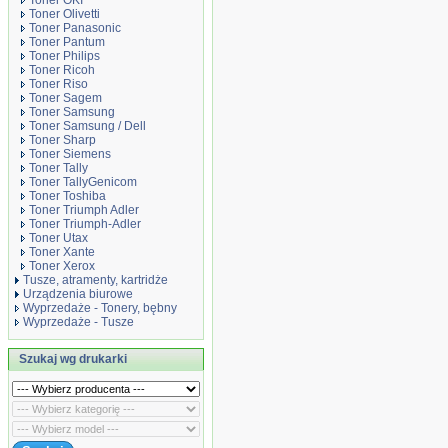
Toner OKI
Toner Olivetti
Toner Panasonic
Toner Pantum
Toner Philips
Toner Ricoh
Toner Riso
Toner Sagem
Toner Samsung
Toner Samsung / Dell
Toner Sharp
Toner Siemens
Toner Tally
Toner TallyGenicom
Toner Toshiba
Toner Triumph Adler
Toner Triumph-Adler
Toner Utax
Toner Xante
Toner Xerox
Tusze, atramenty, kartridże
Urządzenia biurowe
Wyprzedaże - Tonery, bębny
Wyprzedaże - Tusze
Szukaj wg drukarki