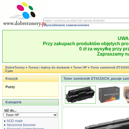
Wyszukiwanie zaawansowane
UWA
Przy zakupach produktów objętych pro
0 zł za wysyłkę przy pr
Zapraszamy na
DobreTonery
»
Tonery i bębny do drukarek
»
Toner HP
»
Toner zamiennik DT415X
Cyan
Koszyk
Toner zamiennik DT415XCH, pasuje zam
Pusty
Kategorie
Idź do...
AGD małe
Akcesoria biurowe