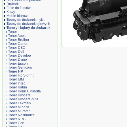
Akcesoria komputerowe
Drukarki
Folie do faksów
Kawy
Meble biurowe
Taśmy do drukarek etykiet
Taśmy do drukarek igłowych
Tonery i bębny do drukarek
Toner
Toner Apple
Toner Brother
Toner Canon
Toner zamiennik DT415XCH Cyan
Toner DEC
Toner Dell
Toner Develop
Toner Dymo
Toner Epson
Toner Genicom
Toner HP
Toner Hp S-print
Toner IBM
Toner Intec
Toner Katun
Toner Konica Minolta
Toner Kyocera
Toner Kyocera-Mita
Toner Lexmark
Toner Minolta
Toner Muratec
Toner Nashuatec
Toner NRG
Toner Oce