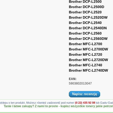
Brother DCP-L2500
Brother DCP-L2500D
Brother DCP-L2520
Brother DCP-L2520DW
Brother DCP-L2540
Brother DCP-L2540DN
Brother DCP-L2560
Brother DCP-L2560DW
Brother MFC-L2700
Brother MFC-L2700DW
Brother MFC-L2720
Brother MFC-L2720DW
Brother MFC-L2740
Brother MFC-L2740DW
EAN:
5903802013047
Napisz recenzję
gę sklepu o ten produkt. Możesz również zadzwonić pod numer
(0 22) 435 92 08
lub Gadu-Gadu
Tanie i łatwe zakupy? Z nami to proste - kupisz wszystkie tonery jakie potrze