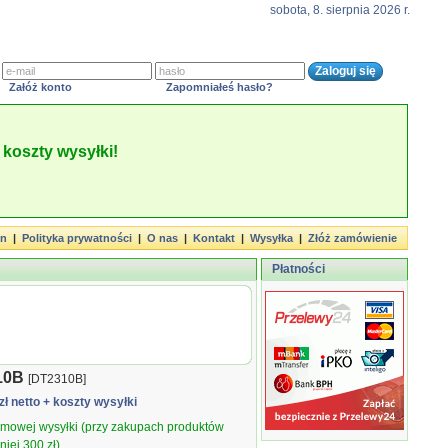
sobota, 8. sierpnia 2026 r.
Załóż konto
Zapomniałeś hasło?
koszty wysyłki!
in
|
Polityka prywatności
|
O nas
|
Kontakt
|
Wysyłka
|
Złóż zamówienie
Płatności
10B
[DT2310B]
zł netto
+ koszty wysyłki
armowej wysyłki (przy zakupach produktów
iej 300 zł).