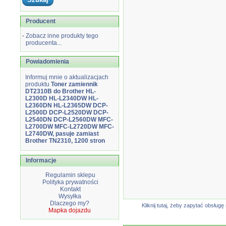
Producent
-
Zobacz inne produkty tego
producenta...
Powiadomienia
Informuj mnie o aktualizacjach
produktu
Toner zamiennik
DT2310B do Brother HL-
L2300D HL-L2340DW HL-
L2360DN HL-L2365DW DCP-
L2500D DCP-L2520DW DCP-
L2540DN DCP-L2560DW MFC-
L2700DW MFC-L2720DW MFC-
L2740DW, pasuje zamiast
Brother TN2310, 1200 stron
Informacje
Regulamin sklepu
Polityka prywatności
Kontakt
Wysyłka
Dlaczego my?
Kliknij tutaj, żeby zapytać obsłu
Mapka dojazdu