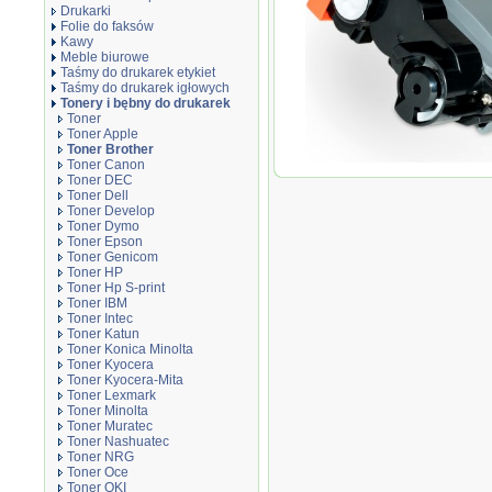
Drukarki
Folie do faksów
Kawy
Meble biurowe
Taśmy do drukarek etykiet
Taśmy do drukarek igłowych
Tonery i bębny do drukarek
Toner
Toner Apple
Toner Brother
Toner Canon
Toner zamiennik DT2310B
Toner DEC
Toner Dell
Toner Develop
Toner Dymo
Toner Epson
Toner Genicom
Toner HP
Toner Hp S-print
Toner IBM
Toner Intec
Toner Katun
Toner Konica Minolta
Toner Kyocera
Toner Kyocera-Mita
Toner Lexmark
Toner Minolta
Toner Muratec
Toner Nashuatec
Toner NRG
Toner Oce
Toner OKI