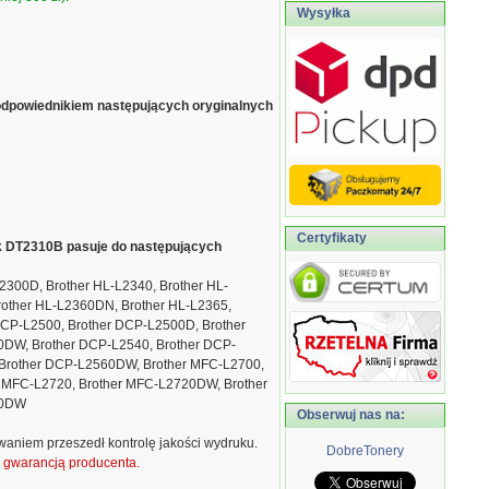
Wysyłka
odpowiednikiem następujących oryginalnych
Certyfikaty
ik DT2310B pasuje do następujących
2300D, Brother HL-L2340, Brother HL-
rother HL-L2360DN, Brother HL-L2365,
DCP-L2500, Brother DCP-L2500D, Brother
DW, Brother DCP-L2540, Brother DCP-
Brother DCP-L2560DW, Brother MFC-L2700,
 MFC-L2720, Brother MFC-L2720DW, Brother
40DW
Obserwuj nas na:
waniem przeszedł kontrolę jakości wydruku.
DobreTonery
ą gwarancją producenta.