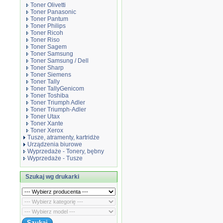
Toner Olivetti
Toner Panasonic
Toner Pantum
Toner Philips
Toner Ricoh
Toner Riso
Toner Sagem
Toner Samsung
Toner Samsung / Dell
Toner Sharp
Toner Siemens
Toner Tally
Toner TallyGenicom
Toner Toshiba
Toner Triumph Adler
Toner Triumph-Adler
Toner Utax
Toner Xante
Toner Xerox
Tusze, atramenty, kartridże
Urządzenia biurowe
Wyprzedaże - Tonery, bębny
Wyprzedaże - Tusze
Szukaj wg drukarki