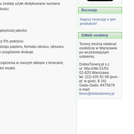
u zostały użyte dedykowane surowce
kości.
Recenzje
Napisz recenzję o tym
produkcie!
jwyższej jakości
Odbiór osobisty
zy 5% pokryciu
Tonery można odebrać
dzaju papieru, formatu obrazu, obszaru
osobiście w Warszawie
m urządzenie drukuje.
po wcześniejszym
ustaleniu.
ządzenia w naszym sklepie z tonerami,
DobreTonery.pl s.c.
dni model.
ul. Wyczółki 51/53
02-820
Warszawa
tel. (22) 435 92 08 (pon.-
pt. w godz. 8-16)
Gadu-Gadu: 8475678
e-mail:
biuro@dobretonery.pl