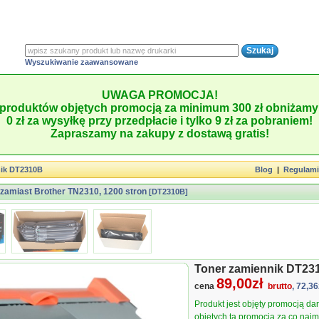
Wyszukiwanie zaawansowane
UWAGA PROMOCJA!
produktów objętych promocją za minimum 300 zł obniżamy 
0 zł za wysyłkę przy przedpłacie i tylko 9 zł za pobraniem!
Zapraszamy na zakupy z dostawą gratis!
nik DT2310B
Blog
|
Regulam
zamiast Brother TN2310, 1200 stron
[DT2310B]
Toner zamiennik DT23
89,00zł
cena
brutto
, 72,36
Produkt jest objęty promocją d
objętych tą promocją za co najmn