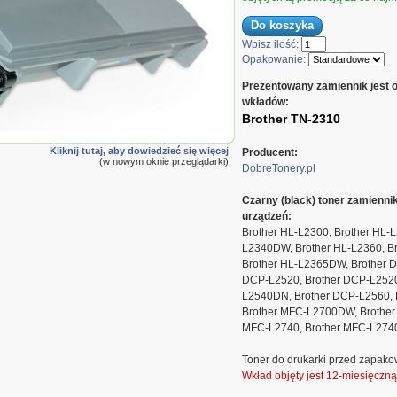
Wpisz ilość:
Opakowanie:
Prezentowany zamiennik jest 
wkładów:
Brother TN-2310
Kliknij tutaj, aby dowiedzieć się więcej
Producent:
(w nowym oknie przeglądarki)
DobreTonery.pl
Czarny (black) toner zamienn
urządzeń:
Brother HL-L2300, Brother HL-L
L2340DW, Brother HL-L2360, B
Brother HL-L2365DW, Brother 
DCP-L2520, Brother DCP-L2520
L2540DN, Brother DCP-L2560, 
Brother MFC-L2700DW, Brother
MFC-L2740, Brother MFC-L27
Toner do drukarki przed zapako
Wkład objęty jest 12-miesięczn