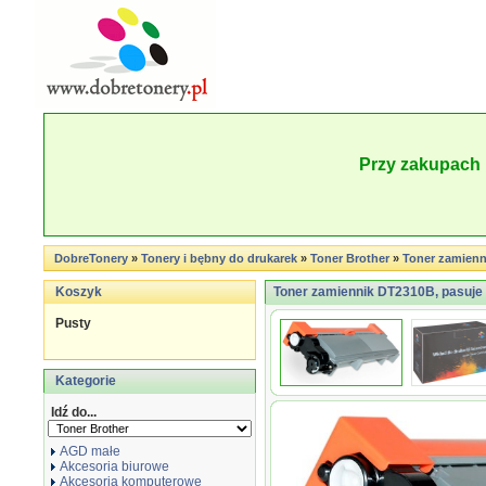
Przy zakupach 
DobreTonery
»
Tonery i bębny do drukarek
»
Toner Brother
»
Toner zamien
Koszyk
Toner zamiennik DT2310B, pasuje 
Pusty
Kategorie
Idź do...
AGD małe
Akcesoria biurowe
Akcesoria komputerowe