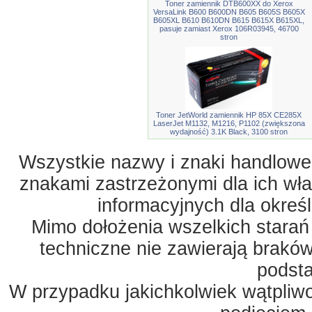
Toner zamiennik DTB600XX do Xerox
VersaLink B600 B600DN B605 B605S B605X
B605XL B610 B610DN B615 B615X B615XL,
pasuje zamiast Xerox 106R03945, 46700
stron
Toner JetWorld zamiennik HP 85X CE285X
LaserJet M1132, M1216, P1102 (zwiększona
wydajność) 3.1K Black, 3100 stron
Wszystkie nazwy i znaki handlowe 
znakami zastrzeżonymi dla ich właś
informacyjnych dla okreś
Mimo dołożenia wszelkich starań
techniczne nie zawierają braków
podst
W przypadku jakichkolwiek wątpliw