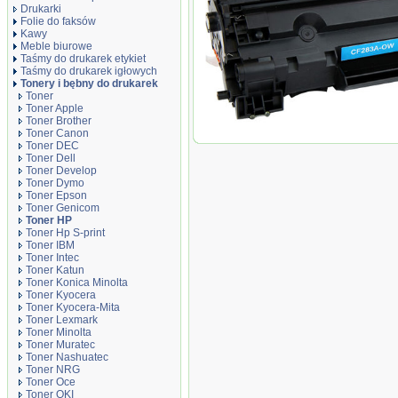
Drukarki
Folie do faksów
Kawy
Meble biurowe
Taśmy do drukarek etykiet
Taśmy do drukarek igłowych
Tonery i bębny do drukarek
Toner
Toner Apple
Toner Brother
Toner Canon
Toner zamiennik DT83AH
Toner DEC
Toner Dell
Toner Develop
Toner Dymo
Toner Epson
Toner Genicom
Toner HP
Toner Hp S-print
Toner IBM
Toner Intec
Toner Katun
Toner Konica Minolta
Toner Kyocera
Toner Kyocera-Mita
Toner Lexmark
Toner Minolta
Toner Muratec
Toner Nashuatec
Toner NRG
Toner Oce
Toner OKI