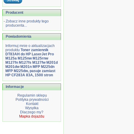
Producent
-
Zobacz inne produkty tego
producenta...
Powiadomienia
Informuj mnie o aktualizacjach
produktu
Toner zamiennik
DT83AH do HP LaserJet Pro
M125a M125nw M125rnw
M127fn M127fs M127fw M201d
M201dw M201n MFP M225dn
MFP M225dw, pasuje zamiast
HP CF283A 83A, 1500 stron
Informacje
Regulamin sklepu
Polityka prywatności
Kontakt
Wysyłka
Dlaczego my?
Mapka dojazdu