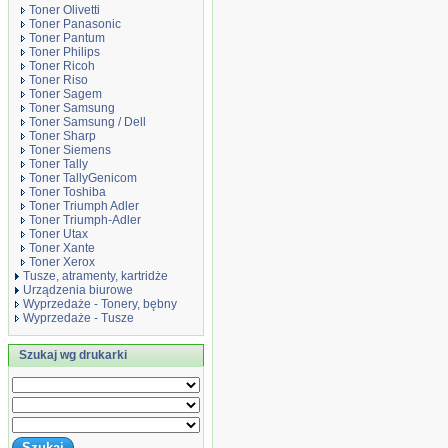
Toner Olivetti
Toner Panasonic
Toner Pantum
Toner Philips
Toner Ricoh
Toner Riso
Toner Sagem
Toner Samsung
Toner Samsung / Dell
Toner Sharp
Toner Siemens
Toner Tally
Toner TallyGenicom
Toner Toshiba
Toner Triumph Adler
Toner Triumph-Adler
Toner Utax
Toner Xante
Toner Xerox
Tusze, atramenty, kartridże
Urządzenia biurowe
Wyprzedaże - Tonery, bębny
Wyprzedaże - Tusze
Szukaj wg drukarki