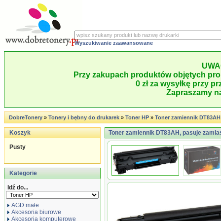
Wyszukiwanie zaawansowane
UWA
Przy zakupach produktów objętych pro
0 zł za wysyłkę przy pr
Zapraszamy na
DobreTonery
»
Tonery i bębny do drukarek
»
Toner HP
»
Toner zamiennik DT83AH
Koszyk
Toner zamiennik DT83AH, pasuje zamia
Pusty
Kategorie
Idź do...
AGD małe
Akcesoria biurowe
Akcesoria komputerowe