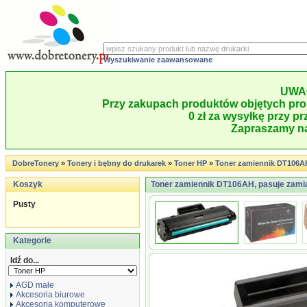
Wyszukiwanie zaawansowane
UWA
Przy zakupach produktów objętych pro
0 zł za wysyłkę przy pr
Zapraszamy na
DobreTonery
»
Tonery i bębny do drukarek
»
Toner HP
»
Toner zamiennik DT106A
Koszyk
Toner zamiennik DT106AH, pasuje zami
Pusty
Kategorie
Idź do...
AGD małe
Akcesoria biurowe
Akcesoria komputerowe