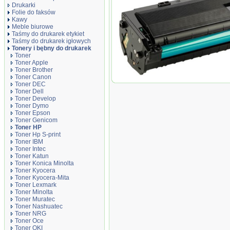
Drukarki
Folie do faksów
Kawy
Meble biurowe
Taśmy do drukarek etykiet
Taśmy do drukarek igłowych
Tonery i bębny do drukarek
Toner
Toner Apple
Toner Brother
Toner Canon
Toner zamiennik DT106AH
Toner DEC
Toner Dell
Toner Develop
Toner Dymo
Toner Epson
Toner Genicom
Toner HP
Toner Hp S-print
Toner IBM
Toner Intec
Toner Katun
Toner Konica Minolta
Toner Kyocera
Toner Kyocera-Mita
Toner Lexmark
Toner Minolta
Toner Muratec
Toner Nashuatec
Toner NRG
Toner Oce
Toner OKI