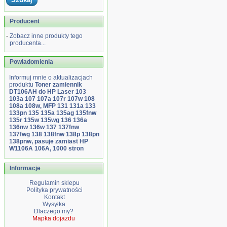
Producent
-
Zobacz inne produkty tego
producenta...
Powiadomienia
Informuj mnie o aktualizacjach
produktu
Toner zamiennik
DT106AH do HP Laser 103
103a 107 107a 107r 107w 108
108a 108w, MFP 131 131a 133
133pn 135 135a 135ag 135fnw
135r 135w 135wg 136 136a
136nw 136w 137 137fnw
137fwg 138 138fnw 138p 138pn
138pnw, pasuje zamiast HP
W1106A 106A, 1000 stron
Informacje
Regulamin sklepu
Polityka prywatności
Kontakt
Wysyłka
Dlaczego my?
Mapka dojazdu