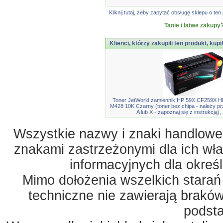
Kliknij tutaj, żeby zapytać obsługę sklepu o 
Tanie i łatwe zakupy?
Klienci, którzy zakupili ten produkt, kupi
Toner JetWorld zamiennik HP 59X CF259X H
M428 10K Czarny (toner bez chipa - należy p
A lub X - zapoznaj się z instrukcją),
Wszystkie nazwy i znaki handlowe 
znakami zastrzeżonymi dla ich właś
informacyjnych dla okreś
Mimo dołożenia wszelkich starań
techniczne nie zawierają braków
podst