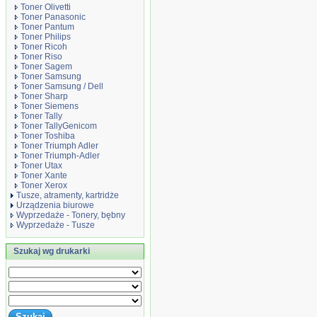
Toner Olivetti
Toner Panasonic
Toner Pantum
Toner Philips
Toner Ricoh
Toner Riso
Toner Sagem
Toner Samsung
Toner Samsung / Dell
Toner Sharp
Toner Siemens
Toner Tally
Toner TallyGenicom
Toner Toshiba
Toner Triumph Adler
Toner Triumph-Adler
Toner Utax
Toner Xante
Toner Xerox
Tusze, atramenty, kartridże
Urządzenia biurowe
Wyprzedaże - Tonery, bębny
Wyprzedaże - Tusze
Szukaj wg drukarki