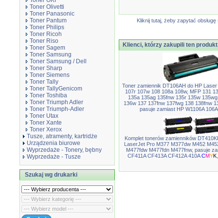
Toner OKI
Toner Olivetti
Toner Panasonic
Toner Pantum
Kliknij tutaj, żeby zapytać obsłu
Toner Philips
Toner Ricoh
Toner Riso
Klienci, którzy zakupili ten produkt
Toner Sagem
Toner Samsung
Toner Samsung / Dell
Toner Sharp
Toner Siemens
Toner Tally
Toner zamiennik DT106AH do HP Laser
Toner TallyGenicom
107r 107w 108 108a 108w, MFP 131 13
Toner Toshiba
135a 135ag 135fnw 135r 135w 135wg
Toner Triumph Adler
136w 137 137fnw 137fwg 138 138fnw 1
Toner Triumph-Adler
pasuje zamiast HP W1106A 106A,
Toner Utax
Toner Xante
Toner Xerox
Tusze, atramenty, kartridże
Komplet tonerów zamienników DT410K
Urządzenia biurowe
LaserJet Pro M377 M377dw M452 M4
Wyprzedaże - Tonery, bębny
M477fdw M477fdn M477fnw, pasuje z
CF411A CF413A CF412A 410A
C
M
Y
K
Wyprzedaże - Tusze
Szukaj wg drukarki