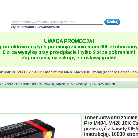
Wyszukiwanie zaawansowane
UWAGA PROMOCJA!
produktów objętych promocją za minimum 300 zł obniżamy 
0 zł za wysyłkę przy przedpłacie i tylko 9 zł za pobraniem!
Zapraszamy na zakupy z dostawą gratis!
iennik HP 59X CF259X HP LaserJet Pro M404, M428 10K Czarny (toner bez chipa - nal
 CF259X HP LaserJet Pro M404, M428 10K Czarny...
[JW-H259XN-NC]
Toner JetWorld zamie
Pro M404, M428 10K Cza
przełożyć z kasety OEM 
instrukcją), 10000 stro