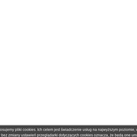
tosujemy pliki cookies. Ich celem jest świadczenie usług na najwyższym poziomie
obretonery.pl są znakami zastrzeżonymi dla ich właścicieli i zostały użyte wyłącznie w cela
ny bez zmiany ustawień przeglądarki dotyczących cookies oznacza, że będą one u