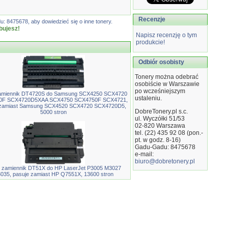
Recenzje
: 8475678, aby dowiedzieć się o inne tonery.
bujesz!
Napisz recenzję o tym
produkcie!
Odbiór osobisty
Tonery można odebrać
osobiście w Warszawie
po wcześniejszym
amiennik DT4720S do Samsung SCX4250 SCX4720
ustaleniu.
0F SCX4720D5XAA SCX4750 SCX4750F SCX4721,
 zamiast Samsung SCX4520 SCX4720 SCX4720D5,
DobreTonery.pl s.c.
5000 stron
ul. Wyczółki 51/53
02-820
Warszawa
tel. (22) 435 92 08 (pon.-
pt. w godz. 8-16)
Gadu-Gadu: 8475678
e-mail:
biuro@dobretonery.pl
 zamiennik DT51X do HP LaserJet P3005 M3027
035, pasuje zamiast HP Q7551X, 13600 stron