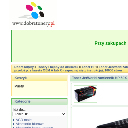
Przy zakupach 
DobreTonery
»
Tonery i bębny do drukarek
»
Toner HP
»
Toner JetWorld zam
przełożyć z kasety OEM A lub X - zapoznaj się z instrukcją), 10000 stron
Koszyk
Toner JetWorld zamiennik HP 59X
Pusty
Kategorie
Idź do...
AGD małe
Akcesoria biurowe