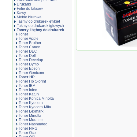
Akcesoria komputerowe
Drukarki
Folie do faksów
Kawy
Meble biurowe
Taśmy do drukarek etykiet
Taśmy do drukarek igłowych
Tonery i bębny do drukarek
Toner
Toner Apple
Toner Brother
Toner Canon
Toner JetWorld za
Toner DEC
LaserJet Pro M404, 
Toner Dell
Toner Develop
Toner Dymo
Toner Epson
Toner Genicom
Toner HP
Toner Hp S-print
Toner IBM
Toner Intec
Toner Katun
Toner Konica Minolta
Toner Kyocera
Toner Kyocera-Mita
Toner Lexmark
Toner Minolta
Toner Muratec
Toner Nashuatec
Toner NRG
Toner Oce