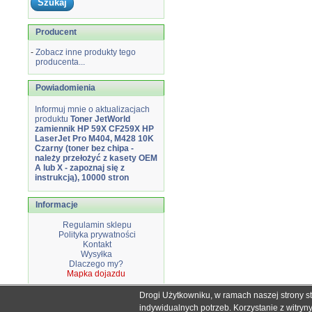
Producent
-
Zobacz inne produkty tego
producenta...
Powiadomienia
Informuj mnie o aktualizacjach
produktu
Toner JetWorld
zamiennik HP 59X CF259X HP
LaserJet Pro M404, M428 10K
Czarny (toner bez chipa -
należy przełożyć z kasety OEM
A lub X - zapoznaj się z
instrukcją), 10000 stron
Informacje
Regulamin sklepu
Polityka prywatności
Kontakt
Wysyłka
Dlaczego my?
Mapka dojazdu
Drogi Użytkowniku, w ramach naszej strony s
Wszystkie nazwy i znaki handlowe użyte na stronie sklepu d
indywidualnych potrzeb. Korzystanie z witry