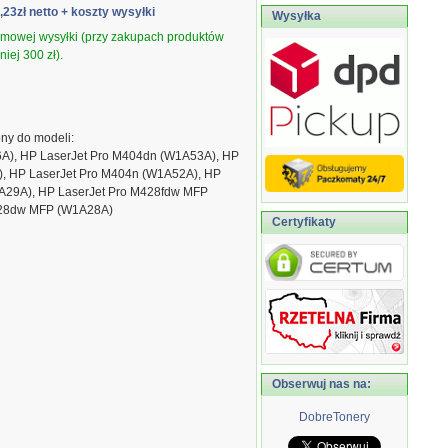
5,23zł netto
+ koszty wysyłki
Wysyłka
armowej wysyłki (przy zakupach produktów
iej 300 zł).
ny do modeli:
A), HP LaserJet Pro M404dn (W1A53A), HP
, HP LaserJet Pro M404n (W1A52A), HP
A29A), HP LaserJet Pro M428fdw MFP
428dw MFP (W1A28A)
Certyfikaty
Obserwuj nas na:
DobreTonery