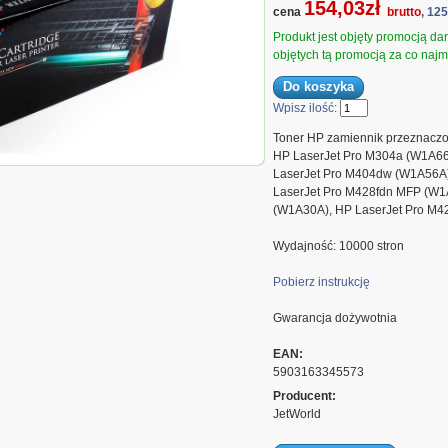
154,03zł
cena
brutto
, 12
Produkt jest objęty promocją d
objętych tą promocją za co najmn
Wpisz ilość:
Toner HP zamiennik przeznaczo
HP LaserJet Pro M304a (W1A66
miennik HP 59X CF259X HP
LaserJet Pro M404dw (W1A56A)
M428 10K Czarny (toner bez...
LaserJet Pro M428fdn MFP (W1
(W1A30A), HP LaserJet Pro M
Wydajność: 10000 stron
Pobierz instrukcję
Gwarancja dożywotnia
EAN:
5903163345573
Producent:
JetWorld