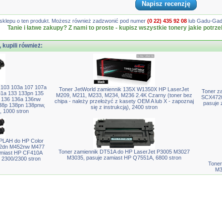
Napisz recenzję
gę sklepu o ten produkt. Możesz również zadzwonić pod numer
(0 22) 435 92 08
lub Gadu-Gadu
Tanie i łatwe zakupy? Z nami to proste - kupisz wszystkie tonery jakie potrze
, kupili również:
 103 103a 107 107a
Toner JetWorld zamiennik 135X W1350X HP LaserJet
Toner z
1a 133 133pn 135
M209, M211, M233, M234, M236 2.4K Czarny (toner bez
SCX472
 136 136a 136nw
chipa - należy przełożyć z kasety OEM A lub X - zapoznaj
pasuje
38p 138pn 138pnw,
się z instrukcją), 2400 stron
 1000 stron
PLAH do HP Color
52dn M452nw M477
Toner zamiennik DT51A do HP LaserJet P3005 M3027
amiast HP CF410A
M3035, pasuje zamiast HP Q7551A, 6800 stron
, 2300/2300 stron
Toner
M3