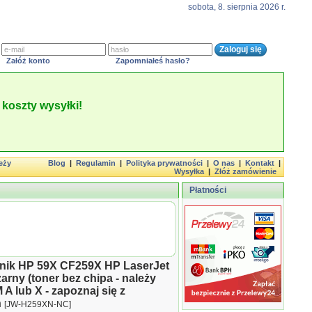
sobota, 8. sierpnia 2026 r.
Załóż konto
Zapomniałeś hasło?
koszty wysyłki!
eży
Blog
|
Regulamin
|
Polityka prywatności
|
O nas
|
Kontakt
|
Wysyłka
|
Złóż zamówienie
Płatności
nnik HP 59X CF259X HP LaserJet
rny (toner bez chipa - należy
A lub X - zapoznaj się z
n
[JW-H259XN-NC]