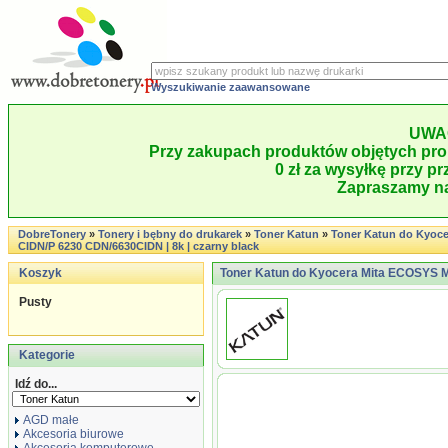
Wyszukiwanie zaawansowane
UWA
Przy zakupach produktów objętych pro
0 zł za wysyłkę przy pr
Zapraszamy na
DobreTonery
»
Tonery i bębny do drukarek
»
Toner Katun
»
Toner Katun do Kyoc
CIDN/P 6230 CDN/6630CIDN | 8k | czarny black
Koszyk
Toner Katun do Kyocera Mita ECOSYS M 
Pusty
Kategorie
Idź do...
AGD małe
Akcesoria biurowe