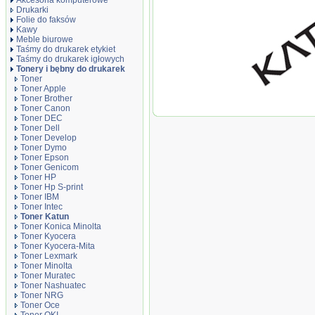
Akcesoria komputerowe
Drukarki
Folie do faksów
Kawy
Meble biurowe
Taśmy do drukarek etykiet
Taśmy do drukarek igłowych
Tonery i bębny do drukarek
Toner
Toner Apple
Toner Brother
Toner Katun do
Toner Canon
ECOSYS M 6230
Toner DEC
CDN/6630CIDN |
Toner Dell
black
Toner Develop
Toner Dymo
Toner Epson
Toner Genicom
Toner HP
Toner Hp S-print
Toner IBM
Toner Intec
Toner Katun
Toner Konica Minolta
Toner Kyocera
Toner Kyocera-Mita
Toner Lexmark
Toner Minolta
Toner Muratec
Toner Nashuatec
Toner NRG
Toner Oce