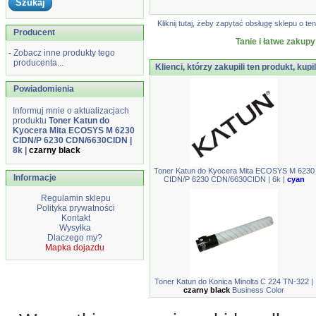
Kliknij tutaj, żeby zapytać obsługę sklepu o
Producent
Tanie i łatwe zakupy
-
Zobacz inne produkty tego
producenta...
Klienci, którzy zakupili ten produkt, kupi
Powiadomienia
Informuj mnie o aktualizacjach
produktu
Toner Katun do
Kyocera Mita ECOSYS M 6230
CIDN/P 6230 CDN/6630CIDN |
8k |
czarny black
Toner Katun do Kyocera Mita ECOSYS M 6230
Informacje
CIDN/P 6230 CDN/6630CIDN | 6k |
cyan
Regulamin sklepu
Polityka prywatności
Kontakt
Wysyłka
Dlaczego my?
Mapka dojazdu
Toner Katun do Konica Minolta C 224 TN-322 |
czarny black
Business Color