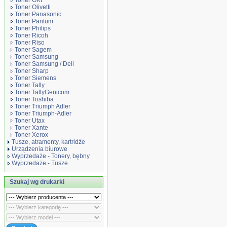
Toner OKI
Toner Olivetti
Toner Panasonic
Toner Pantum
Toner Philips
Toner Ricoh
Toner Riso
Toner Sagem
Toner Samsung
Toner Samsung / Dell
Toner Sharp
Toner Siemens
Toner Tally
Toner TallyGenicom
Toner Toshiba
Toner Triumph Adler
Toner Triumph-Adler
Toner Utax
Toner Xante
Toner Xerox
Tusze, atramenty, kartridże
Urządzenia biurowe
Wyprzedaże - Tonery, bębny
Wyprzedaże - Tusze
Szukaj wg drukarki