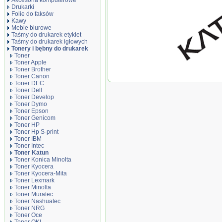
Akcesoria komputerowe
Drukarki
Folie do faksów
Kawy
Meble biurowe
Taśmy do drukarek etykiet
Taśmy do drukarek igłowych
Tonery i bębny do drukarek
Toner
Toner Apple
Toner Brother
Toner Katun do
Toner Canon
ECOSYS M 6230
Toner DEC
CDN/6630CIDN |
Toner Dell
Toner Develop
Toner Dymo
Toner Epson
Toner Genicom
Toner HP
Toner Hp S-print
Toner IBM
Toner Intec
Toner Katun
Toner Konica Minolta
Toner Kyocera
Toner Kyocera-Mita
Toner Lexmark
Toner Minolta
Toner Muratec
Toner Nashuatec
Toner NRG
Toner Oce