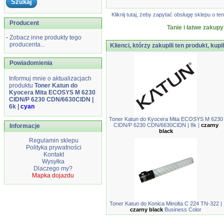
Kliknij tutaj, żeby zapytać obsługę sklepu o
Producent
Tanie i łatwe zakupy
-
Zobacz inne produkty tego
producenta...
Klienci, którzy zakupili ten produkt, kupi
Powiadomienia
Informuj mnie o aktualizacjach
produktu
Toner Katun do
Kyocera Mita ECOSYS M 6230
CIDN/P 6230 CDN/6630CIDN |
6k |
cyan
Toner Katun do Kyocera Mita ECOSYS M 6230
CIDN/P 6230 CDN/6630CIDN | 8k |
czarny
Informacje
black
Regulamin sklepu
Polityka prywatności
Kontakt
Wysyłka
Dlaczego my?
Mapka dojazdu
Toner Katun do Konica Minolta C 224 TN-322 |
czarny black
Business Color