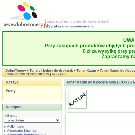
Wyszukiwanie zaawansowane
UWA
Przy zakupach produktów objętych pro
0 zł za wysyłkę przy pr
Zapraszamy na
DobreTonery
»
Tonery i bębny do drukarek
»
Toner Katun
»
Toner Katun do Kyoc
CIDN/P 6230 CDN/6630CIDN | 6k | cyan
Koszyk
Toner Katun do Kyocera Mita ECOSYS M
Pusty
Kategorie
Idź do...
AGD małe
Akcesoria biurowe