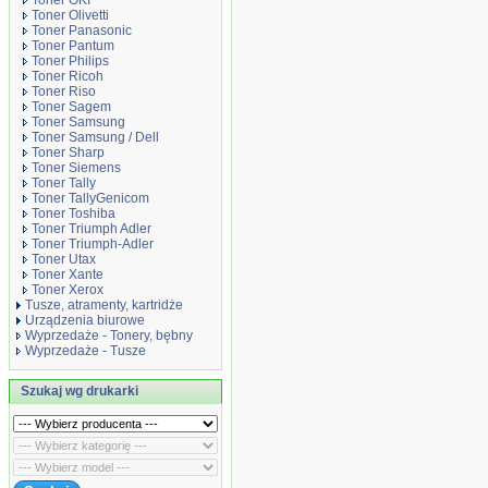
Toner OKI
Toner Olivetti
Toner Panasonic
Toner Pantum
Toner Philips
Toner Ricoh
Toner Riso
Toner Sagem
Toner Samsung
Toner Samsung / Dell
Toner Sharp
Toner Siemens
Toner Tally
Toner TallyGenicom
Toner Toshiba
Toner Triumph Adler
Toner Triumph-Adler
Toner Utax
Toner Xante
Toner Xerox
Tusze, atramenty, kartridże
Urządzenia biurowe
Wyprzedaże - Tonery, bębny
Wyprzedaże - Tusze
Szukaj wg drukarki