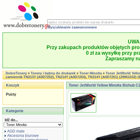
Wyszukiwanie zaawansowane
UWA
Przy zakupach produktów objętych pro
0 zł za wysyłkę przy pr
Zapraszamy na
DobreTonery
»
Tonery i bębny do drukarek
»
Toner Minolta
»
Toner JetWorld Yell
zamiennik TN213Y (A0D7252), TN214Y (A0D7254), TN314Y (A0D7251) (29951032) (B
Koszyk
Toner JetWorld Yellow Minolta Bizhub C
Pusty
Kategorie
Idź do...
AGD małe
Akcesoria biurowe