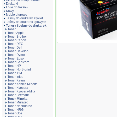
Akcesoria komputerowe
Drukarki
Folie do faksów
Kawy
Meble biurowe
Taśmy do drukarek etykiet
Taśmy do drukarek igłowych
Tonery i bębny do drukarek
Toner
Toner Apple
Toner Brother
Toner Canon
Toner JetWorld Yellow Mi
Toner DEC
C353 zamiennik TN213Y (
Toner Dell
Toner Develop
Toner Dymo
Toner Epson
Toner Genicom
Toner HP
Toner Hp S-print
Toner IBM
Toner Intec
Toner Katun
Toner Konica Minolta
Toner Kyocera
Toner Kyocera-Mita
Toner Lexmark
Toner Minolta
Toner Muratec
Toner Nashuatec
Toner NRG
Toner Oce