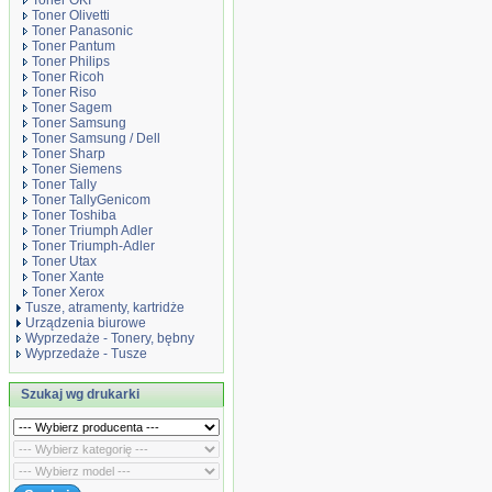
Toner OKI
Toner Olivetti
Toner Panasonic
Toner Pantum
Toner Philips
Toner Ricoh
Toner Riso
Toner Sagem
Toner Samsung
Toner Samsung / Dell
Toner Sharp
Toner Siemens
Toner Tally
Toner TallyGenicom
Toner Toshiba
Toner Triumph Adler
Toner Triumph-Adler
Toner Utax
Toner Xante
Toner Xerox
Tusze, atramenty, kartridże
Urządzenia biurowe
Wyprzedaże - Tonery, bębny
Wyprzedaże - Tusze
Szukaj wg drukarki