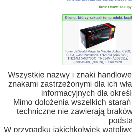
Tanie i łatwe zakupy
Klienci, którzy zakupili ten produkt, kupi
Toner JetWorld Magenta Minolta Bizhub C200,
C203, C353 zamiennik TN213M (A0D7352),
TN214M (A0D7354), TN314M (A0D7351),
(29951030), (B0729), 19000 stron
Wszystkie nazwy i znaki handlowe 
znakami zastrzeżonymi dla ich właś
informacyjnych dla okreś
Mimo dołożenia wszelkich starań
techniczne nie zawierają braków
podst
W przypadku jakichkolwiek wątpliw