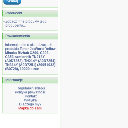
Producent
-
Zobacz inne produkty tego
producenta...
Powiadomienia
Informuj mnie o aktualizacjach
produktu
Toner JetWorld Yellow
Minolta Bizhub C200, C203,
C353 zamiennik TN213Y
(A0D7252), TN214Y (A0D7254),
TN314Y (A0D7251) (29951032)
(B0728), 19000 stron
Informacje
Regulamin sklepu
Polityka prywatności
Kontakt
Wysyłka
Dlaczego my?
Mapka dojazdu