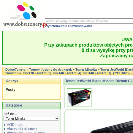
Wyszukiwanie zaawansowane
UWA
Przy zakupach produktów objętych pro
0 zł za wysyłkę przy pr
Zapraszamy na
DobreTonery
»
Tonery i bębny do drukarek
»
Toner Minolta
»
Toner JetWorld Blac
zamiennik TN213K (A0D7152),TN214K (A0D7154),TN314K (A0D7151), (29951025), (
Koszyk
Toner JetWorld Black Minolta Bizhub C2
Pusty
Kategorie
Idź do...
AGD małe
Akcesoria biurowe