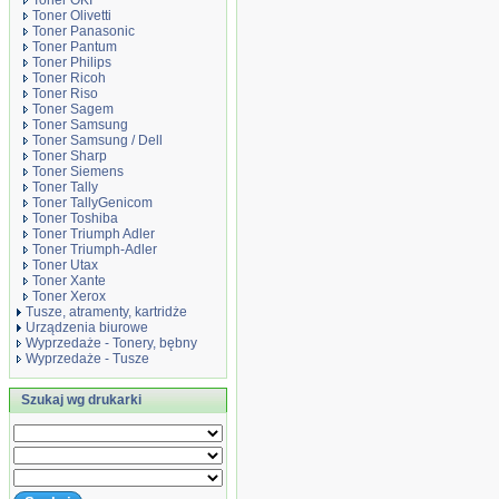
Toner OKI
Toner Olivetti
Toner Panasonic
Toner Pantum
Toner Philips
Toner Ricoh
Toner Riso
Toner Sagem
Toner Samsung
Toner Samsung / Dell
Toner Sharp
Toner Siemens
Toner Tally
Toner TallyGenicom
Toner Toshiba
Toner Triumph Adler
Toner Triumph-Adler
Toner Utax
Toner Xante
Toner Xerox
Tusze, atramenty, kartridże
Urządzenia biurowe
Wyprzedaże - Tonery, bębny
Wyprzedaże - Tusze
Szukaj wg drukarki