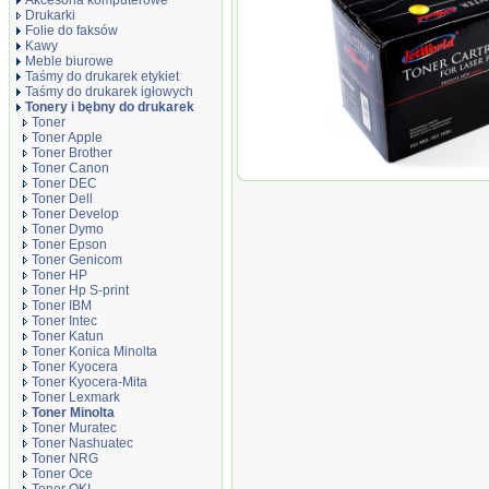
Akcesoria komputerowe
Drukarki
Folie do faksów
Kawy
Meble biurowe
Taśmy do drukarek etykiet
Taśmy do drukarek igłowych
Tonery i bębny do drukarek
Toner
Toner Apple
Toner Brother
Toner Canon
Toner JetWorld Black Min
Toner DEC
C353 zamiennik TN213K (
Toner Dell
Toner Develop
Toner Dymo
Toner Epson
Toner Genicom
Toner HP
Toner Hp S-print
Toner IBM
Toner Intec
Toner Katun
Toner Konica Minolta
Toner Kyocera
Toner Kyocera-Mita
Toner Lexmark
Toner Minolta
Toner Muratec
Toner Nashuatec
Toner NRG
Toner Oce