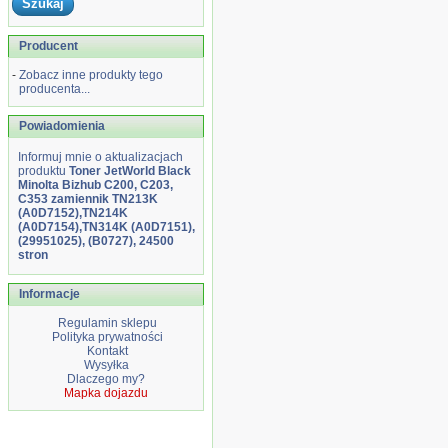
Producent
-
Zobacz inne produkty tego
producenta...
Powiadomienia
Informuj mnie o aktualizacjach
produktu
Toner JetWorld Black
Minolta Bizhub C200, C203,
C353 zamiennik TN213K
(A0D7152),TN214K
(A0D7154),TN314K (A0D7151),
(29951025), (B0727), 24500
stron
Informacje
Regulamin sklepu
Polityka prywatności
Kontakt
Wysyłka
Dlaczego my?
Mapka dojazdu