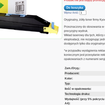
Produkt nie jest objęty promocj
Wpisz ilość:
Oryginalny, żółty toner firmy Kyo
Przeznaczony do stosowania w 
precyzyjny wydruk.
Wkład laserowy dla tych, którzy
o TASKalfa 250ci/300ci | 12 000 str. | yellow
eksploatacji, nie rezygnując je
dostępnych tylko dla oryginalny
*w przypadku wystąpienia rekla
koniecznym jest przesyłanie r
opakowaniach z numerami sery
Zam./Oryg.:
Producent:
Kolor:
Typ:
Ilość w opakowaniu:
Technologia druku:
Wydajność (przy 5% pokryciu
A4):