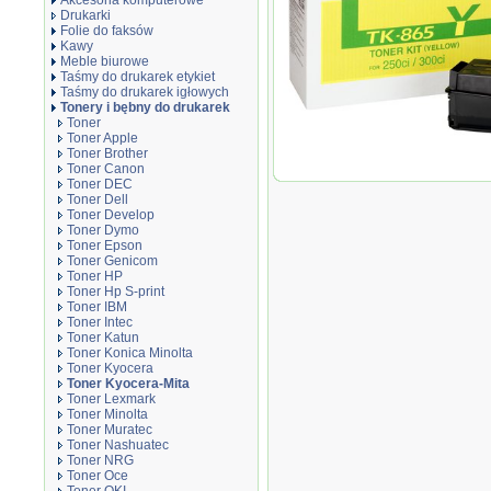
Akcesoria komputerowe
Drukarki
Folie do faksów
Kawy
Meble biurowe
Taśmy do drukarek etykiet
Taśmy do drukarek igłowych
Tonery i bębny do drukarek
Toner
Toner Apple
Toner Brother
Toner Canon
Oryginał Toner Kyocera TK-865Y d
Toner DEC
Toner Dell
Toner Develop
Toner Dymo
Toner Epson
Toner Genicom
Toner HP
Toner Hp S-print
Toner IBM
Toner Intec
Toner Katun
Toner Konica Minolta
Toner Kyocera
Toner Kyocera-Mita
Toner Lexmark
Toner Minolta
Toner Muratec
Toner Nashuatec
Toner NRG
Toner Oce