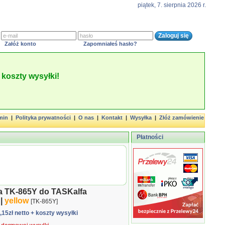
piątek, 7. sierpnia 2026 r.
Załóż konto
Zapomniałeś hasło?
koszty wysyłki!
min
|
Polityka prywatności
|
O nas
|
Kontakt
|
Wysyłka
|
Złóż zamówienie
Płatności
a TK-865Y do TASKalfa
 |
yellow
[TK-865Y]
1,15zł netto
+ koszty wysyłki