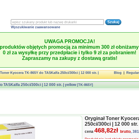
Wyszukiwanie zaawansowane
UWAGA PROMOCJA!
produktów objętych promocją za minimum 300 zł obniżamy 
0 zł za wysyłkę przy przedpłacie i tylko 9 zł za pobraniem!
Zapraszamy na zakupy z dostawą gratis!
Toner Kyocera TK-865Y do TASKalfa 250ci/300ci | 12 000 str. |
Blog
|
Regula
TASKalfa 250ci/300ci | 12 000 str. | yellow
[TK-865Y]
Oryginał Toner Kyocer
250ci/300ci | 12 000 str.
468,82zł
cena
brutto
, 38