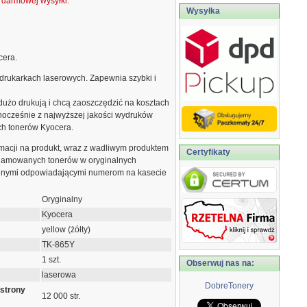
ą darmowej wysyłki.
Wysyłka
cera.
drukarkach laserowych. Zapewnia szybki i
 dużo drukują i chcą zaoszczędzić na kosztach
dnocześnie z najwyższej jakości wydruków
ch tonerów Kyocera.
macji na produkt, wraz z wadliwym produktem
Certyfikaty
eklamowanych tonerów w oryginalnych
jnymi odpowiadającymi numerom na kasecie
Oryginalny
Kyocera
yellow (żółty)
TK-865Y
1 szt.
Obserwuj nas na:
laserowa
DobreTonery
 strony
12 000 str.