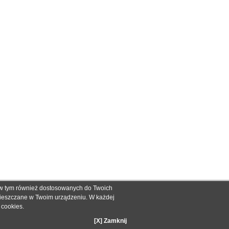
, w tym również dostosowanych do Twoich
ch informacyjnych dla określenia kompatybilności produktów.
mieszczane w Twoim urządzeniu. W każdej
dnak nie mogą być podstawą roszczeń.
e cookies
.
zakupie.
[X] Zamknij