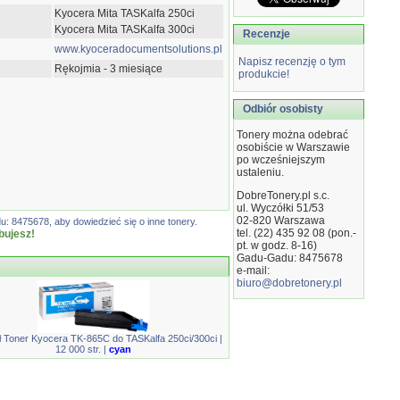
Kyocera Mita TASKalfa 250ci
Kyocera Mita TASKalfa 300ci
Recenzje
www.kyoceradocumentsolutions.pl
Napisz recenzję o tym
Rękojmia - 3 miesiące
produkcie!
Odbiór osobisty
Tonery można odebrać
osobiście w Warszawie
po wcześniejszym
ustaleniu.
DobreTonery.pl s.c.
ul. Wyczółki 51/53
02-820
Warszawa
: 8475678, aby dowiedzieć się o inne tonery.
tel. (22) 435 92 08 (pon.-
bujesz!
pt. w godz. 8-16)
Gadu-Gadu: 8475678
e-mail:
biuro@dobretonery.pl
ł Toner Kyocera TK-865C do TASKalfa 250ci/300ci |
12 000 str. |
cyan