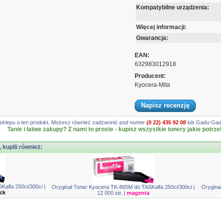
Kompatybilne urządzenia:
Więcej informacji:
Gwarancja:
EAN:
632983012918
Producent:
Kyocera-Mita
Napisz recenzję
gę sklepu o ten produkt. Możesz również zadzwonić pod numer
(0 22) 435 92 08
lub Gadu-Gadu
Tanie i łatwe zakupy? Z nami to proste - kupisz wszystkie tonery jakie potrze
, kupili również:
alfa 250ci/300ci |
Oryginał Toner Kyocera TK-865M do TASKalfa 250ci/300ci |
Orygina
ck
12 000 str. |
magenta