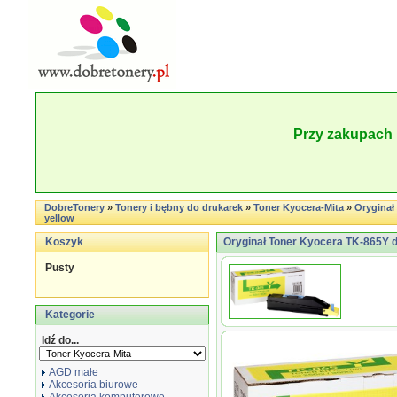
Przy zakupach 
DobreTonery
»
Tonery i bębny do drukarek
»
Toner Kyocera-Mita
»
Oryginał 
yellow
Koszyk
Oryginał Toner Kyocera TK-865Y do 
Pusty
Kategorie
Idź do...
AGD małe
Akcesoria biurowe