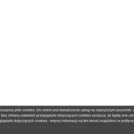
tosujemy pliki cookies. Ich celem jest świadczenie usług na najwyższym poziomie
obretonery.pl są znakami zastrzeżonymi dla ich właścicieli i zostały użyte wyłącznie w cela
ny bez zmiany ustawień przeglądarki dotyczących cookies oznacza, że będą one u
 gwarantujemy, że publikowane dane techniczne nie zawierają braków lub błędów, które je
ądarki dotyczących cookies - więcej informacji na ten temat znajdziesz w
polityc
adku jakichkolwiek wątpliwości prosimy o kontakt z handlowcem przed podjęciem decyzji o 
© 2006 - 2019. Sklep z tonerami
dobretonery.pl