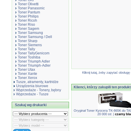
Toner OKI
Toner Olivetti
Toner Panasonic
Toner Pantum
Toner Philips
Toner Ricoh
Toner Riso
Toner Sagem
Toner Samsung
Toner Samsung / Dell
Toner Sharp
Toner Siemens
Toner Tally
Toner TallyGenicom
Toner Toshiba
Toner Triumph Adler
Toner Triumph-Adler
Toner Utax
Kliknij tutaj, żeby zapytać obsłu
Toner Xante
Toner Xerox
Tusze, atramenty, kartridże
Urządzenia biurowe
Klienci, którzy zakupili ten produkt
Wyprzedaże - Tonery, bębny
Wyprzedaże - Tusze
Szukaj wg drukarki
Oryginał Toner Kyocera TK-865K do TASK
20 000 str. |
czarny bla