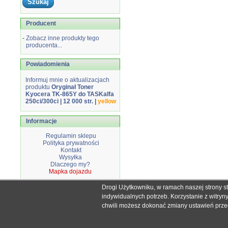
Producent
-
Zobacz inne produkty tego
producenta...
Powiadomienia
Informuj mnie o aktualizacjach
produktu
Oryginał Toner
Kyocera TK-865Y do TASKalfa
250ci/300ci | 12 000 str. |
yellow
Informacje
Regulamin sklepu
Polityka prywatności
Kontakt
Wysyłka
Dlaczego my?
Mapka dojazdu
Drogi Użytkowniku, w ramach naszej strony s
Wszystkie nazwy i znaki handlowe użyte na stronie sklepu d
indywidualnych potrzeb. Korzystanie z witry
Mimo dołożenia wszelkich starań nie
chwili możesz dokonać zmiany ustawień przegl
W przyp