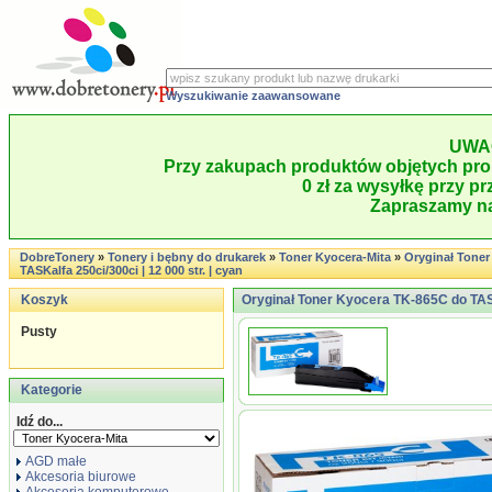
Wyszukiwanie zaawansowane
UWA
Przy zakupach produktów objętych pro
0 zł za wysyłkę przy pr
Zapraszamy na
DobreTonery
»
Tonery i bębny do drukarek
»
Toner Kyocera-Mita
»
Oryginał Tone
TASKalfa 250ci/300ci | 12 000 str. | cyan
Koszyk
Oryginał Toner Kyocera TK-865C do TASKa
Pusty
Kategorie
Idź do...
AGD małe
Akcesoria biurowe