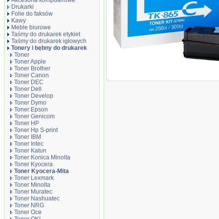
Akcesoria komputerowe
Drukarki
Folie do faksów
Kawy
Meble biurowe
Taśmy do drukarek etykiet
Taśmy do drukarek igłowych
Tonery i bębny do drukarek
Toner
Toner Apple
Toner Brother
Toner Canon
Oryginał Toner Kyocera TK-865C do TAS
Toner DEC
Toner Dell
Toner Develop
Toner Dymo
Toner Epson
Toner Genicom
Toner HP
Toner Hp S-print
Toner IBM
Toner Intec
Toner Katun
Toner Konica Minolta
Toner Kyocera
Toner Kyocera-Mita
Toner Lexmark
Toner Minolta
Toner Muratec
Toner Nashuatec
Toner NRG
Toner Oce