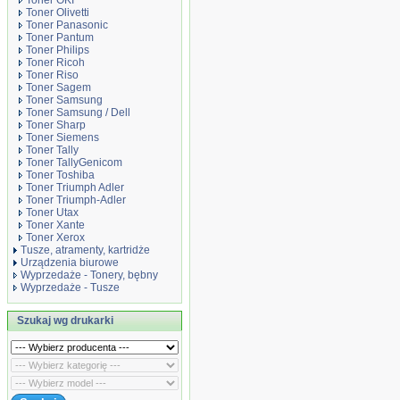
Toner OKI
Toner Olivetti
Toner Panasonic
Toner Pantum
Toner Philips
Toner Ricoh
Toner Riso
Toner Sagem
Toner Samsung
Toner Samsung / Dell
Toner Sharp
Toner Siemens
Toner Tally
Toner TallyGenicom
Toner Toshiba
Toner Triumph Adler
Toner Triumph-Adler
Toner Utax
Toner Xante
Toner Xerox
Tusze, atramenty, kartridże
Urządzenia biurowe
Wyprzedaże - Tonery, bębny
Wyprzedaże - Tusze
Szukaj wg drukarki