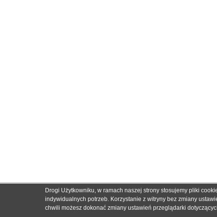
Drogi Użytkowniku, w ramach naszej strony stosujemy pliki cook
indywidualnych potrzeb. Korzystanie z witryny bez zmiany usta
chwili możesz dokonać zmiany ustawień przeglądarki dotyczących 