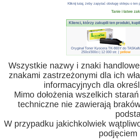
Kliknij tutaj, żeby zapytać obsługę sklepu o t
Tanie i łatwe za
Klienci, którzy zakupili ten produkt, kupi
Oryginał Toner Kyocera TK-865Y do TASKalf
250ci/300ci | 12 000 str. |
yellow
Wszystkie nazwy i znaki handlowe 
znakami zastrzeżonymi dla ich właś
informacyjnych dla okreś
Mimo dołożenia wszelkich starań
techniczne nie zawierają braków
podst
W przypadku jakichkolwiek wątpliw
podjęciem 