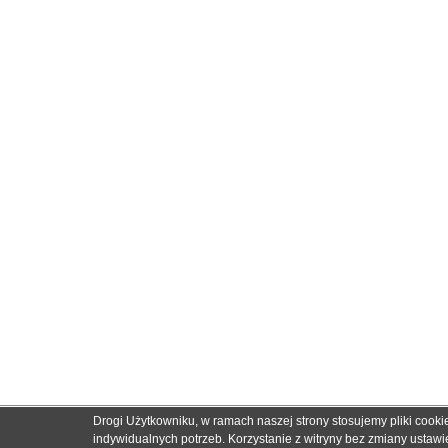
Drogi Użytkowniku, w ramach naszej strony stosujemy pliki cook
indywidualnych potrzeb. Korzystanie z witryny bez zmiany usta