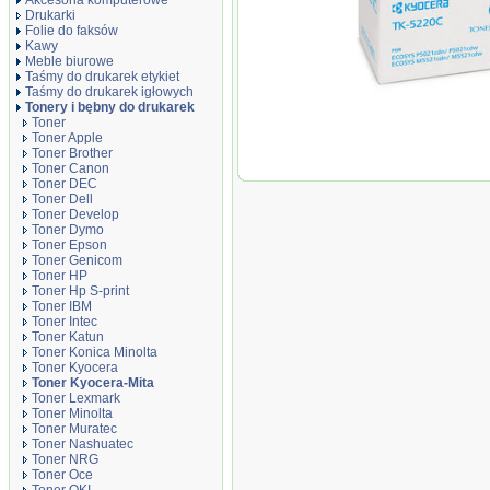
Akcesoria komputerowe
Drukarki
Folie do faksów
Kawy
Meble biurowe
Taśmy do drukarek etykiet
Taśmy do drukarek igłowych
Tonery i bębny do drukarek
Toner
Toner Apple
Toner Brother
Toner Canon
Oryginał Toner Kyoce
Toner DEC
ECOSYS M5521cdw, M
Toner Dell
Toner Develop
Toner Dymo
Toner Epson
Toner Genicom
Toner HP
Toner Hp S-print
Toner IBM
Toner Intec
Toner Katun
Toner Konica Minolta
Toner Kyocera
Toner Kyocera-Mita
Toner Lexmark
Toner Minolta
Toner Muratec
Toner Nashuatec
Toner NRG
Toner Oce