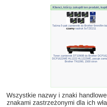
Klienci, którzy zakupili ten produkt, kupi
Taśma 5-pak zamiennik do Brother 6mm/8m bi
czarny
nadruk 5xTZE211
Toner zamiennik DT1090B do Brother DCP16
DCP1622WE HL1222 HL1222WE, pasuje zami
Brother TN1090, 1500 stron
Wszystkie nazwy i znaki handlowe 
znakami zastrzeżonymi dla ich właś