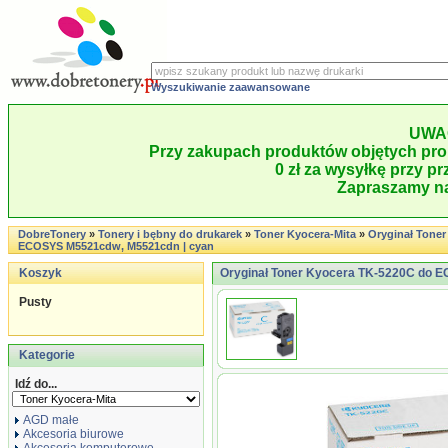
Wyszukiwanie zaawansowane
UWA
Przy zakupach produktów objętych pro
0 zł za wysyłkę przy pr
Zapraszamy na
DobreTonery
»
Tonery i bębny do drukarek
»
Toner Kyocera-Mita
»
Oryginał Tone
ECOSYS M5521cdw, M5521cdn | cyan
Koszyk
Oryginał Toner Kyocera TK-5220C do 
Pusty
Kategorie
Idź do...
AGD małe
Akcesoria biurowe