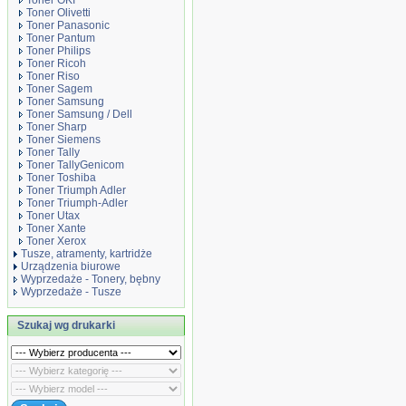
Toner OKI
Toner Olivetti
Toner Panasonic
Toner Pantum
Toner Philips
Toner Ricoh
Toner Riso
Toner Sagem
Toner Samsung
Toner Samsung / Dell
Toner Sharp
Toner Siemens
Toner Tally
Toner TallyGenicom
Toner Toshiba
Toner Triumph Adler
Toner Triumph-Adler
Toner Utax
Toner Xante
Toner Xerox
Tusze, atramenty, kartridże
Urządzenia biurowe
Wyprzedaże - Tonery, bębny
Wyprzedaże - Tusze
Szukaj wg drukarki