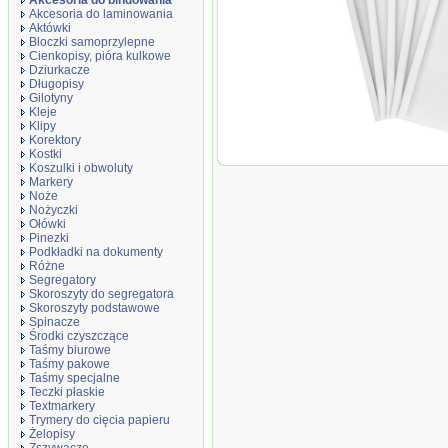
Akcesoria do bindowania
Akcesoria do laminowania
Aktówki
Bloczki samoprzylepne
Cienkopisy, pióra kulkowe
Dziurkacze
Długopisy
Gilotyny
Kleje
Klipy
Korektory
Kostki
Okładki do termob
Koszulki i obwoluty
do 120 kartek (80g/
Markery
Noże
Nożyczki
Ołówki
Pinezki
Podkładki na dokumenty
Różne
Segregatory
Skoroszyty do segregatora
Skoroszyty podstawowe
Spinacze
Środki czyszczące
Taśmy biurowe
Taśmy pakowe
Taśmy specjalne
Teczki płaskie
Textmarkery
Trymery do cięcia papieru
Żelopisy