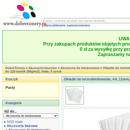
Wyszukiwanie zaawansowane
UWA
Przy zakupach produktów objętych pro
0 zł za wysyłkę przy pr
Zapraszamy na
DobreTonery
»
Akcesoria biurowe
»
Akcesoria do bindowania
»
Okładki do termo
do 120 kartek (80g/m2), białe, 5 sztuk
Koszyk
Okładki do termobindowania, A4, 12mm, d
Pusty
Kategorie
Idź do...
AGD małe
Akcesoria biurowe