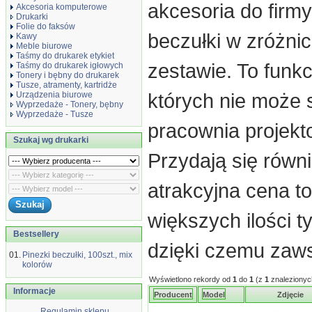
akcesoria do firmy
Akcesoria komputerowe
Drukarki
Folie do faksów
beczułki w zróżni
Kawy
Meble biurowe
Taśmy do drukarek etykiet
zestawie. To funkc
Taśmy do drukarek igłowych
Tonery i bębny do drukarek
Tusze, atramenty, kartridże
których nie może s
Urządzenia biurowe
Wyprzedaże - Tonery, bębny
Wyprzedaże - Tusze
pracownia projekt
Szukaj wg drukarki
Przydają się równ
atrakcyjna cena t
większych ilości t
Bestsellery
dzięki czemu zaw
01.
Pinezki beczułki, 100szt., mix
kolorów
Wyświetlono rekordy od
1
do
1
(z
1
znalezionyc
Informacje
Producent
Model
Zdjęcie
Regulamin sklepu