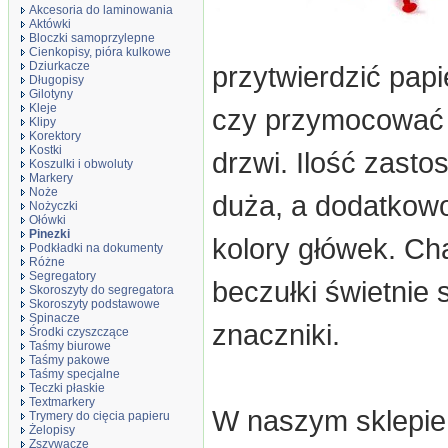
Akcesoria do laminowania
Aktówki
Bloczki samoprzylepne
Cienkopisy, pióra kulkowe
Dziurkacze
przytwierdzić papi
Długopisy
Gilotyny
Kleje
czy przymocować 
Klipy
Korektory
Kostki
drzwi. Ilość zast
Koszulki i obwoluty
Markery
Noże
duża, a dodatkowo
Nożyczki
Ołówki
Pinezki
kolory główek. Ch
Podkładki na dokumenty
Różne
Segregatory
beczułki świetnie 
Skoroszyty do segregatora
Skoroszyty podstawowe
Spinacze
znaczniki.
Środki czyszczące
Taśmy biurowe
Taśmy pakowe
Taśmy specjalne
Teczki płaskie
Textmarkery
W naszym sklepie 
Trymery do cięcia papieru
Żelopisy
Zszywacze