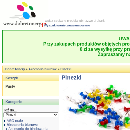
Wyszukiwanie zaawansowane
UWA
Przy zakupach produktów objętych pro
0 zł za wysyłkę przy pr
Zapraszamy na
DobreTonery
»
Akcesoria biurowe
»
Pinezki
Pinezki
Koszyk
Pusty
Kategorie
Idź do...
AGD małe
Akcesoria biurowe
Akcesoria do bindowania