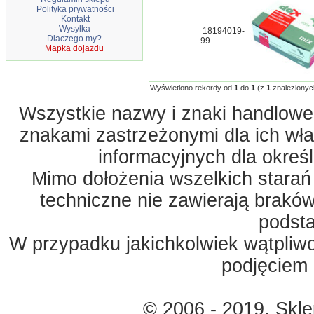
Polityka prywatności
Kontakt
Wysyłka
18194019-
Dlaczego my?
99
Mapka dojazdu
Wyświetlono rekordy od
1
do
1
(z
1
znalezionyc
Wszystkie nazwy i znaki handlowe 
znakami zastrzeżonymi dla ich właś
informacyjnych dla okreś
Mimo dołożenia wszelkich starań
techniczne nie zawierają braków
podst
W przypadku jakichkolwiek wątpliw
podjęciem 
© 2006 - 2019. Skl