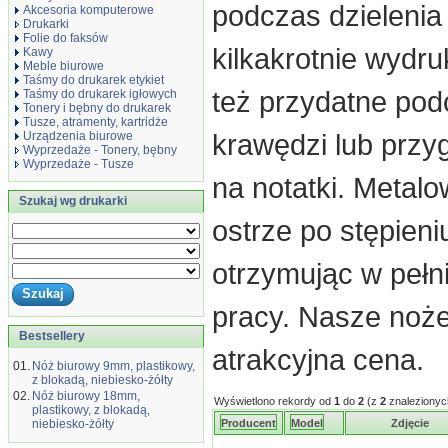
podczas dzielenia
Akcesoria komputerowe
Drukarki
Folie do faksów
kilkakrotnie wydr
Kawy
Meble biurowe
Taśmy do drukarek etykiet
też przydatne po
Taśmy do drukarek igłowych
Tonery i bębny do drukarek
Tusze, atramenty, kartridże
krawędzi lub przy
Urządzenia biurowe
Wyprzedaże - Tonery, bębny
Wyprzedaże - Tusze
na notatki. Meta
Szukaj wg drukarki
ostrze po stępien
otrzymując w pełn
pracy. Nasze noże
Bestsellery
atrakcyjna cena.
01.
Nóż biurowy 9mm, plastikowy,
z blokadą, niebiesko-żółty
02.
Nóż biurowy 18mm,
Wyświetlono rekordy od
1
do
2
(z
2
znalezionyc
plastikowy, z blokadą,
niebiesko-żółty
Producent
Model
Zdjęcie