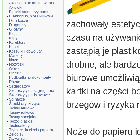
Akcesoria do laminowania
Aktówki
Bloczki samoprzylepne
Cienkopisy, pióra kulkowe
Dziurkacze
zachowały estetyc
Długopisy
Gilotyny
Kleje
czasu na używani
Klipy
Korektory
Kostki
zastąpią je plasti
Koszulki i obwoluty
Markery
Noże
drobne, ale bardz
Nożyczki
Ołówki
Pinezki
biurowe umożliwią
Podkładki na dokumenty
Różne
Segregatory
kartki na części 
Skoroszyty do segregatora
Skoroszyty podstawowe
Spinacze
brzegów i ryzyka n
Środki czyszczące
Taśmy biurowe
Taśmy pakowe
Taśmy specjalne
Teczki płaskie
Textmarkery
Noże do papieru i
Trymery do cięcia papieru
Żelopisy
Zszywacze