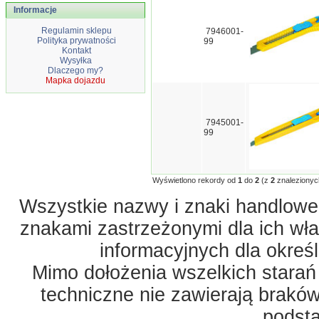
Informacje
Regulamin sklepu
7946001-
Polityka prywatności
99
Kontakt
Wysyłka
Dlaczego my?
Mapka dojazdu
7945001-
99
Wyświetlono rekordy od
1
do
2
(z
2
znalezionyc
Wszystkie nazwy i znaki handlowe 
znakami zastrzeżonymi dla ich właś
informacyjnych dla okreś
Mimo dołożenia wszelkich starań
techniczne nie zawierają braków
podst