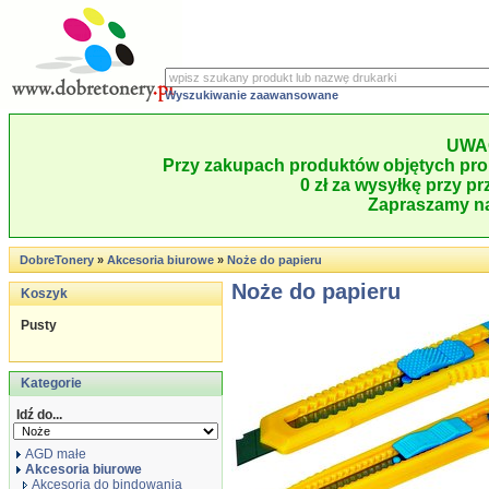
Wyszukiwanie zaawansowane
UWA
Przy zakupach produktów objętych pro
0 zł za wysyłkę przy pr
Zapraszamy na
DobreTonery
»
Akcesoria biurowe
»
Noże do papieru
Noże do papieru
Koszyk
Pusty
Kategorie
Idź do...
AGD małe
Akcesoria biurowe
Akcesoria do bindowania