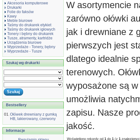
W asortymencie na
Akcesoria komputerowe
Drukarki
Folie do faksów
zarówno ołówki a
Kawy
Meble biurowe
Taśmy do drukarek etykiet
jak i drewniane z 
Taśmy do drukarek igłowych
Tonery i bębny do drukarek
Tusze, atramenty, kartridże
pierwszych jest st
Urządzenia biurowe
Wyprzedaże - Tonery, bębny
Wyprzedaże - Tusze
dlatego idealnie 
Szukaj wg drukarki
terenowych. Ołówk
wyposażone są w 
umożliwia natych
Bestsellery
zapisu. Nasze pr
01.
Ołówek drewniany z gumką
HB, lakierowany, czerwony
jakość.
Informacje
Wyświetlono rekordy od
1
do
1
(z
1
znalezionyc
Regulamin sklepu