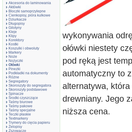
Akcesoria do laminowania
Aktówki
Bloczki samoprzylepne
Cienkopisy, pióra kulkowe
Dziurkacze
Długopisy
Gilotyny
Kleje
wykonywania odrę
Klipy
Korektory
Kostki
ołówki niestety cz
Koszulki i obwoluty
Markery
Noże
pod ręką jest te
Nożyczki
Ołówki
Pinezki
automatyczny to z
Podkładki na dokumenty
Różne
Segregatory
alternatywa, która
Skoroszyty do segregatora
Skoroszyty podstawowe
Spinacze
drewniany. Jego za
Środki czyszczące
Taśmy biurowe
Taśmy pakowe
niższa cena.
Taśmy specjalne
Teczki płaskie
Textmarkery
Trymery do cięcia papieru
Żelopisy
Zszywacze