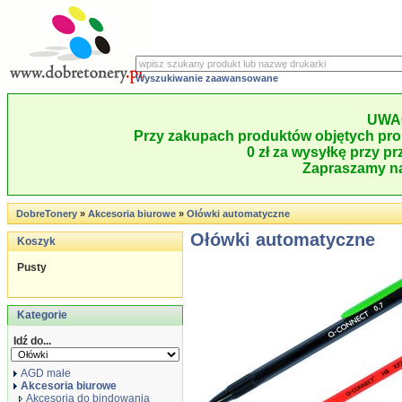
Wyszukiwanie zaawansowane
UWA
Przy zakupach produktów objętych pro
0 zł za wysyłkę przy pr
Zapraszamy na
DobreTonery
»
Akcesoria biurowe
»
Ołówki automatyczne
Ołówki automatyczne
Koszyk
Pusty
Kategorie
Idź do...
AGD małe
Akcesoria biurowe
Akcesoria do bindowania