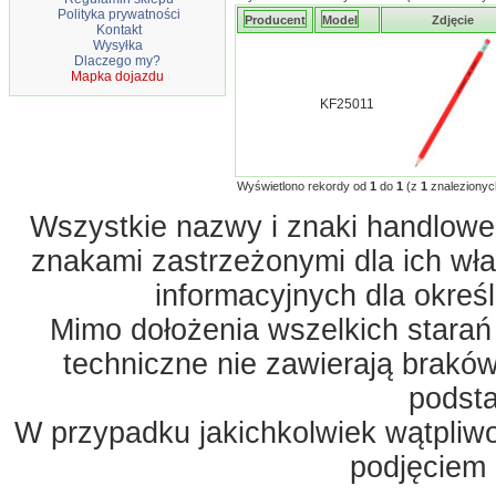
Polityka prywatności
Producent
Model
Zdjęcie
Kontakt
Wysyłka
Dlaczego my?
Mapka dojazdu
KF25011
Wyświetlono rekordy od
1
do
1
(z
1
znalezionyc
Wszystkie nazwy i znaki handlowe 
znakami zastrzeżonymi dla ich właś
informacyjnych dla okreś
Mimo dołożenia wszelkich starań
techniczne nie zawierają braków
podst
W przypadku jakichkolwiek wątpliw
podjęciem 