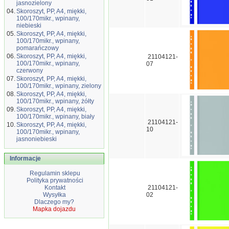
jasnozielony
04.
Skoroszyt, PP, A4, miękki,
100/170mikr., wpinany,
niebieski
05.
Skoroszyt, PP, A4, miękki,
100/170mikr., wpinany,
pomarańczowy
06.
Skoroszyt, PP, A4, miękki,
21104121-
100/170mikr., wpinany,
07
czerwony
07.
Skoroszyt, PP, A4, miękki,
100/170mikr., wpinany, zielony
08.
Skoroszyt, PP, A4, miękki,
100/170mikr., wpinany, żółty
09.
Skoroszyt, PP, A4, miękki,
100/170mikr., wpinany, biały
21104121-
10.
Skoroszyt, PP, A4, miękki,
10
100/170mikr., wpinany,
jasnoniebieski
Informacje
Regulamin sklepu
Polityka prywatności
Kontakt
21104121-
Wysyłka
02
Dlaczego my?
Mapka dojazdu