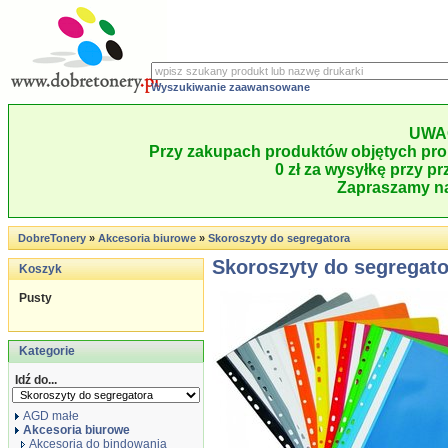
Wyszukiwanie zaawansowane
UWA
Przy zakupach produktów objętych pro
0 zł za wysyłkę przy pr
Zapraszamy na
DobreTonery
»
Akcesoria biurowe
»
Skoroszyty do segregatora
Skoroszyty do segregato
Koszyk
Pusty
Kategorie
Idź do...
AGD małe
Akcesoria biurowe
Akcesoria do bindowania