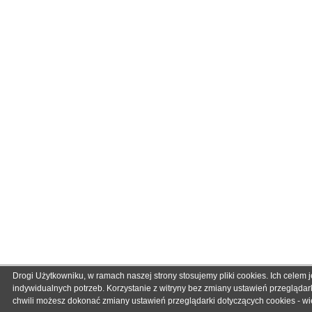
Drogi Użytkowniku, w ramach naszej strony stosujemy pliki cookies. Ich cele
indywidualnych potrzeb. Korzystanie z witryny bez zmiany ustawień przegląd
chwili możesz dokonać zmiany ustawień przeglądarki dotyczących cookies - wię