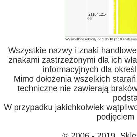
21104121-
06
Wyświetlono rekordy od
1
do
10
(z
10
znalezion
Wszystkie nazwy i znaki handlowe 
znakami zastrzeżonymi dla ich właś
informacyjnych dla okreś
Mimo dołożenia wszelkich starań
techniczne nie zawierają braków
podst
W przypadku jakichkolwiek wątpliw
podjęciem 
© 2006 - 2019. Skl