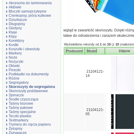
Akcesoria do laminowania
Aktówki
Bloczki samoprzylepne
Cienkopisy, pióra kulkowe
Dziurkacze
Długopisy
Gilotyny
wgląd w zawartość skoroszytu. Dzięki róż
Kleje
łatwe do odnalezienia i zarazem skuteczni
Klipy
Korektory
Wyświetlono rekordy od
1
do
10
(z
10
znalezion
Kostki
Koszulki i obwoluty
Producent
Model
Zdjęcie
Markery
Noże
Nożyczki
Ołówki
Pinezki
21104121-
Podkładki na dokumenty
14
Różne
Segregatory
Skoroszyty do segregatora
Skoroszyty podstawowe
Spinacze
Środki czyszczące
Taśmy biurowe
Taśmy pakowe
21104121-
Taśmy specjalne
05
Teczki płaskie
Textmarkery
Trymery do cięcia papieru
Żelopisy
Zszywacze