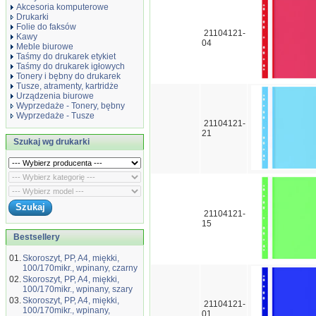
Akcesoria komputerowe
Drukarki
Folie do faksów
21104121-
Kawy
04
Meble biurowe
Taśmy do drukarek etykiet
Taśmy do drukarek igłowych
Tonery i bębny do drukarek
Tusze, atramenty, kartridże
Urządzenia biurowe
Wyprzedaże - Tonery, bębny
Wyprzedaże - Tusze
21104121-
21
Szukaj wg drukarki
21104121-
15
Bestsellery
01.
Skoroszyt, PP, A4, miękki,
100/170mikr., wpinany, czarny
02.
Skoroszyt, PP, A4, miękki,
100/170mikr., wpinany, szary
03.
Skoroszyt, PP, A4, miękki,
21104121-
100/170mikr., wpinany,
01