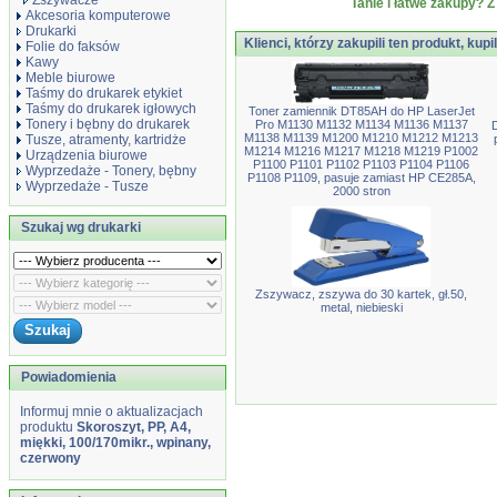
Zszywacze
Tanie i łatwe zakupy? Z
Akcesoria komputerowe
Drukarki
Klienci, którzy zakupili ten produkt, kupi
Folie do faksów
Kawy
Meble biurowe
Taśmy do drukarek etykiet
Taśmy do drukarek igłowych
Toner zamiennik DT85AH do HP LaserJet
Tonery i bębny do drukarek
Pro M1130 M1132 M1134 M1136 M1137
M1138 M1139 M1200 M1210 M1212 M1213
Tusze, atramenty, kartridże
M1214 M1216 M1217 M1218 M1219 P1002
Urządzenia biurowe
P1100 P1101 P1102 P1103 P1104 P1106
Wyprzedaże - Tonery, bębny
P1108 P1109, pasuje zamiast HP CE285A,
Wyprzedaże - Tusze
2000 stron
Szukaj wg drukarki
Zszywacz, zszywa do 30 kartek, gł.50,
metal, niebieski
Powiadomienia
Informuj mnie o aktualizacjach
produktu
Skoroszyt, PP, A4,
miękki, 100/170mikr., wpinany,
czerwony