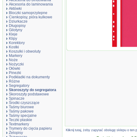
Akcesoria do bindowania
Akcesoria do laminowania
Aktówki
Bloczki samoprzylepne
Cienkopisy, pióra kulkowe
Dziurkacze
Długopisy
Gilotyny
Kleje
Klipy
Korektory
Kostki
Skoroszyt, PP,
Koszulki i obwoluty
100/170mikr., 
Markery
czerwony
Noże
Nożyczki
Ołówki
Pinezki
Podkładki na dokumenty
Różne
Segregatory
Skoroszyty do segregatora
Skoroszyty podstawowe
Spinacze
Środki czyszczące
Taśmy biurowe
Taśmy pakowe
Taśmy specjalne
Teczki płaskie
Textmarkery
Trymery do cięcia papieru
Kliknij tutaj, żeby zapytać obsługę sklepu o t
Żelopisy