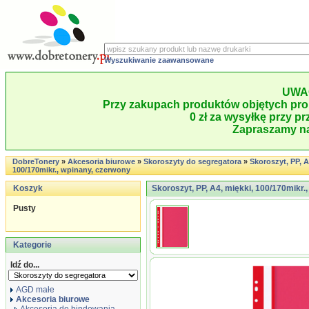
Wyszukiwanie zaawansowane
UWA
Przy zakupach produktów objętych pro
0 zł za wysyłkę przy pr
Zapraszamy na
DobreTonery
»
Akcesoria biurowe
»
Skoroszyty do segregatora
»
Skoroszyt, PP, A
100/170mikr., wpinany, czerwony
Koszyk
Skoroszyt, PP, A4, miękki, 100/170mikr.
Pusty
Kategorie
Idź do...
AGD małe
Akcesoria biurowe