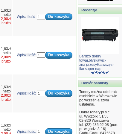
Recenzje
1,63zł
netto
Wpisz ilość:
2,00zł
brutto
1,63zł
netto
Wpisz ilość:
Bardzo dobry
2,00zł
towar,błyskawic-
brutto
zna przesyłka,wszys-
tko super nap ..
Odbiór osobisty
1,63zł
netto
Tonery można odebrać
Wpisz ilość:
2,00zł
osobiście w Warszawie
brutto
po wcześniejszym
ustaleniu.
DobreTonery.pl s.c.
ul. Wyczółki 51/53
02-820
Warszawa
tel. (22) 435 92 08 (pon.-
1,63zł
pt. w godz. 8-16)
netto
Wpisz ilość:
Gadu-Gadu: 8475678
2,00zł