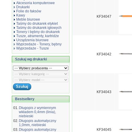
Akcesoria komputerowe
Drukarki
Folie do faksów
Kawy
KF34047
Meble biurowe
Taśmy do drukarek etykiet
Taśmy do drukarek igłowych
Tonery i bębny do drukarek
Tusze, atramenty, kartridże
Urządzenia biurowe
Wyprzedaże - Tonery, bębny
Wyprzedaże - Tusze
KF34042
Szukaj wg drukarki
KF34043
Bestsellery
01.
Długopis z wymiennym
wkładem 0,4mm (linia),
niebieski
02.
Długopis automatyczny
1,0mm, niebieski
03.
Długopis automatyczny
KF34045