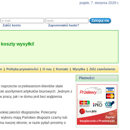
piątek, 7. sierpnia 2026 r.
Załóż konto
Zapomniałeś hasło?
koszty wysyłki!
in
|
Polityka prywatności
|
O nas
|
Kontakt
|
Wysyłka
|
Złóż zamówienie
Płatności
 naprzeciw oczekiwaniom klientów stale
oki asortyment artykułów biurowych. Jednym z
pracy, jak i w domu jest bez wątpienia
okiej jakości długopisów. Polecamy
 wyboru mają Państwo długopis czarny lub
 na naszej stronie, w razie pytań prosimy o