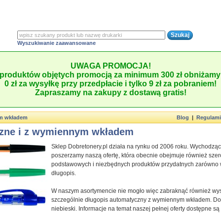
Wyszukiwanie zaawansowane
UWAGA PROMOCJA!
produktów objętych promocją za minimum 300 zł obniżamy 
0 zł za wysyłkę przy przedpłacie i tylko 9 zł za pobraniem!
Zapraszamy na zakupy z dostawą gratis!
ym wkładem
Blog
|
Regulam
czne i z wymiennym wkładem
Sklep Dobretonery.pl działa na rynku od 2006 roku. Wychodząc
poszerzamy naszą ofertę, która obecnie obejmuje również szer
podstawowych i niezbędnych produktów przydatnych zarówno w 
długopis.
W naszym asortymencie nie mogło więc zabraknąć również wys
szczególnie długopis automatyczny z wymiennym wkładem. Do
niebieski. Informacje na temat naszej pełnej oferty dostępne są