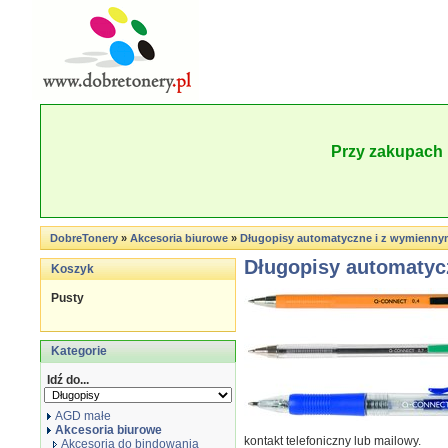
Przy zakupach 
DobreTonery
»
Akcesoria biurowe
»
Długopisy automatyczne i z wymienn
Długopisy automaty
Koszyk
Pusty
Kategorie
Idź do...
AGD małe
Akcesoria biurowe
kontakt telefoniczny lub mailowy.
Akcesoria do bindowania