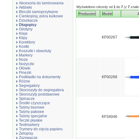
Akcesoria do laminowania
Wyświetlono rekordy od
1
do
7
(z
7
znale
Aktówki
Bloczki samoprzylepne
Producent
Model
Z
Cienkopisy, pióra kulkowe
Dziurkacze
Długopisy
Gilotyny
Kleje
KF00267
Klipy
Korektory
Kostki
Koszulki i obwoluty
Markery
Noże
Nożyczki
Ołówki
Pinezki
Podkładki na dokumenty
KF00268
Różne
Segregatory
Skoroszyty do segregatora
Skoroszyty podstawowe
Spinacze
Środki czyszczące
Taśmy biurowe
Taśmy pakowe
Taśmy specjalne
KF34046
Teczki płaskie
Textmarkery
Trymery do cięcia papieru
Żelopisy
Zszywacze