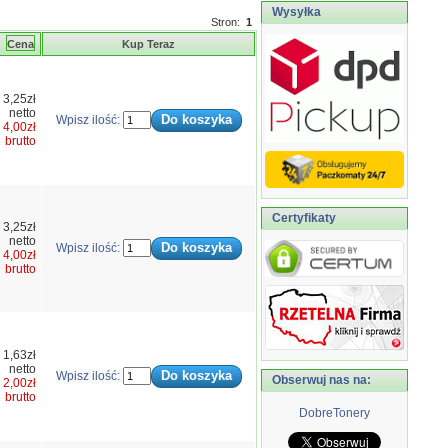
Wysyłka
Stron:
1
Cena
Kup Teraz
3,25zł
netto
Wpisz ilość:
4,00zł
brutto
Certyfikaty
3,25zł
netto
Wpisz ilość:
4,00zł
brutto
1,63zł
netto
Wpisz ilość:
Obserwuj nas na:
2,00zł
brutto
DobreTonery