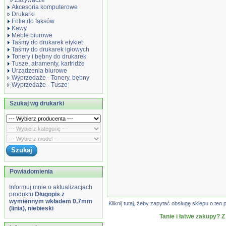
Zszywacze
Akcesoria komputerowe
Drukarki
Folie do faksów
Kawy
Meble biurowe
Taśmy do drukarek etykiet
Taśmy do drukarek igłowych
Tonery i bębny do drukarek
Tusze, atramenty, kartridże
Urządzenia biurowe
Wyprzedaże - Tonery, bębny
Wyprzedaże - Tusze
Szukaj wg drukarki
Powiadomienia
Informuj mnie o aktualizacjach
produktu
Długopis z
wymiennym wkładem 0,7mm
Kliknij tutaj, żeby zapytać obsługę sklepu o t
(linia), niebieski
Tanie i łatwe zakupy? Z