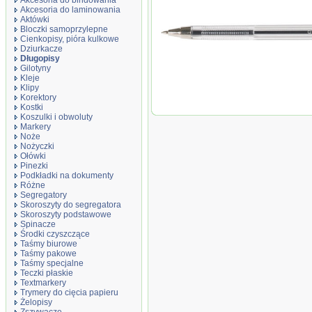
Akcesoria do bindowania
Akcesoria do laminowania
Aktówki
Bloczki samoprzylepne
Cienkopisy, pióra kulkowe
Dziurkacze
Długopis z wymiennym wkładem 0,7mm (
Długopisy
Gilotyny
Kleje
Klipy
Korektory
Kostki
Koszulki i obwoluty
Markery
Noże
Nożyczki
Ołówki
Pinezki
Podkładki na dokumenty
Różne
Segregatory
Skoroszyty do segregatora
Skoroszyty podstawowe
Spinacze
Środki czyszczące
Taśmy biurowe
Taśmy pakowe
Taśmy specjalne
Teczki płaskie
Textmarkery
Trymery do cięcia papieru
Żelopisy