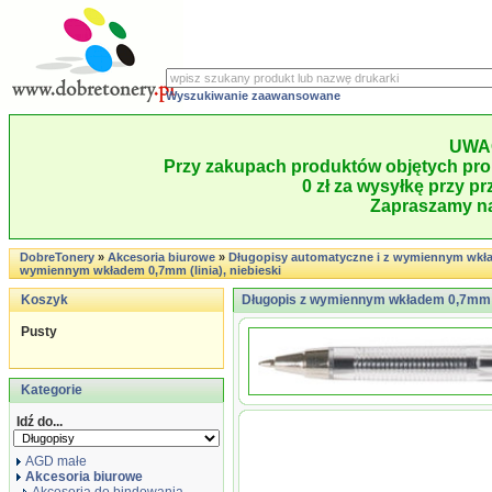
Wyszukiwanie zaawansowane
UWA
Przy zakupach produktów objętych pro
0 zł za wysyłkę przy pr
Zapraszamy na
DobreTonery
»
Akcesoria biurowe
»
Długopisy automatyczne i z wymiennym wkł
wymiennym wkładem 0,7mm (linia), niebieski
Koszyk
Długopis z wymiennym wkładem 0,7mm (li
Pusty
Kategorie
Idź do...
AGD małe
Akcesoria biurowe